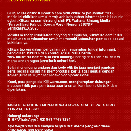
Situs berita online Klikwarta.com aktif online sejak Januari 2017,
media ini didirikan untuk menjawab kebutuhan informasi melalui dunia
cyber. Klikwarta.com dinaungi oleh
PT. Wahana Bintang Media
(Terverifikasi Faktual Dewan Pers)
, Nomor : 363/DP-
Verifikasi/K/X/2025.
Melalui berbagai rubrik/konten yang ditampilkan, Klikwarta.com terus
melakukan pembenahan untuk memenuhi kebutuhan pembaca sesuai
kekiniannya.
Klikwarta.com dalam penyajiannya mengemban fungsi informasi,
pendidikan, hiburan dan kontrol sosial. Situs berita
www.klikwarta.com terikat oleh undang-undang dan kode etik dalam
menjalankan tugas jurnalistik sehari-hari.
Selain itu, undang-undang dan kode etik itu juga menjadi panduan
kerja redaksi dalam hal memproduksi berita agar sesuai dengan
kaidah jurnalistik, mencerdaskan dan profesional.
Kami, para pengelola Klikwarta.com, mengharapkan dukungan
maupun kritik para pembaca agar layanan kami semakin baik dan
diperlukan.
INGIN BERGABUNG MENJADI WARTAWAN ATAU KEPALA BIRO
KLIKWARTA.COM?
Hubungi sekarang:
📱
HP/WhatsApp:
(+62) 853 7768 8284
Ayo bergabung dan menjadi bagian dari media yang informatif,
profesional, dan terpercaya!