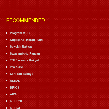
RECOMMENDED
Program MBG
KopdesKel Merah Putih
Sekolah Rakyat
Swasembada Pangan
TNI Bersama Rakyat
Investasi
Seni dan Budaya
ASEAN
BRICS
AIPA
KTT G20
KTT IAF