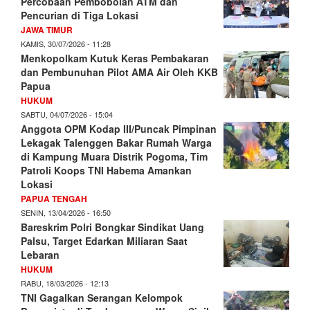
Percobaan Pembobolan ATM dan
Pencurian di Tiga Lokasi
JAWA TIMUR
KAMIS, 30/07/2026 - 11:28
Menkopolkam Kutuk Keras Pembakaran
dan Pembunuhan Pilot AMA Air Oleh KKB
Papua
HUKUM
SABTU, 04/07/2026 - 15:04
Anggota OPM Kodap III/Puncak Pimpinan
Lekagak Talenggen Bakar Rumah Warga
di Kampung Muara Distrik Pogoma, Tim
Patroli Koops TNI Habema Amankan
Lokasi
PAPUA TENGAH
SENIN, 13/04/2026 - 16:50
Bareskrim Polri Bongkar Sindikat Uang
Palsu, Target Edarkan Miliaran Saat
Lebaran
HUKUM
RABU, 18/03/2026 - 12:13
TNI Gagalkan Serangan Kelompok