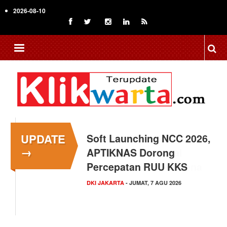
Skip
2026-08-10
to
main
content
UPDATE
Menkop Bawa Semangat
→
Koperasi ke Festival
Lembah Baliem Wamena
NASIONAL
- JUMAT, 7 AGU 2026