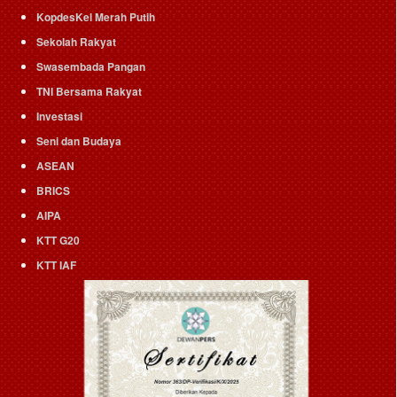
KopdesKel Merah Putih
Sekolah Rakyat
Swasembada Pangan
TNI Bersama Rakyat
Investasi
Seni dan Budaya
ASEAN
BRICS
AIPA
KTT G20
KTT IAF