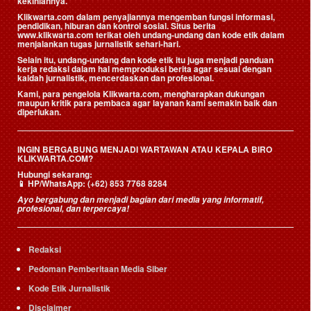
kekiniannya.
Klikwarta.com dalam penyajiannya mengemban fungsi informasi,
pendidikan, hiburan dan kontrol sosial. Situs berita
www.klikwarta.com terikat oleh undang-undang dan kode etik dalam
menjalankan tugas jurnalistik sehari-hari.
Selain itu, undang-undang dan kode etik itu juga menjadi panduan
kerja redaksi dalam hal memproduksi berita agar sesuai dengan
kaidah jurnalistik, mencerdaskan dan profesional.
Kami, para pengelola Klikwarta.com, mengharapkan dukungan
maupun kritik para pembaca agar layanan kami semakin baik dan
diperlukan.
INGIN BERGABUNG MENJADI WARTAWAN ATAU KEPALA BIRO
KLIKWARTA.COM?
Hubungi sekarang:
📱
HP/WhatsApp:
(+62) 853 7768 8284
Ayo bergabung dan menjadi bagian dari media yang informatif,
profesional, dan terpercaya!
Redaksi
Pedoman Pemberitaan Media Siber
Kode Etik Jurnalistik
Disclaimer