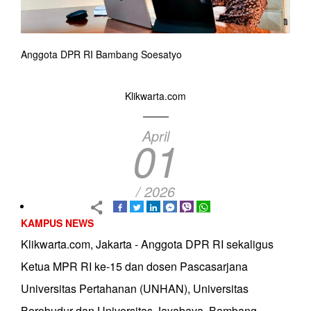
Anggota DPR RI Bambang Soesatyo
Klikwarta.com
April
01
/ 2026
KAMPUS NEWS
Klikwarta.com, Jakarta - Anggota DPR RI sekaligus
Ketua MPR RI ke-15 dan dosen Pascasarjana
Universitas Pertahanan (UNHAN), Universitas
Borobudur dan Universitas Jayabaya, Bambang