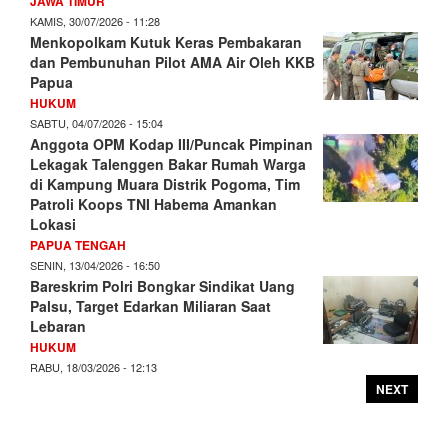
JAWA TIMUR
KAMIS, 30/07/2026 - 11:28
Menkopolkam Kutuk Keras Pembakaran
dan Pembunuhan Pilot AMA Air Oleh KKB
Papua
HUKUM
SABTU, 04/07/2026 - 15:04
Anggota OPM Kodap III/Puncak Pimpinan
Lekagak Talenggen Bakar Rumah Warga
di Kampung Muara Distrik Pogoma, Tim
Patroli Koops TNI Habema Amankan
Lokasi
PAPUA TENGAH
SENIN, 13/04/2026 - 16:50
Bareskrim Polri Bongkar Sindikat Uang
Palsu, Target Edarkan Miliaran Saat
Lebaran
HUKUM
RABU, 18/03/2026 - 12:13
NEXT