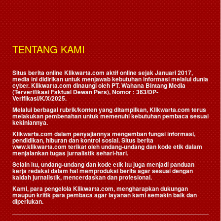
TENTANG KAMI
Situs berita online Klikwarta.com aktif online sejak Januari 2017,
media ini didirikan untuk menjawab kebutuhan informasi melalui dunia
cyber. Klikwarta.com dinaungi oleh
PT. Wahana Bintang Media
(Terverifikasi Faktual Dewan Pers)
, Nomor : 363/DP-
Verifikasi/K/X/2025.
Melalui berbagai rubrik/konten yang ditampilkan, Klikwarta.com terus
melakukan pembenahan untuk memenuhi kebutuhan pembaca sesuai
kekiniannya.
Klikwarta.com dalam penyajiannya mengemban fungsi informasi,
pendidikan, hiburan dan kontrol sosial. Situs berita
www.klikwarta.com terikat oleh undang-undang dan kode etik dalam
menjalankan tugas jurnalistik sehari-hari.
Selain itu, undang-undang dan kode etik itu juga menjadi panduan
kerja redaksi dalam hal memproduksi berita agar sesuai dengan
kaidah jurnalistik, mencerdaskan dan profesional.
Kami, para pengelola Klikwarta.com, mengharapkan dukungan
maupun kritik para pembaca agar layanan kami semakin baik dan
diperlukan.