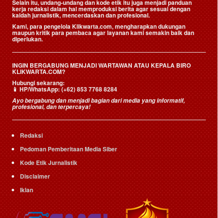
Selain itu, undang-undang dan kode etik itu juga menjadi panduan
kerja redaksi dalam hal memproduksi berita agar sesuai dengan
kaidah jurnalistik, mencerdaskan dan profesional.
Kami, para pengelola Klikwarta.com, mengharapkan dukungan
maupun kritik para pembaca agar layanan kami semakin baik dan
diperlukan.
INGIN BERGABUNG MENJADI WARTAWAN ATAU KEPALA BIRO
KLIKWARTA.COM?
Hubungi sekarang:
📱
HP/WhatsApp:
(+62) 853 7768 8284
Ayo bergabung dan menjadi bagian dari media yang informatif,
profesional, dan terpercaya!
Redaksi
Pedoman Pemberitaan Media Siber
Kode Etik Jurnalistik
Disclaimer
Iklan