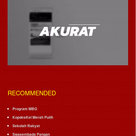
RECOMMENDED
Program MBG
KopdesKel Merah Putih
Sekolah Rakyat
Swasembada Pangan