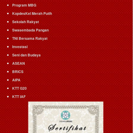
Program MBG
KopdesKel Merah Putih
Sekolah Rakyat
Swasembada Pangan
TNI Bersama Rakyat
Investasi
Seni dan Budaya
ASEAN
BRICS
AIPA
KTT G20
KTT IAF