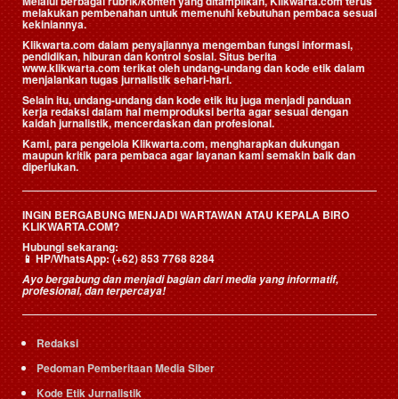
Melalui berbagai rubrik/konten yang ditampilkan, Klikwarta.com terus
melakukan pembenahan untuk memenuhi kebutuhan pembaca sesuai
kekiniannya.
Klikwarta.com dalam penyajiannya mengemban fungsi informasi,
pendidikan, hiburan dan kontrol sosial. Situs berita
www.klikwarta.com terikat oleh undang-undang dan kode etik dalam
menjalankan tugas jurnalistik sehari-hari.
Selain itu, undang-undang dan kode etik itu juga menjadi panduan
kerja redaksi dalam hal memproduksi berita agar sesuai dengan
kaidah jurnalistik, mencerdaskan dan profesional.
Kami, para pengelola Klikwarta.com, mengharapkan dukungan
maupun kritik para pembaca agar layanan kami semakin baik dan
diperlukan.
INGIN BERGABUNG MENJADI WARTAWAN ATAU KEPALA BIRO
KLIKWARTA.COM?
Hubungi sekarang:
📱
HP/WhatsApp:
(+62) 853 7768 8284
Ayo bergabung dan menjadi bagian dari media yang informatif,
profesional, dan terpercaya!
Redaksi
Pedoman Pemberitaan Media Siber
Kode Etik Jurnalistik