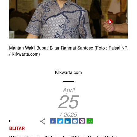
Mantan Wakil Bupati Blitar Rahmat Santoso (Foto : Faisal NR
/ Klikwarta.com)
Klikwarta.com
April
25
/ 2025
BLITAR