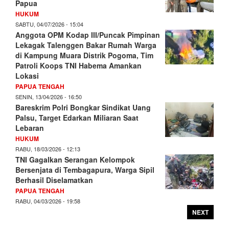
Papua
HUKUM
SABTU, 04/07/2026 - 15:04
Anggota OPM Kodap III/Puncak Pimpinan
Lekagak Talenggen Bakar Rumah Warga
di Kampung Muara Distrik Pogoma, Tim
Patroli Koops TNI Habema Amankan
Lokasi
PAPUA TENGAH
SENIN, 13/04/2026 - 16:50
Bareskrim Polri Bongkar Sindikat Uang
Palsu, Target Edarkan Miliaran Saat
Lebaran
HUKUM
RABU, 18/03/2026 - 12:13
TNI Gagalkan Serangan Kelompok
Bersenjata di Tembagapura, Warga Sipil
Berhasil Diselamatkan
PAPUA TENGAH
RABU, 04/03/2026 - 19:58
NEXT