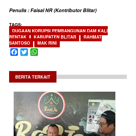
Penulis : Faisal NR (Kontributor Blitar)
TAGS
DUGAAN KORUPSI PEMBANGUNAN DAM KALI
BENTAK
KABUPATEN BLITAR
RAHMAT
SANTOSO
MAK RINI
Facebook
Twitter
WhatsApp
BERITA TERKAIT