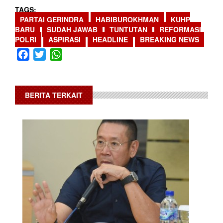
TAGS
PARTAI GERINDRA
HABIBUROKHMAN
KUHP
BARU
SUDAH JAWAB
TUNTUTAN
REFORMASI
POLRI
ASPIRASI
HEADLINE
BREAKING NEWS
Facebook
Twitter
WhatsApp
BERITA TERKAIT