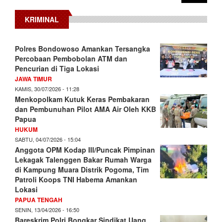
KRIMINAL
Polres Bondowoso Amankan Tersangka
Percobaan Pembobolan ATM dan
Pencurian di Tiga Lokasi
JAWA TIMUR
KAMIS, 30/07/2026 - 11:28
Menkopolkam Kutuk Keras Pembakaran
dan Pembunuhan Pilot AMA Air Oleh KKB
Papua
HUKUM
SABTU, 04/07/2026 - 15:04
Anggota OPM Kodap III/Puncak Pimpinan
Lekagak Talenggen Bakar Rumah Warga
di Kampung Muara Distrik Pogoma, Tim
Patroli Koops TNI Habema Amankan
Lokasi
PAPUA TENGAH
SENIN, 13/04/2026 - 16:50
Bareskrim Polri Bongkar Sindikat Uang