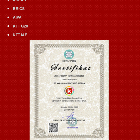
BRICS
AIPA
KTT G20
KTT IAF