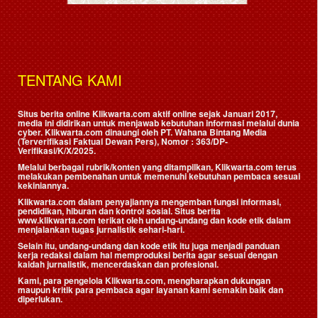
TENTANG KAMI
Situs berita online Klikwarta.com aktif online sejak Januari 2017,
media ini didirikan untuk menjawab kebutuhan informasi melalui dunia
cyber. Klikwarta.com dinaungi oleh
PT. Wahana Bintang Media
(Terverifikasi Faktual Dewan Pers)
, Nomor : 363/DP-
Verifikasi/K/X/2025.
Melalui berbagai rubrik/konten yang ditampilkan, Klikwarta.com terus
melakukan pembenahan untuk memenuhi kebutuhan pembaca sesuai
kekiniannya.
Klikwarta.com dalam penyajiannya mengemban fungsi informasi,
pendidikan, hiburan dan kontrol sosial. Situs berita
www.klikwarta.com terikat oleh undang-undang dan kode etik dalam
menjalankan tugas jurnalistik sehari-hari.
Selain itu, undang-undang dan kode etik itu juga menjadi panduan
kerja redaksi dalam hal memproduksi berita agar sesuai dengan
kaidah jurnalistik, mencerdaskan dan profesional.
Kami, para pengelola Klikwarta.com, mengharapkan dukungan
maupun kritik para pembaca agar layanan kami semakin baik dan
diperlukan.