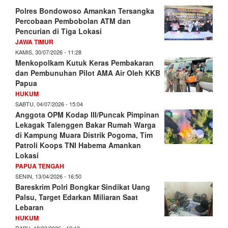
Polres Bondowoso Amankan Tersangka
Percobaan Pembobolan ATM dan
Pencurian di Tiga Lokasi
JAWA TIMUR
KAMIS, 30/07/2026 - 11:28
Menkopolkam Kutuk Keras Pembakaran
dan Pembunuhan Pilot AMA Air Oleh KKB
Papua
HUKUM
SABTU, 04/07/2026 - 15:04
Anggota OPM Kodap III/Puncak Pimpinan
Lekagak Talenggen Bakar Rumah Warga
di Kampung Muara Distrik Pogoma, Tim
Patroli Koops TNI Habema Amankan
Lokasi
PAPUA TENGAH
SENIN, 13/04/2026 - 16:50
Bareskrim Polri Bongkar Sindikat Uang
Palsu, Target Edarkan Miliaran Saat
Lebaran
HUKUM
RABU, 18/03/2026 - 12:13