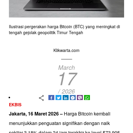
Ilustrasi pergerakan harga Bitcoin (BTC) yang meningkat di
tengah gejolak geopolitik Timur Tengah
Klikwarta.com
March
17
/ 2026
EKBIS
Jakarta, 16 Maret 2026 –
Harga Bitcoin kembali
menunjukkan penguatan signifikan dengan naik
sekitar 3,18% dalam 24 jam terakhir ke level $73.905