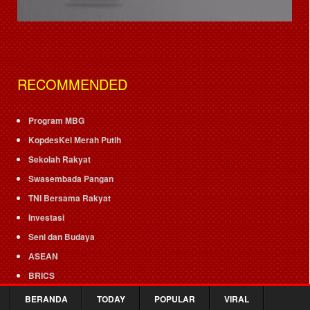
RECOMMENDED
Program MBG
KopdesKel Merah Putih
Sekolah Rakyat
Swasembada Pangan
TNI Bersama Rakyat
Investasi
Seni dan Budaya
ASEAN
BRICS
AIPA
BERANDA
TODAY
POPULAR
VIRAL