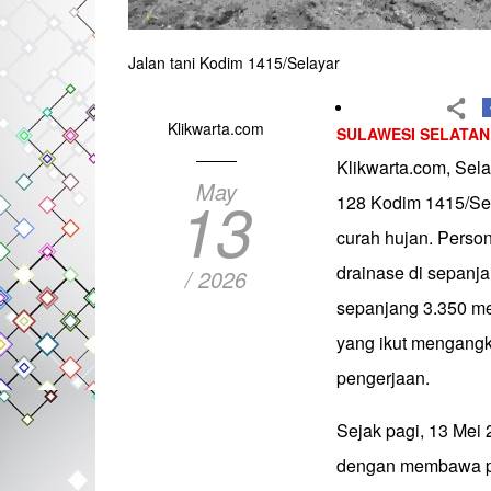
Jalan tani Kodim 1415/Selayar
Klikwarta.com
SULAWESI SELATAN
Klikwarta.com, Sel
May
13
128 Kodim 1415/Sel
curah hujan. Pers
drainase di sepanja
/ 2026
sepanjang 3.350 met
yang ikut mengangk
pengerjaan.
Sejak pagi, 13 Mei
dengan membawa pe