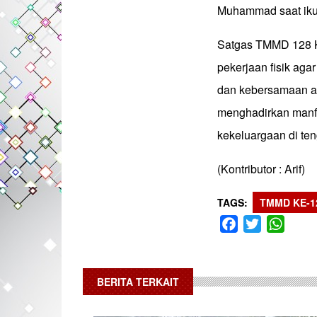
Muhammad saat ikut
Satgas TMMD 128 K
pekerjaan fisik aga
dan kebersamaan a
menghadirkan manf
kekeluargaan di te
(Kontributor : Arif)
TAGS
TMMD KE-1
Facebook
Twitter
What
BERITA TERKAIT