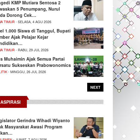
agedi KMP Mutiara Sentosa 2
waskan 5 Penumpang, Nurul
da Dorong Cek…
WA TIMUR
- SELASA, 4 AGU 2026
el 1.000 Siswa di Tanggul, Bupati
mber Ajak Pelajar Kejar
ndidikan…
WA TIMUR
- RABU, 29 JUL 2026
s Muhaimin Ajak Semua Partai
rsatu Sukseskan Prabowonomics
ITIK
- MINGGU, 26 JUL 2026
NEXT
ASPIRASI
gislator Gerindra Wihadi Wiyanto
ak Masyarakat Awasi Program
akan…
RLEMEN
- JUMAT, 7 AGU 2026