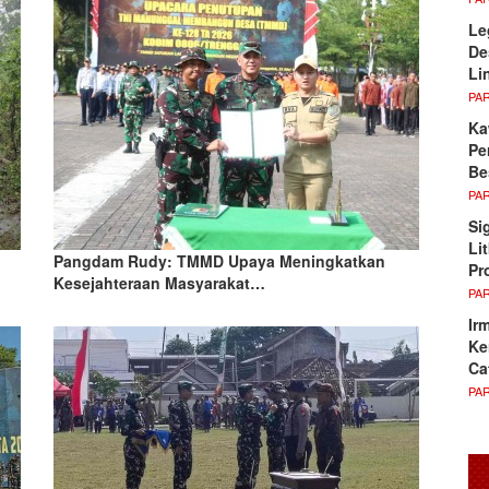
Le
De
Li
PA
Ka
Pe
Be
PA
Si
Li
Pangdam Rudy: TMMD Upaya Meningkatkan
Pr
Kesejahteraan Masyarakat…
PA
Ir
Ke
Ca
PA