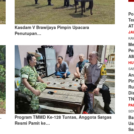
Po
Te
AT
Kasdam V Brawijaya Pimpin Upacara
JA
Penutupan…
KAM
Me
Pe
AM
HU
SAB
An
Pi
Ru
Di
TN
PA
SEN
…
Program TMMD Ke-128 Tuntas, Anggota Satgas
Ba
Resmi Pamit ke…
Ua
Sa