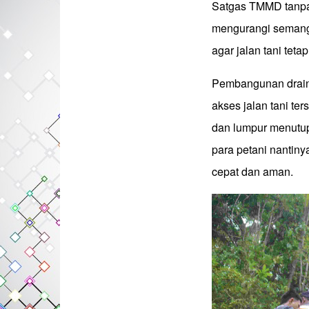
Satgas TMMD tanpa 
mengurangi semang
agar jalan tani tet
Pembangunan drain
akses jalan tani te
dan lumpur menutupi
para petani nantin
cepat dan aman.