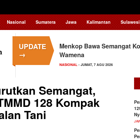
Nasional
Sumatera
Jawa
Kalimantan
Sulawesi
UPDATE
Menkop Bawa Semangat Kop
→
Wamena
NASIONAL
- JUMAT, 7 AGU 2026
urutkan Semangat,
 TMMD 128 Kompak
Pe
12
alan Tani
Ny
JA
Pe
Pe