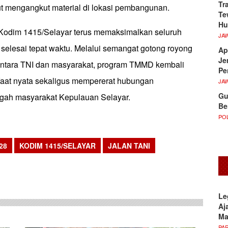
Tr
 mengangkut material di lokasi pembangunan.
Te
Hu
odim 1415/Selayar terus memaksimalkan seluruh
JA
r selesai tepat waktu. Melalui semangat gotong royong
Ap
Je
ntara TNI dan masyarakat, program TMMD kembali
Pe
aat nyata sekaligus mempererat hubungan
JA
Gu
ngah masyarakat Kepulauan Selayar.
Be
POL
28
KODIM 1415/SELAYAR
JALAN TANI
sApp
Le
Aj
M
PA