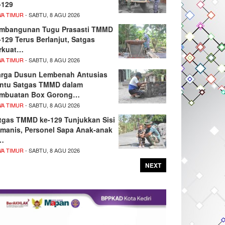
-129
WA TIMUR
- SABTU, 8 AGU 2026
mbangunan Tugu Prasasti TMMD
-129 Terus Berlanjut, Satgas
rkuat…
WA TIMUR
- SABTU, 8 AGU 2026
rga Dusun Lembenah Antusias
ntu Satgas TMMD dalam
mbuatan Box Gorong…
WA TIMUR
- SABTU, 8 AGU 2026
tgas TMMD ke-129 Tunjukkan Sisi
manis, Personel Sapa Anak-anak
…
WA TIMUR
- SABTU, 8 AGU 2026
NEXT