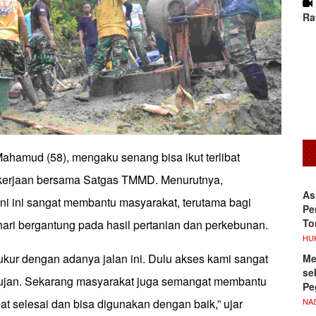
Ra
ahamud (58), mengaku senang bisa ikut terlibat
kerjaan bersama Satgas TMMD. Menurutnya,
As
ni ini sangat membantu masyarakat, terutama bagi
Pe
To
hari bergantung pada hasil pertanian dan perkebunan.
HU
ukur dengan adanya jalan ini. Dulu akses kami sangat
Me
se
t hujan. Sekarang masyarakat juga semangat membantu
Pe
NA
pat selesai dan bisa digunakan dengan baik,” ujar