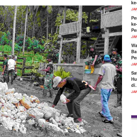
ke
JA
Pe
ke
Pe
JA
Wa
Ba
Pe
JA
Sa
Hu
di
JA