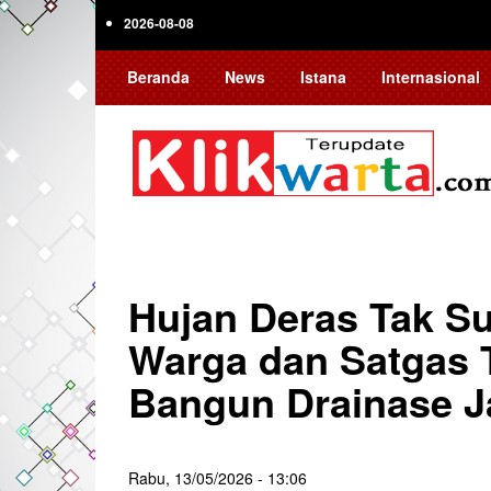
Skip
2026-08-08
to
main
Beranda
News
Istana
Internasional
content
Hujan Deras Tak S
Warga dan Satgas
Bangun Drainase J
Rabu, 13/05/2026 - 13:06