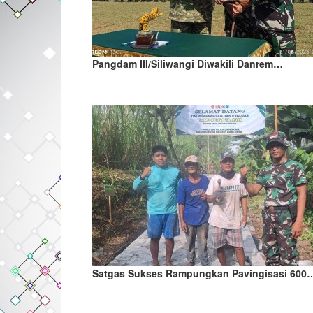
Pangdam III/Siliwangi Diwakili Danrem…
Satgas Sukses Rampungkan Pavingisasi 600