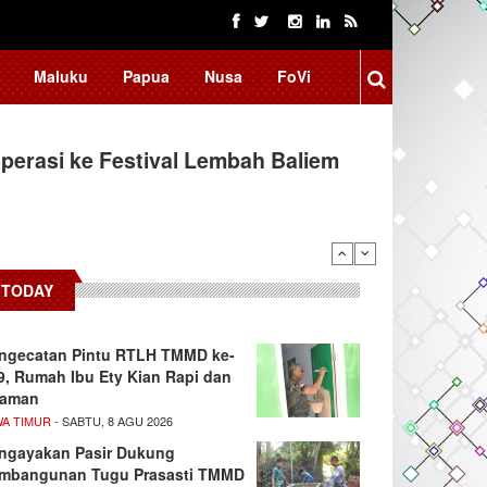
Maluku
Papua
Nusa
FoVi
erasi ke Festival Lembah Baliem
TODAY
ngecatan Pintu RTLH TMMD ke-
9, Rumah Ibu Ety Kian Rapi dan
aman
WA TIMUR
- SABTU, 8 AGU 2026
ngayakan Pasir Dukung
mbangunan Tugu Prasasti TMMD