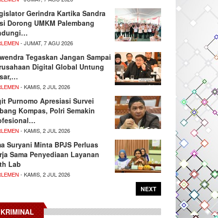
gislator Gerindra Kartika Sandra
si Dorong UMKM Palembang
ndungi…
RLEMEN
- JUMAT, 7 AGU 2026
wendra Tegaskan Jangan Sampai
rusahaan Digital Global Untung
sar,…
RLEMEN
- KAMIS, 2 JUL 2026
git Purnomo Apresiasi Survei
tbang Kompas, Polri Semakin
ofesional…
RLEMEN
- KAMIS, 2 JUL 2026
ma Suryani Minta BPJS Perluas
rja Sama Penyediaan Layanan
th Lab
RLEMEN
- KAMIS, 2 JUL 2026
NEXT
KRIMINAL