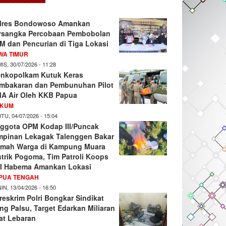
lres Bondowoso Amankan
rsangka Percobaan Pembobolan
M dan Pencurian di Tiga Lokasi
WA TIMUR
IS, 30/07/2026 - 11:28
nkopolkam Kutuk Keras
mbakaran dan Pembunuhan Pilot
A Air Oleh KKB Papua
KUM
TU, 04/07/2026 - 15:04
ggota OPM Kodap III/Puncak
mpinan Lekagak Talenggen Bakar
mah Warga di Kampung Muara
strik Pogoma, Tim Patroli Koops
I Habema Amankan Lokasi
PUA TENGAH
IN, 13/04/2026 - 16:50
reskrim Polri Bongkar Sindikat
ng Palsu, Target Edarkan Miliaran
at Lebaran