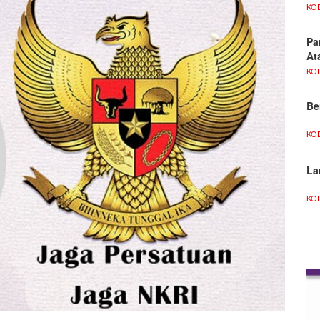
KO
Pa
At
KO
Be
KO
La
KO