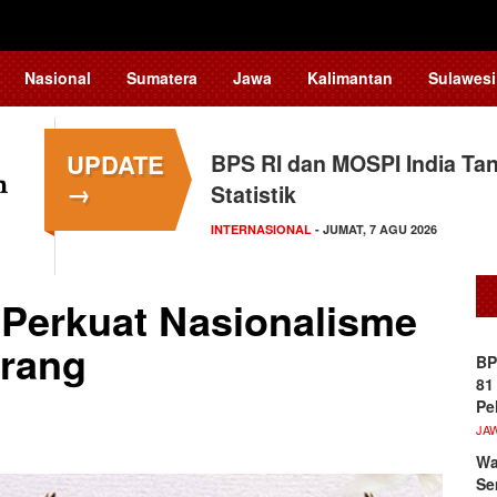
Nasional
Sumatera
Jawa
Kalimantan
Sulawesi
UPDATE
BPS RI dan MOSPI India Ta
→
Statistik
INTERNASIONAL
- JUMAT, 7 AGU 2026
Perkuat Nasionalisme
arang
BP
81
Pe
JA
Wa
Se