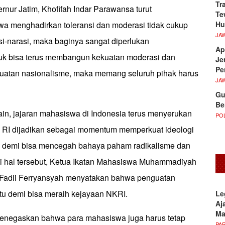
Tr
rnur Jatim, Khofifah Indar Parawansa turut
Te
Hu
 menghadirkan toleransi dan moderasi tidak cukup
JA
i-narasi, maka baginya sangat diperlukan
Ap
uk bisa terus membangun kekuatan moderasi dan
Je
Pe
guatan nasionalisme, maka memang seluruh pihak harus
JA
Gu
Be
in, jajaran mahasiswa di Indonesia terus menyerukan
POL
 RI dijadikan sebagai momentum memperkuat ideologi
a demi bisa mencegah bahaya paham radikalisme dan
i hal tersebut, Ketua Ikatan Mahasiswa Muhammadiyah
, Fadli Ferryansyah menyatakan bahwa penguatan
itu demi bisa meraih kejayaan NKRI.
Le
Aj
M
a menegaskan bahwa para mahasiswa juga harus tetap
PA