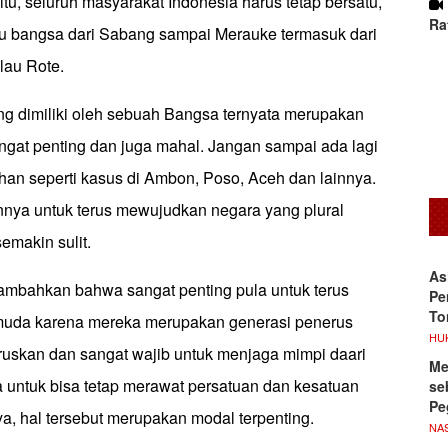
tu, seluruh masyarakat Indonesia harus tetap bersatu,
Ra
u bangsa dari Sabang sampai Merauke termasuk dari
lau Rote.
ng dimiliki oleh sebuah Bangsa ternyata merupakan
ngat penting dan juga mahal. Jangan sampai ada lagi
han seperti kasus di Ambon, Poso, Aceh dan lainnya.
nya untuk terus mewujudkan negara yang plural
emakin sulit.
As
mbahkan bahwa sangat penting pula untuk terus
Pe
To
muda karena mereka merupakan generasi penerus
HU
skan dan sangat wajib untuk menjaga mimpi daari
Me
a untuk bisa tetap merawat persatuan dan kesatuan
se
Pe
a, hal tersebut merupakan modal terpenting.
NA