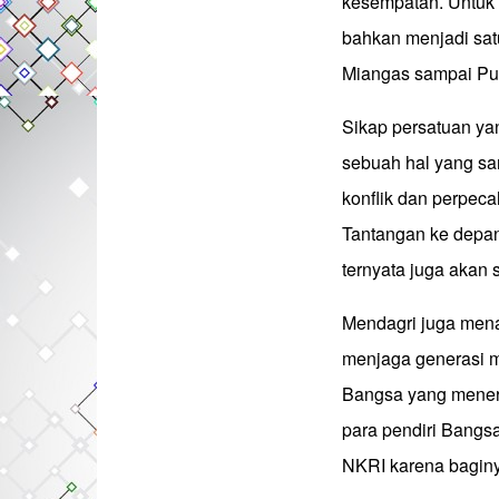
kesempatan. Untuk i
bahkan menjadi sat
Miangas sampai Pu
Sikap persatuan ya
sebuah hal yang sa
konflik dan perpeca
Tantangan ke depan
ternyata juga akan s
Mendagri juga mena
menjaga generasi 
Bangsa yang meneru
para pendiri Bangs
NKRI karena baginy