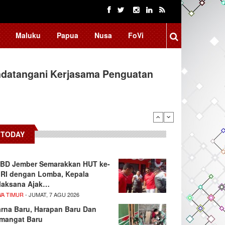
Maluku
Papua
Nusa
FoVi
ndatangani Kerjasama Penguatan
TODAY
BD Jember Semarakkan HUT ke-
 RI dengan Lomba, Kepala
laksana Ajak…
WA TIMUR
- JUMAT, 7 AGU 2026
rna Baru, Harapan Baru Dan
mangat Baru