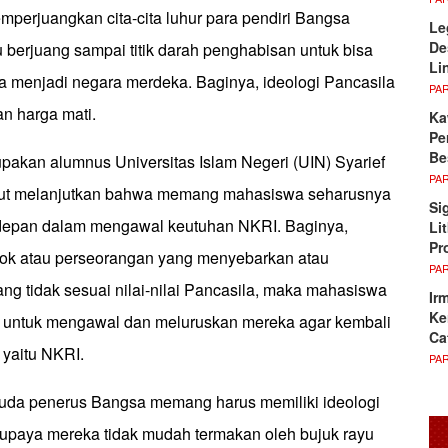
mperjuangkan cita-cita luhur para pendiri Bangsa
Le
De
 berjuang sampai titik darah penghabisan untuk bisa
Li
menjadi negara merdeka. Baginya, ideologi Pancasila
PA
n harga mati.
Ka
Pe
Be
pakan alumnus Universitas Islam Negeri (UIN) Syarief
PA
ebut melanjutkan bahwa memang mahasiswa seharusnya
Si
rdepan dalam mengawal keutuhan NKRI. Baginya,
Li
Pr
ok atau perseorangan yang menyebarkan atau
PA
g tidak sesuai nilai-nilai Pancasila, maka mahasiswa
Ir
Ke
 untuk mengawal dan meluruskan mereka agar kembali
Ca
 yaitu NKRI.
PA
uda penerus Bangsa memang harus memiliki ideologi
upaya mereka tidak mudah termakan oleh bujuk rayu