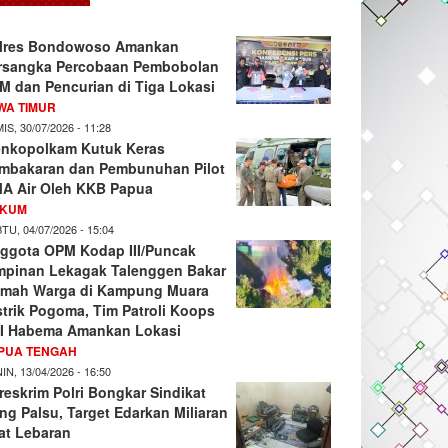
lres Bondowoso Amankan
rsangka Percobaan Pembobolan
M dan Pencurian di Tiga Lokasi
WA TIMUR
IS, 30/07/2026 - 11:28
nkopolkam Kutuk Keras
mbakaran dan Pembunuhan Pilot
A Air Oleh KKB Papua
KUM
TU, 04/07/2026 - 15:04
ggota OPM Kodap III/Puncak
mpinan Lekagak Talenggen Bakar
mah Warga di Kampung Muara
strik Pogoma, Tim Patroli Koops
I Habema Amankan Lokasi
PUA TENGAH
IN, 13/04/2026 - 16:50
reskrim Polri Bongkar Sindikat
ng Palsu, Target Edarkan Miliaran
at Lebaran