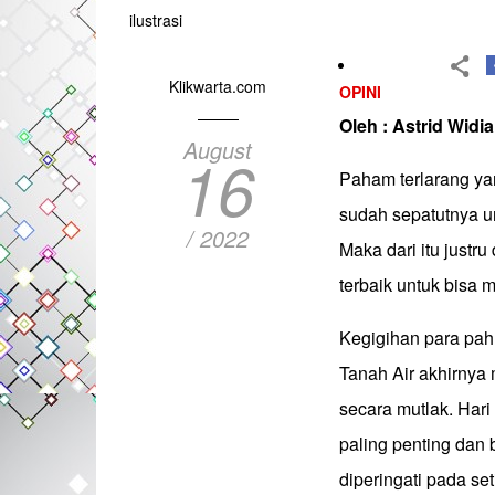
ilustrasi
Klikwarta.com
OPINI
Oleh : Astrid Widia 
August
16
Paham terlarang yan
sudah sepatutnya u
/ 2022
Maka dari itu just
terbaik untuk bisa
Kegigihan para pah
Tanah Air akhirny
secara mutlak. Hari
paling penting dan
diperingati pada se