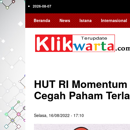
Skip
2026-08-07
to
main
Beranda
News
Istana
Internasional
content
HUT RI Momentum 
Cegah Paham Terl
Selasa, 16/08/2022 - 17:10