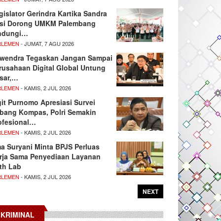
gislator Gerindra Kartika Sandra
si Dorong UMKM Palembang
ndungi…
RLEMEN
- JUMAT, 7 AGU 2026
wendra Tegaskan Jangan Sampai
rusahaan Digital Global Untung
sar,…
RLEMEN
- KAMIS, 2 JUL 2026
git Purnomo Apresiasi Survei
tbang Kompas, Polri Semakin
ofesional…
RLEMEN
- KAMIS, 2 JUL 2026
ma Suryani Minta BPJS Perluas
rja Sama Penyediaan Layanan
th Lab
RLEMEN
- KAMIS, 2 JUL 2026
NEXT
KRIMINAL