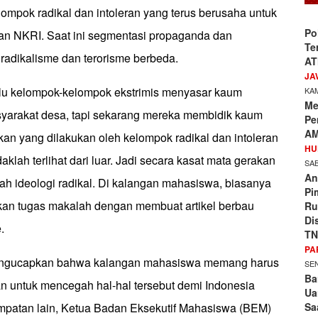
ompok radikal dan intoleran yang terus berusaha untuk
Po
n NKRI. Saat ini segmentasi propaganda dan
Te
adikalisme dan terorisme berbeda.
AT
JA
lu kelompok-kelompok ekstrimis menyasar kaum
KAM
Me
asyarakat desa, tapi sekarang mereka membidik kaum
Pe
AM
akan yang dilakukan oleh kelompok radikal dan intoleran
HU
aklah terlihat dari luar. Jadi secara kasat mata gerakan
SAB
An
ah ideologi radikal. Di kalangan mahasiswa, biasanya
Pi
an tugas makalah dengan membuat artikel berbau
Ru
Di
.
TN
PA
engucapkan bahwa kalangan mahasiswa memang harus
SEN
Ba
n untuk mencegah hal-hal tersebut demi Indonesia
Ua
Sa
empatan lain, Ketua Badan Eksekutif Mahasiswa (BEM)