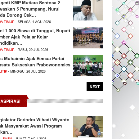
agedi KMP Mutiara Sentosa 2
waskan 5 Penumpang, Nurul
da Dorong Cek…
WA TIMUR
- SELASA, 4 AGU 2026
el 1.000 Siswa di Tanggul, Bupati
mber Ajak Pelajar Kejar
ndidikan…
WA TIMUR
- RABU, 29 JUL 2026
s Muhaimin Ajak Semua Partai
rsatu Sukseskan Prabowonomics
ITIK
- MINGGU, 26 JUL 2026
NEXT
ASPIRASI
gislator Gerindra Wihadi Wiyanto
ak Masyarakat Awasi Program
akan…
RLEMEN
- JUMAT, 7 AGU 2026