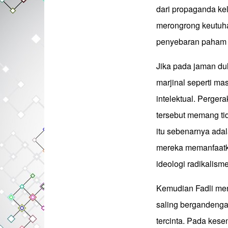
dari propaganda kel
merongrong keutuha
penyebaran paham r
Jika pada jaman du
marjinal seperti m
intelektual. Perger
tersebut memang tid
itu sebenarnya adal
mereka memanfaatk
ideologi radikalisme
Kemudian Fadli m
saling bergandenga
tercinta. Pada kes