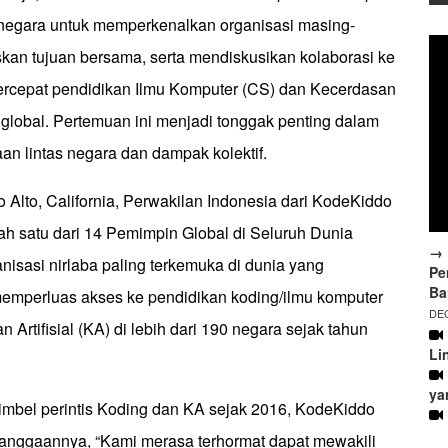
i negara untuk memperkenalkan organisasi masing-
kan tujuan bersama, serta mendiskusikan kolaborasi ke
rcepat pendidikan Ilmu Komputer (CS) dan Kecerdasan
ra global. Pertemuan ini menjadi tonggak penting dalam
n lintas negara dan dampak kolektif.
o Alto, California, Perwakilan Indonesia dari KodeKiddo
lah satu dari 14 Pemimpin Global di Seluruh Dunia
→ 
anisasi nirlaba paling terkemuka di dunia yang
Pe
Ba
memperluas akses ke pendidikan koding/ilmu komputer
DEC
 Artifisial (KA) di lebih dari 190 negara sejak tahun
Li
ya
mbel perintis Koding dan KA sejak 2016, KodeKiddo
nggaannya, “Kami merasa terhormat dapat mewakili