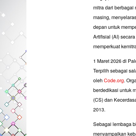
mitra dari berbaga
masing, menyelaras
depan untuk mempe
Artifisial (AI) seca
memperkuat kemitraa
1 Maret 2026 di Pal
Terpilih sebagai sa
oleh
Code.org
. Org
berdedikasi untuk 
(CS) dan Kecerdasan
2013.
Sebagai lembaga bi
menyampaikan keba