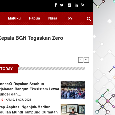
Maluku
Papua
Nusa
FoVi
Kepala BGN Tegaskan Zero
TODAY
nnectX Rayakan Setahun
rjalanan Bangun Ekosistem Lewat
under dan…
IS
- KAMIS, 6 AGU 2026
rap Aspirasi Nganjuk-Madiun,
dullah Muhdi Tampung Curhatan