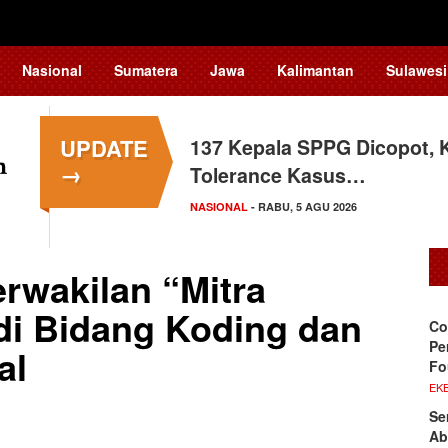
Nasional
Sumatera
Jawa
Kalimantan
Sulawesi
UPDATE
137 Kepala SPPG Dicopot, 
→
Tolerance Kasus…
NASIONAL
- RABU, 5 AGU 2026
rwakilan “Mitra
di Bidang Koding dan
Co
Pe
al
Fo
EKB
Se
Ab