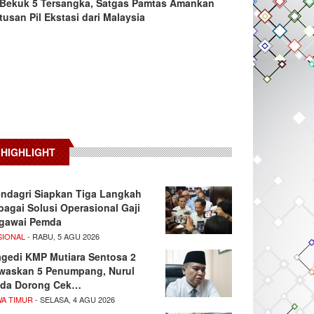
Bekuk 5 Tersangka, Satgas Pamtas Amankan
tusan Pil Ekstasi dari Malaysia
HIGHLIGHT
ndagri Siapkan Tiga Langkah
bagai Solusi Operasional Gaji
gawai Pemda
SIONAL
- RABU, 5 AGU 2026
agedi KMP Mutiara Sentosa 2
waskan 5 Penumpang, Nurul
da Dorong Cek…
WA TIMUR
- SELASA, 4 AGU 2026