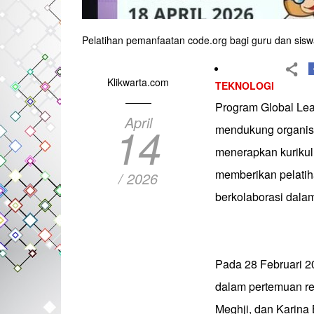
Pelatihan pemanfaatan code.org bagi guru dan sisw
Klikwarta.com
TEKNOLOGI
Program Global Lead
April
14
mendukung organisa
menerapkan kurikul
memberikan pelatih
/ 2026
berkolaborasi dalam
Pada 28 Februari 2
dalam pertemuan r
Meghji, dan Karina 