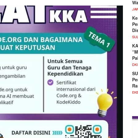
Wa
JA
Ke
Pe
Di
SU
KA
“M
Pa
DKI
SU
Pe
Ra
EKB