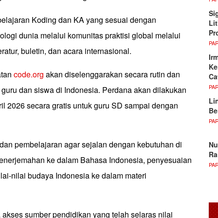
Si
elajaran Koding dan KA yang sesuai dengan
Li
Pr
ogi dunia melalui komunitas praktisi global melalui
PA
atur, buletin, dan acara internasional.
Ir
Ke
atan
code.org
akan diselenggarakan secara rutin dan
Ca
PA
 guru dan siswa di Indonesia. Perdana akan dilakukan
Li
ril 2026 secara gratis untuk guru SD sampai dengan
Be
PA
 dan pembelajaran agar sejalan dengan kebutuhan di
Nu
Ra
 penerjemahan ke dalam Bahasa Indonesia, penyesuaian
PA
ai-nilai budaya Indonesia ke dalam materi
kses sumber pendidikan yang telah selaras nilai