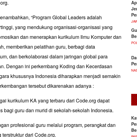
org.
Ap
Je
Pe
menambahkan, “Program Global Leaders adalah
JA
ertinggi, yang mendukung organisasi-organisasi yang
Gu
Be
omosikan dan menerapkan kurikulum Ilmu Komputer dan
POL
ah, memberikan pelatihan guru, berbagi data
um, dan berkolaborasi dalam jaringan global para
Da
Pe
an. Dengan ini perkembang Koding dan Kecerdasan
NA
 negara khususnya Indonesia diharapkan menjadi semakin
erkembangan tersebut dikarenakan adanya :
gai kurikulum KA yang terbaru dari Code.org dapat
is bagi guru dan murid di sekolah-sekolah Indonesia.
Ka
Pe
an profesional guru melalui program, perangkat dan
Be
terstruktur dari Code.org.
PA