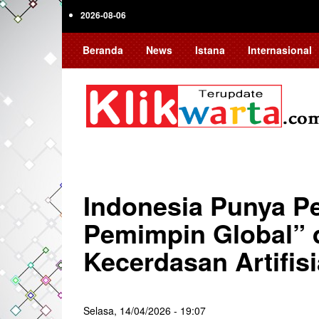
Skip
2026-08-06
to
main
Beranda
News
Istana
Internasional
content
Indonesia Punya Pe
Pemimpin Global” 
Kecerdasan Artifisi
Selasa, 14/04/2026 - 19:07