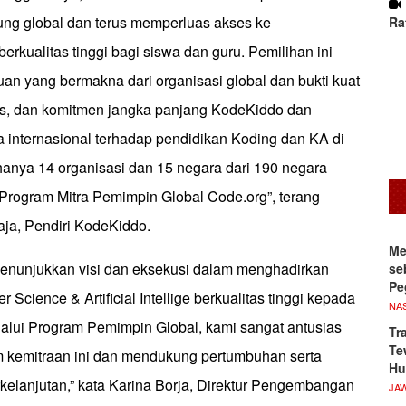
ung global dan terus memperluas akses ke
Ra
rkualitas tinggi bagi siswa dan guru. Pemilihan ini
n yang bermakna dari organisasi global dan bukti kuat
itas, dan komitmen jangka panjang KodeKiddo dan
internasional terhadap pendidikan Koding dan KA di
hanya 14 organisasi dan 15 negara dari 190 negara
 Program Mitra Pemimpin Global Code.org”, terang
aja, Pendiri KodeKiddo.
Me
enunjukkan visi dan eksekusi dalam menghadirkan
se
Pe
Science & Artificial Intellige berkualitas tinggi kepada
NA
lalui Program Pemimpin Global, kami sangat antusias
Tr
Te
 kemitraan ini dan mendukung pertumbuhan serta
Hu
kelanjutan,” kata Karina Borja, Direktur Pengembangan
JA