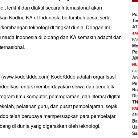
el, terkini dan diakui secara internasional akan
Po
kan Koding KA di Indonesia bertumbuh pesat serta
Te
AT
rkembangan teknologi di tingkat dunia. Dengan ini,
JA
i muda Indonesia di bidang dan KA semakin adaptif dan
KAM
Me
nternasional.
Pe
AM
HU
SAB
 (www.kodekiddo.com) KodeKiddo adalah organisasi
An
Pi
rdedikasi untuk memberdayakan siswa dan pendidik
Ru
Di
rogram ilmu komputer, pemrograman, dan literasi digital.
TN
ekolah, pelatihan guru, dan pusat pembelajaran, sejak
PA
SEN
ddo telah berupaya mempersiapkan para pembelajar
Ba
ang di dunia yang digerakkan oleh teknologi.
Ua
Sa