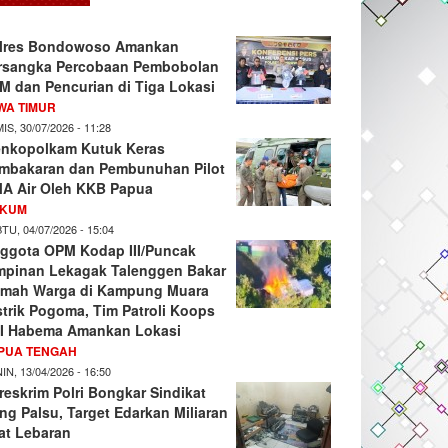
lres Bondowoso Amankan
rsangka Percobaan Pembobolan
M dan Pencurian di Tiga Lokasi
WA TIMUR
IS, 30/07/2026 - 11:28
nkopolkam Kutuk Keras
mbakaran dan Pembunuhan Pilot
A Air Oleh KKB Papua
KUM
TU, 04/07/2026 - 15:04
ggota OPM Kodap III/Puncak
mpinan Lekagak Talenggen Bakar
mah Warga di Kampung Muara
strik Pogoma, Tim Patroli Koops
I Habema Amankan Lokasi
PUA TENGAH
IN, 13/04/2026 - 16:50
reskrim Polri Bongkar Sindikat
ng Palsu, Target Edarkan Miliaran
at Lebaran