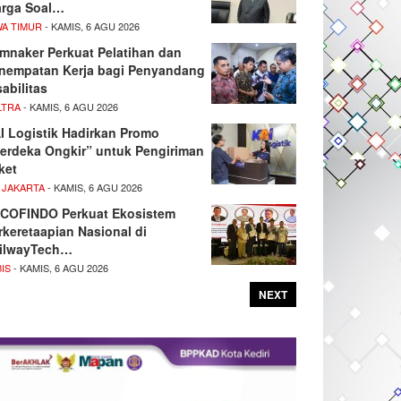
rga Soal…
WA TIMUR
- KAMIS, 6 AGU 2026
mnaker Perkuat Pelatihan dan
nempatan Kerja bagi Penyandang
sabilitas
LTRA
- KAMIS, 6 AGU 2026
I Logistik Hadirkan Promo
erdeka Ongkir” untuk Pengiriman
ket
 JAKARTA
- KAMIS, 6 AGU 2026
COFINDO Perkuat Ekosistem
rkeretaapian Nasional di
ilwayTech…
IS
- KAMIS, 6 AGU 2026
NEXT