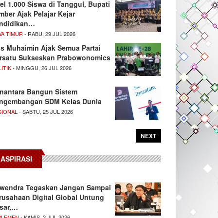
el 1.000 Siswa di Tanggul, Bupati
mber Ajak Pelajar Kejar
ndidikan…
WA TIMUR
- RABU, 29 JUL 2026
s Muhaimin Ajak Semua Partai
rsatu Sukseskan Prabowonomics
ITIK
- MINGGU, 26 JUL 2026
nantara Bangun Sistem
ngembangan SDM Kelas Dunia
SIONAL
- SABTU, 25 JUL 2026
NEXT
ASPIRASI
wendra Tegaskan Jangan Sampai
rusahaan Digital Global Untung
sar,…
RLEMEN
- KAMIS, 2 JUL 2026