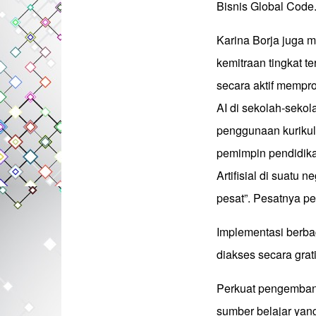
Bisnis Global Code.
Karina Borja juga 
kemitraan tingkat t
secara aktif mempr
AI di sekolah-sekol
penggunaan kurikul
pemimpin pendidik
Artifisial di suatu
pesat”. Pesatnya p
Implementasi berba
diakses secara grat
Perkuat pengembang
sumber belajar yang 