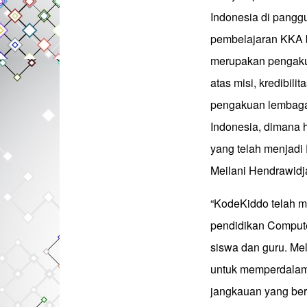
Indonesia di pangg
pembelajaran KKA be
merupakan pengakua
atas misi, kredibil
pengakuan lembaga 
Indonesia, dimana 
yang telah menjadi
Meilani Hendrawidj
“KodeKiddo telah m
pendidikan Computer 
siswa dan guru. Me
untuk memperdalam
jangkauan yang ber