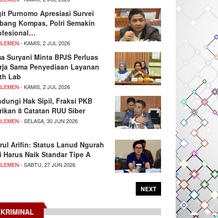
git Purnomo Apresiasi Survei
tbang Kompas, Polri Semakin
ofesional…
RLEMEN
- KAMIS, 2 JUL 2026
ma Suryani Minta BPJS Perluas
rja Sama Penyediaan Layanan
th Lab
RLEMEN
- KAMIS, 2 JUL 2026
ndungi Hak Sipil, Fraksi PKB
rikan 8 Catatan RUU Siber
RLEMEN
- SELASA, 30 JUN 2026
rul Arifin: Status Lanud Ngurah
i Harus Naik Standar Tipe A
RLEMEN
- SABTU, 27 JUN 2026
NEXT
KRIMINAL