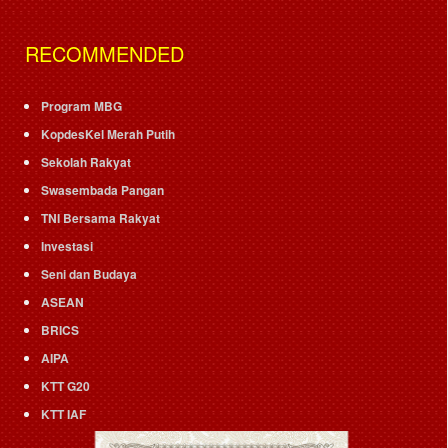
RECOMMENDED
Program MBG
KopdesKel Merah Putih
Sekolah Rakyat
Swasembada Pangan
TNI Bersama Rakyat
Investasi
Seni dan Budaya
ASEAN
BRICS
AIPA
KTT G20
KTT IAF