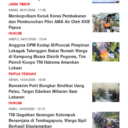
JAWA TIMUR
KAMIS, 30/07/2026 - 11:28
Menkopolkam Kutuk Keras Pembakaran
dan Pembunuhan Pilot AMA Air Oleh KKB
Papua
HUKUM
SABTU, 04/07/2026 - 15:04
Anggota OPM Kodap III/Puncak Pimpinan
Lekagak Talenggen Bakar Rumah Warga
di Kampung Muara Distrik Pogoma, Tim
Patroli Koops TNI Habema Amankan
Lokasi
PAPUA TENGAH
SENIN, 13/04/2026 - 16:50
Bareskrim Polri Bongkar Sindikat Uang
Palsu, Target Edarkan Miliaran Saat
Lebaran
HUKUM
RABU, 18/03/2026 - 12:13
TNI Gagalkan Serangan Kelompok
Bersenjata di Tembagapura, Warga Sipil
Berhasil Diselamatkan