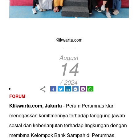
Klikwarta.com
August
14
/ 2024
FORUM
Klikwarta.com, Jakarta
- Perum Perumnas kian
menegaskan komitmennya terhadap tanggung jawab
sosial dan keberlanjutan terhadap lingkungan dengan
membina Kelompok Bank Sampah di Perumnas