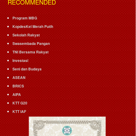
RECOMMENDED
Program MBG
KopdesKel Merah Putih
Sekolah Rakyat
Swasembada Pangan
TNI Bersama Rakyat
Investasi
Seni dan Budaya
ASEAN
BRICS
AIPA
KTT G20
KTT IAF