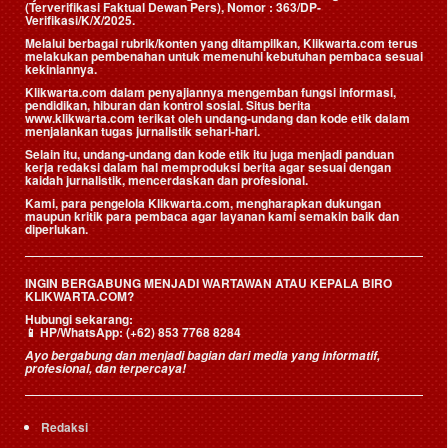
(Terverifikasi Faktual Dewan Pers)
, Nomor : 363/DP-
Verifikasi/K/X/2025.
Melalui berbagai rubrik/konten yang ditampilkan, Klikwarta.com terus
melakukan pembenahan untuk memenuhi kebutuhan pembaca sesuai
kekiniannya.
Klikwarta.com dalam penyajiannya mengemban fungsi informasi,
pendidikan, hiburan dan kontrol sosial. Situs berita
www.klikwarta.com terikat oleh undang-undang dan kode etik dalam
menjalankan tugas jurnalistik sehari-hari.
Selain itu, undang-undang dan kode etik itu juga menjadi panduan
kerja redaksi dalam hal memproduksi berita agar sesuai dengan
kaidah jurnalistik, mencerdaskan dan profesional.
Kami, para pengelola Klikwarta.com, mengharapkan dukungan
maupun kritik para pembaca agar layanan kami semakin baik dan
diperlukan.
INGIN BERGABUNG MENJADI WARTAWAN ATAU KEPALA BIRO
KLIKWARTA.COM?
Hubungi sekarang:
📱
HP/WhatsApp:
(+62) 853 7768 8284
Ayo bergabung dan menjadi bagian dari media yang informatif,
profesional, dan terpercaya!
Redaksi