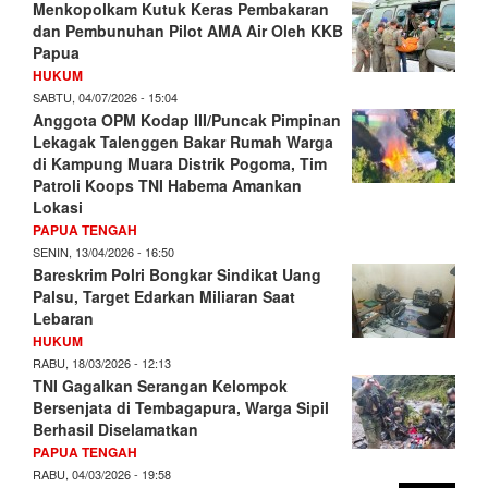
Menkopolkam Kutuk Keras Pembakaran
dan Pembunuhan Pilot AMA Air Oleh KKB
Papua
HUKUM
SABTU, 04/07/2026 - 15:04
Anggota OPM Kodap III/Puncak Pimpinan
Lekagak Talenggen Bakar Rumah Warga
di Kampung Muara Distrik Pogoma, Tim
Patroli Koops TNI Habema Amankan
Lokasi
PAPUA TENGAH
SENIN, 13/04/2026 - 16:50
Bareskrim Polri Bongkar Sindikat Uang
Palsu, Target Edarkan Miliaran Saat
Lebaran
HUKUM
RABU, 18/03/2026 - 12:13
TNI Gagalkan Serangan Kelompok
Bersenjata di Tembagapura, Warga Sipil
Berhasil Diselamatkan
PAPUA TENGAH
RABU, 04/03/2026 - 19:58