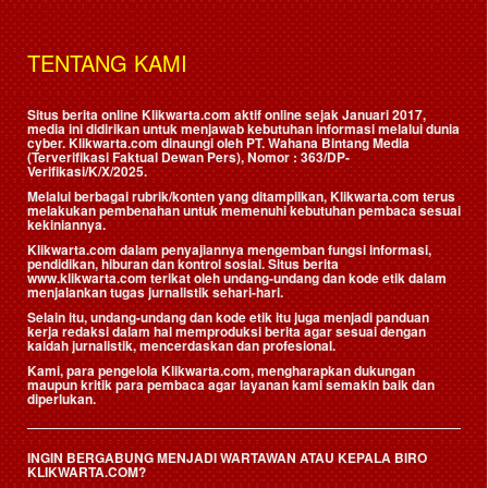
TENTANG KAMI
Situs berita online Klikwarta.com aktif online sejak Januari 2017,
media ini didirikan untuk menjawab kebutuhan informasi melalui dunia
cyber. Klikwarta.com dinaungi oleh
PT. Wahana Bintang Media
(Terverifikasi Faktual Dewan Pers)
, Nomor : 363/DP-
Verifikasi/K/X/2025.
Melalui berbagai rubrik/konten yang ditampilkan, Klikwarta.com terus
melakukan pembenahan untuk memenuhi kebutuhan pembaca sesuai
kekiniannya.
Klikwarta.com dalam penyajiannya mengemban fungsi informasi,
pendidikan, hiburan dan kontrol sosial. Situs berita
www.klikwarta.com terikat oleh undang-undang dan kode etik dalam
menjalankan tugas jurnalistik sehari-hari.
Selain itu, undang-undang dan kode etik itu juga menjadi panduan
kerja redaksi dalam hal memproduksi berita agar sesuai dengan
kaidah jurnalistik, mencerdaskan dan profesional.
Kami, para pengelola Klikwarta.com, mengharapkan dukungan
maupun kritik para pembaca agar layanan kami semakin baik dan
diperlukan.
INGIN BERGABUNG MENJADI WARTAWAN ATAU KEPALA BIRO
KLIKWARTA.COM?