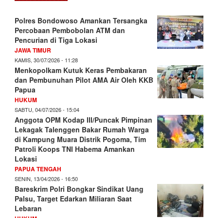
Polres Bondowoso Amankan Tersangka
Percobaan Pembobolan ATM dan
Pencurian di Tiga Lokasi
JAWA TIMUR
KAMIS, 30/07/2026 - 11:28
Menkopolkam Kutuk Keras Pembakaran
dan Pembunuhan Pilot AMA Air Oleh KKB
Papua
HUKUM
SABTU, 04/07/2026 - 15:04
Anggota OPM Kodap III/Puncak Pimpinan
Lekagak Talenggen Bakar Rumah Warga
di Kampung Muara Distrik Pogoma, Tim
Patroli Koops TNI Habema Amankan
Lokasi
PAPUA TENGAH
SENIN, 13/04/2026 - 16:50
Bareskrim Polri Bongkar Sindikat Uang
Palsu, Target Edarkan Miliaran Saat
Lebaran