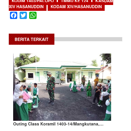
KODIM 1403/PALOPO
TMMD KE 124
KASDAM
XIV HASANUDDIN
KODAM XIV/HASANUDDIN
Facebook
Twitter
WhatsApp
BERITA TERKAIT
Outing Class Koramil 1403-14/Mangkutana,…