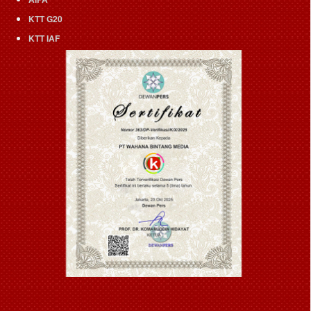
KTT G20
KTT IAF