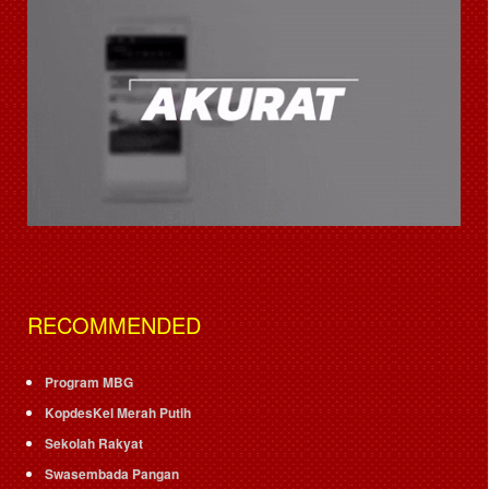
RECOMMENDED
Program MBG
KopdesKel Merah Putih
Sekolah Rakyat
Swasembada Pangan