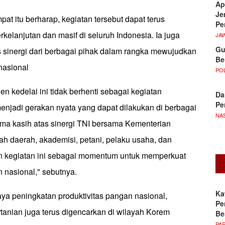
Ap
Je
pat itu berharap, kegiatan tersebut dapat terus
Pe
rkelanjutan dan masif di seluruh Indonesia. Ia juga
JA
Gu
s sinergi dari berbagai pihak dalam rangka mewujudkan
Be
nasional
POL
n kedelai ini tidak berhenti sebagai kegiatan
Da
Pe
menjadi gerakan nyata yang dapat dilakukan di berbagai
NA
ima kasih atas sinergi TNI bersama Kementerian
ah daerah, akademisi, petani, pelaku usaha, dan
n kegiatan ini sebagai momentum untuk memperkuat
 nasional," sebutnya.
Ka
ya peningkatan produktivitas pangan nasional,
Pe
tanian juga terus digencarkan di wilayah Korem
Be
PA