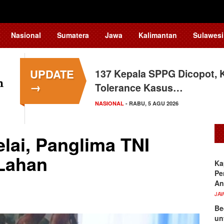
Nasional
Sumatera
Jawa
Kalimantan
Sulawesi
UPDATE
137 Kepala SPPG Dicopot, 
Siswa Sekolah Rakyat Maka
→
Tolerance Kasus…
Tingkat Nasional
NASIONAL
SULAWESI SELATAN
- RABU, 5 AGU 2026
- SELASA, 4 AGU 2026
lai, Panglima TNI
Lahan
Ka
Pe
An
JA
Be
un