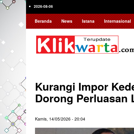
Skip
2026-08-06
to
main
Beranda
News
Istana
Internasional
content
Kurangi Impor Kede
Dorong Perluasan 
Kamis, 14/05/2026 - 20:04