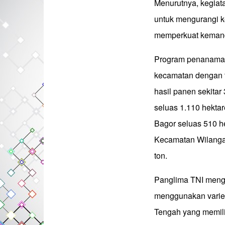
Menurutnya, kegiata
untuk mengurangi k
memperkuat kemand
Program penanaman 
kecamatan dengan t
hasil panen sekita
seluas 1.110 hekta
Bagor seluas 510 he
Kecamatan Wilangan
ton.
Panglima TNI meng
menggunakan variet
Tengah yang memiliki