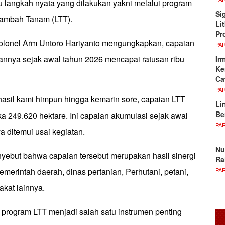
u langkah nyata yang dilakukan yakni melalui program
Si
Tambah Tanam (LTT).
Li
Pr
lonel Arm Untoro Hariyanto mengungkapkan, capaian
PA
rannya sejak awal tahun 2026 mencapai ratusan ribu
Ir
Ke
Ca
PA
hasil kami himpun hingga kemarin sore, capaian LTT
Li
Be
a 249.620 hektare. Ini capaian akumulasi sejak awal
PA
ya ditemui usai kegiatan.
Nu
ebut bahwa capaian tersebut merupakan hasil sinergi
Ra
PA
merintah daerah, dinas pertanian, Perhutani, petani,
kat lainnya.
 program LTT menjadi salah satu instrumen penting