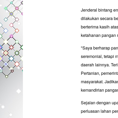
Jenderal bintang em
dilakukan secara be
berterima kasih ata
ketahanan pangan 
"Saya berharap pane
seremonial, tetapi 
daerah lainnya. Ter
Pertanian, pemerint
masyarakat. Jadika
kemandirian pangan
Sejalan dengan upa
perluasan lahan per