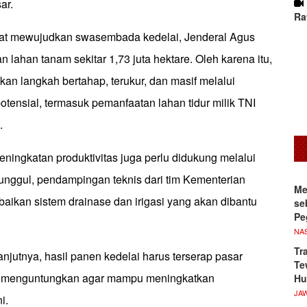
ar.
Ra
pat mewujudkan swasembada kedelai, Jenderal Agus
 lahan tanam sekitar 1,73 juta hektare. Oleh karena itu,
kan langkah bertahap, terukur, dan masif melalui
potensial, termasuk pemanfaatan lahan tidur milik TNI
.
ningkatan produktivitas juga perlu didukung melalui
nggul, pendampingan teknis dari tim Kementerian
Me
rbaikan sistem drainase dan irigasi yang akan dibantu
se
Pe
NA
Tr
lanjutnya, hasil panen kedelai harus terserap pasar
Te
 menguntungkan agar mampu meningkatkan
Hu
JA
i.