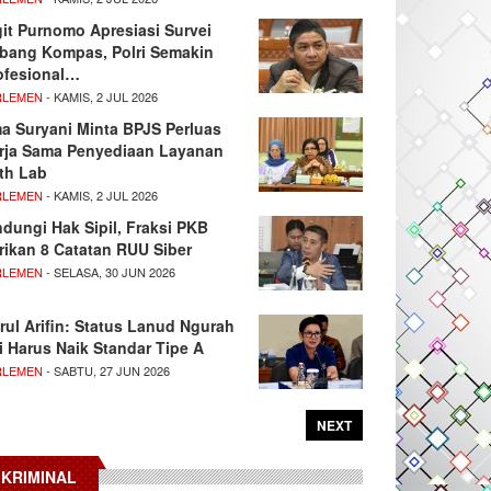
git Purnomo Apresiasi Survei
tbang Kompas, Polri Semakin
ofesional…
RLEMEN
- KAMIS, 2 JUL 2026
ma Suryani Minta BPJS Perluas
rja Sama Penyediaan Layanan
th Lab
RLEMEN
- KAMIS, 2 JUL 2026
ndungi Hak Sipil, Fraksi PKB
rikan 8 Catatan RUU Siber
RLEMEN
- SELASA, 30 JUN 2026
rul Arifin: Status Lanud Ngurah
i Harus Naik Standar Tipe A
RLEMEN
- SABTU, 27 JUN 2026
NEXT
KRIMINAL