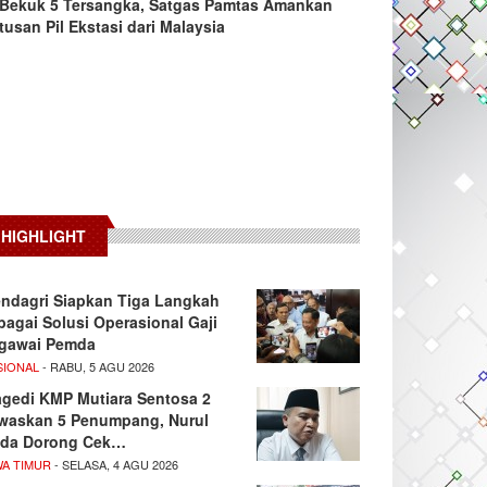
Bekuk 5 Tersangka, Satgas Pamtas Amankan
tusan Pil Ekstasi dari Malaysia
HIGHLIGHT
ndagri Siapkan Tiga Langkah
bagai Solusi Operasional Gaji
gawai Pemda
SIONAL
- RABU, 5 AGU 2026
agedi KMP Mutiara Sentosa 2
waskan 5 Penumpang, Nurul
da Dorong Cek…
WA TIMUR
- SELASA, 4 AGU 2026