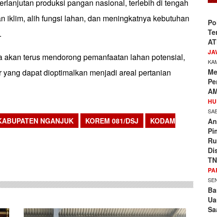
lanjutan produksi pangan nasional, terlebih di tengah
 iklim, alih fungsi lahan, dan meningkatnya kebutuhan
Po
Te
.
AT
JA
ya akan terus mendorong pemanfaatan lahan potensial,
KAM
Me
r yang dapat dioptimalkan menjadi areal pertanian
Pe
AM
HU
SAB
KABUPATEN NGANJUK
KOREM 081/DSJ
KODAM
An
Pi
Ru
sApp
Di
TN
PA
SEN
Ba
Ua
Sa