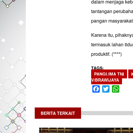
dalam menjaga keber
tantangan perubahan
pangan masyarakat
Karena itu, pihakn
termasuk lahan tidu
produktif. (****)
TAGS
PANGLIMA TNI
V/BRAWIJAYA
Facebook
Twitter
What
BERITA TERKAIT