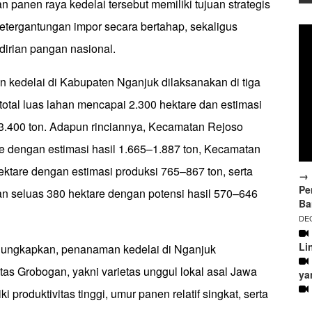
n panen raya kedelai tersebut memiliki tujuan strategis
etergantungan impor secara bertahap, sekaligus
irian pangan nasional.
kedelai di Kabupaten Nganjuk dilaksanakan di tiga
otal luas lahan mencapai 2.300 hektare dan estimasi
r 3.400 ton. Adapun rinciannya, Kecamatan Rejoso
re dengan estimasi hasil 1.665–1.887 ton, Kecamatan
ktare dengan estimasi produksi 765–867 ton, serta
→ 
Pe
 seluas 380 hektare dengan potensi hasil 570–646
Ba
DEC
Li
ungkapkan, penanaman kedelai di Nganjuk
as Grobogan, yakni varietas unggul lokal asal Jawa
ya
 produktivitas tinggi, umur panen relatif singkat, serta