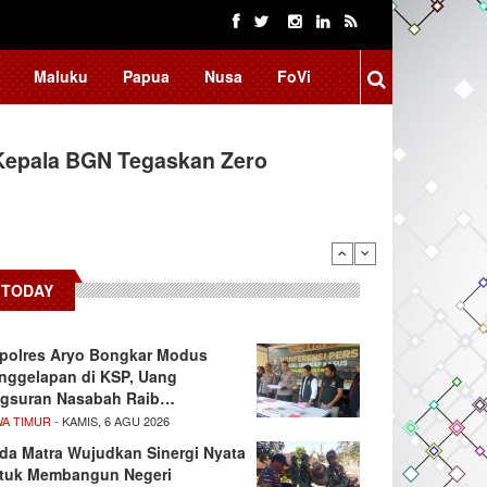
Maluku
Papua
Nusa
FoVi
Kepala BGN Tegaskan Zero
ssar Raih Prestasi Akademik
TODAY
polres Aryo Bongkar Modus
nggelapan di KSP, Uang
gsuran Nasabah Raib…
WA TIMUR
- KAMIS, 6 AGU 2026
da Matra Wujudkan Sinergi Nyata
tuk Membangun Negeri