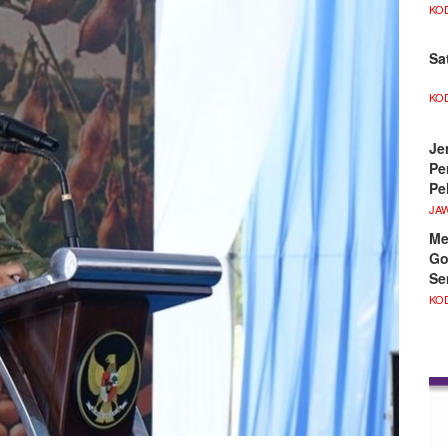
KO
Sa
KO
Je
Pe
Pe
JA
Me
Go
Se
KO