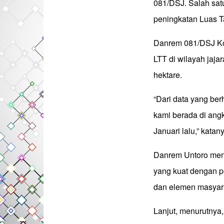
081/DSJ. Salah sat
peningkatan Luas 
Danrem 081/DSJ Ko
LTT di wilayah jaja
hektare.
“Dari data yang ber
kami berada di angk
Januari lalu,” katan
Danrem Untoro meny
yang kuat dengan pe
dan elemen masyara
Lanjut, menurutnya,