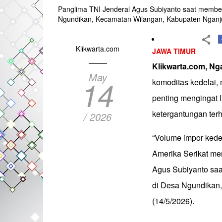
Panglima TNI Jenderal Agus Subiyanto saat member
Ngundikan, Kecamatan Wilangan, Kabupaten Nganju
Klikwarta.com
JAWA TIMUR
Klikwarta.com, Ng
May
14
komoditas kedelai, 
penting mengingat 
ketergantungan terh
/ 2026
“Volume impor kede
Amerika Serikat me
Agus Subiyanto saa
di Desa Ngundikan
(14/5/2026).