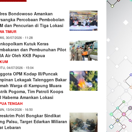
lres Bondowoso Amankan
rsangka Percobaan Pembobolan
M dan Pencurian di Tiga Lokasi
WA TIMUR
IS, 30/07/2026 - 11:28
nkopolkam Kutuk Keras
mbakaran dan Pembunuhan Pilot
A Air Oleh KKB Papua
KUM
TU, 04/07/2026 - 15:04
ggota OPM Kodap III/Puncak
mpinan Lekagak Talenggen Bakar
mah Warga di Kampung Muara
strik Pogoma, Tim Patroli Koops
I Habema Amankan Lokasi
PUA TENGAH
IN, 13/04/2026 - 16:50
reskrim Polri Bongkar Sindikat
ng Palsu, Target Edarkan Miliaran
at Lebaran