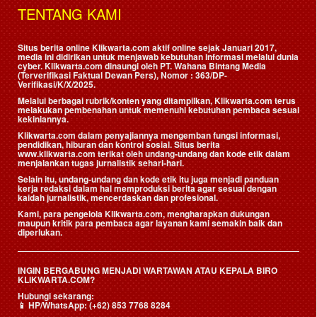
TENTANG KAMI
Situs berita online Klikwarta.com aktif online sejak Januari 2017,
media ini didirikan untuk menjawab kebutuhan informasi melalui dunia
cyber. Klikwarta.com dinaungi oleh
PT. Wahana Bintang Media
(Terverifikasi Faktual Dewan Pers)
, Nomor : 363/DP-
Verifikasi/K/X/2025.
Melalui berbagai rubrik/konten yang ditampilkan, Klikwarta.com terus
melakukan pembenahan untuk memenuhi kebutuhan pembaca sesuai
kekiniannya.
Klikwarta.com dalam penyajiannya mengemban fungsi informasi,
pendidikan, hiburan dan kontrol sosial. Situs berita
www.klikwarta.com terikat oleh undang-undang dan kode etik dalam
menjalankan tugas jurnalistik sehari-hari.
Selain itu, undang-undang dan kode etik itu juga menjadi panduan
kerja redaksi dalam hal memproduksi berita agar sesuai dengan
kaidah jurnalistik, mencerdaskan dan profesional.
Kami, para pengelola Klikwarta.com, mengharapkan dukungan
maupun kritik para pembaca agar layanan kami semakin baik dan
diperlukan.
INGIN BERGABUNG MENJADI WARTAWAN ATAU KEPALA BIRO
KLIKWARTA.COM?
Hubungi sekarang:
📱
HP/WhatsApp:
(+62) 853 7768 8284