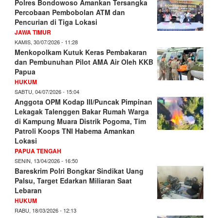
Polres Bondowoso Amankan Tersangka
Percobaan Pembobolan ATM dan
Pencurian di Tiga Lokasi
JAWA TIMUR
KAMIS, 30/07/2026 - 11:28
Menkopolkam Kutuk Keras Pembakaran
dan Pembunuhan Pilot AMA Air Oleh KKB
Papua
HUKUM
SABTU, 04/07/2026 - 15:04
Anggota OPM Kodap III/Puncak Pimpinan
Lekagak Talenggen Bakar Rumah Warga
di Kampung Muara Distrik Pogoma, Tim
Patroli Koops TNI Habema Amankan
Lokasi
PAPUA TENGAH
SENIN, 13/04/2026 - 16:50
Bareskrim Polri Bongkar Sindikat Uang
Palsu, Target Edarkan Miliaran Saat
Lebaran
HUKUM
RABU, 18/03/2026 - 12:13