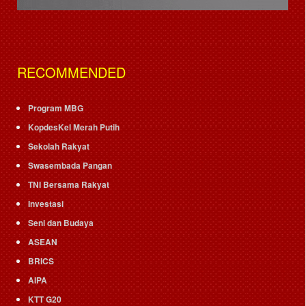
RECOMMENDED
Program MBG
KopdesKel Merah Putih
Sekolah Rakyat
Swasembada Pangan
TNI Bersama Rakyat
Investasi
Seni dan Budaya
ASEAN
BRICS
AIPA
KTT G20