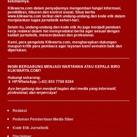
kekiniannya.
Klikwarta.com dalam penyajiannya mengemban fungsi informasi,
pendidikan, hiburan dan kontrol sosial. Situs berita
www.klikwarta.com terikat oleh undang-undang dan kode etik dalam
menjalankan tugas jurnalistik sehari-hari.
Selain itu, undang-undang dan kode etik itu juga menjadi panduan
kerja redaksi dalam hal memproduksi berita agar sesuai dengan
kaidah jurnalistik, mencerdaskan dan profesional.
Kami, para pengelola Klikwarta.com, mengharapkan dukungan
maupun kritik para pembaca agar layanan kami semakin baik dan
diperlukan.
INGIN BERGABUNG MENJADI WARTAWAN ATAU KEPALA BIRO
KLIKWARTA.COM?
Hubungi sekarang:
📱
HP/WhatsApp:
(+62) 853 7768 8284
Ayo bergabung dan menjadi bagian dari media yang informatif,
profesional, dan terpercaya!
Redaksi
Pedoman Pemberitaan Media Siber
Kode Etik Jurnalistik
Disclaimer