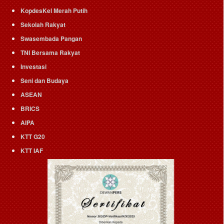
KopdesKel Merah Putih
Sekolah Rakyat
Swasembada Pangan
TNI Bersama Rakyat
Investasi
Seni dan Budaya
ASEAN
BRICS
AIPA
KTT G20
KTT IAF