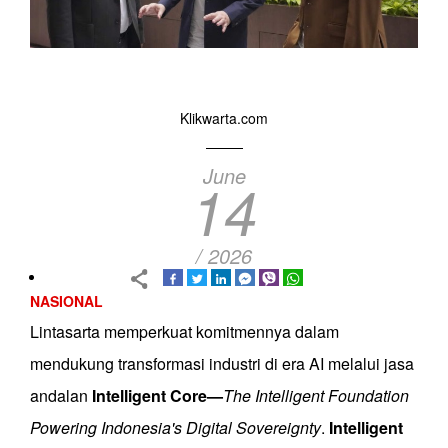
Klikwarta.com
June
14
/ 2026
NASIONAL
Lintasarta memperkuat komitmennya dalam
mendukung transformasi industri di era AI melalui jasa
andalan
Intelligent Core—
The Intelligent Foundation
Powering Indonesia's Digital Sovereignty
.
Intelligent