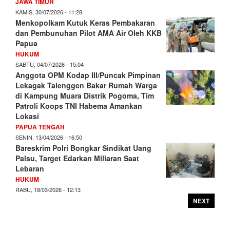
JAWA TIMUR
KAMIS, 30/07/2026 - 11:28
Menkopolkam Kutuk Keras Pembakaran
dan Pembunuhan Pilot AMA Air Oleh KKB
Papua
HUKUM
SABTU, 04/07/2026 - 15:04
Anggota OPM Kodap III/Puncak Pimpinan
Lekagak Talenggen Bakar Rumah Warga
di Kampung Muara Distrik Pogoma, Tim
Patroli Koops TNI Habema Amankan
Lokasi
PAPUA TENGAH
SENIN, 13/04/2026 - 16:50
Bareskrim Polri Bongkar Sindikat Uang
Palsu, Target Edarkan Miliaran Saat
Lebaran
HUKUM
RABU, 18/03/2026 - 12:13
NEXT