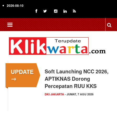
Skip
2026-08-10
to
main
content
UPDATE
Menkop Bawa Semangat
→
Koperasi ke Festival
Lembah Baliem Wamena
NASIONAL
- JUMAT, 7 AGU 2026