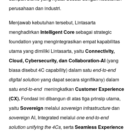
perusahaan dan industri.
Menjawab kebutuhan tersebut, Lintasarta
menghadirkan
Intelligent Core
sebagai strategic
foundation yang mengintegrasikan empat kapabilitas
utama yang dimiliki Lintasarta, yaitu
Connectivity,
Cloud, Cybersecurity, dan Collaboration-AI
(yang
biasa disebut 4C capability) dalam satu
end-to-end
digital solution
yang dapat secara signifikany) dalam
satu
end-to-end
meningkatkan
Customer Experience
(CX).
Fondasi ini dibangun di atas tiga prinsip utama,
yaitu
Sovereign
melalui
sovereign infrastructure
dan
sovereign
AI, Integrated melalui
one end-to-end
solution unifying the 4Cs,
serta
Seamless Experience