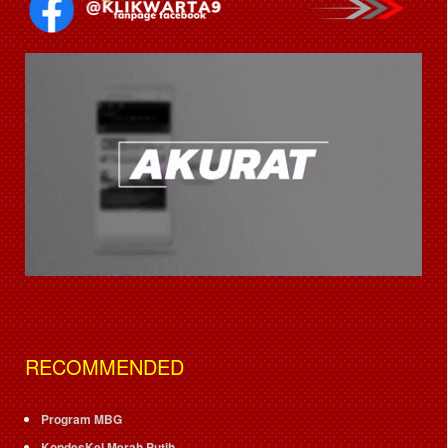
RECOMMENDED
Program MBG
KopdesKel Merah Putih