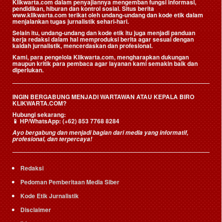
Klikwarta.com dalam penyajiannya mengemban fungsi informasi,
pendidikan, hiburan dan kontrol sosial. Situs berita
www.klikwarta.com terikat oleh undang-undang dan kode etik dalam
menjalankan tugas jurnalistik sehari-hari.
Selain itu, undang-undang dan kode etik itu juga menjadi panduan
kerja redaksi dalam hal memproduksi berita agar sesuai dengan
kaidah jurnalistik, mencerdaskan dan profesional.
Kami, para pengelola Klikwarta.com, mengharapkan dukungan
maupun kritik para pembaca agar layanan kami semakin baik dan
diperlukan.
INGIN BERGABUNG MENJADI WARTAWAN ATAU KEPALA BIRO
KLIKWARTA.COM?
Hubungi sekarang:
📱
HP/WhatsApp:
(+62) 853 7768 8284
Ayo bergabung dan menjadi bagian dari media yang informatif,
profesional, dan terpercaya!
Redaksi
Pedoman Pemberitaan Media Siber
Kode Etik Jurnalistik
Disclaimer