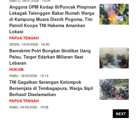
SABTU, 04/07/2026 - 15:04
Anggota OPM Kodap III/Puncak Pimpinan
Lekagak Talenggen Bakar Rumah Warga
di Kampung Muara Distrik Pogoma, Tim
Patroli Koops TNI Habema Amankan
Lokasi
PAPUA TENGAH
SENIN, 13/04/2026 - 16:50
Bareskrim Polri Bongkar Sindikat Uang
Palsu, Target Edarkan Miliaran Saat
Lebaran
HUKUM
RABU, 18/03/2026 - 12:13
TNI Gagalkan Serangan Kelompok
Bersenjata di Tembagapura, Warga Sipil
Berhasil Diselamatkan
PAPUA TENGAH
RABU, 04/03/2026 - 19:58
NEXT