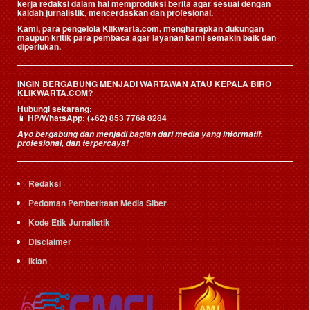
kerja redaksi dalam hal memproduksi berita agar sesuai dengan
kaidah jurnalistik, mencerdaskan dan profesional.
Kami, para pengelola Klikwarta.com, mengharapkan dukungan
maupun kritik para pembaca agar layanan kami semakin baik dan
diperlukan.
INGIN BERGABUNG MENJADI WARTAWAN ATAU KEPALA BIRO
KLIKWARTA.COM?
Hubungi sekarang:
📱
HP/WhatsApp:
(+62) 853 7768 8284
Ayo bergabung dan menjadi bagian dari media yang informatif,
profesional, dan terpercaya!
Redaksi
Pedoman Pemberitaan Media Siber
Kode Etik Jurnalistik
Disclaimer
Iklan