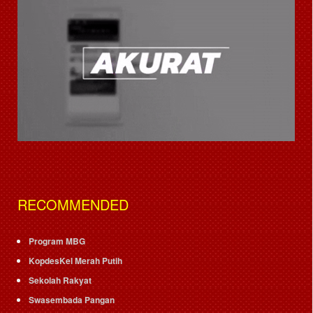
RECOMMENDED
Program MBG
KopdesKel Merah Putih
Sekolah Rakyat
Swasembada Pangan