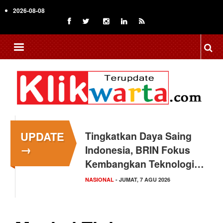
Skip
2026-08-08
to
main
content
UPDATE
Tingkatkan Daya Saing
→
Indonesia, BRIN Fokus
Kembangkan Teknologi…
NASIONAL
- JUMAT, 7 AGU 2026