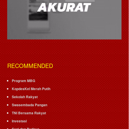
RECOMMENDED
Program MBG
KopdesKel Merah Putih
Sekolah Rakyat
Swasembada Pangan
TNI Bersama Rakyat
Investasi
Seni dan Budaya