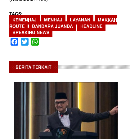
TAGS
KEMENHAJ
MENHAJ
LAYANAN
MAKKAH
ROUTE
BANDARA JUANDA
HEADLINE
BREAKING NEWS
Facebook
Twitter
WhatsApp
BERITA TERKAIT