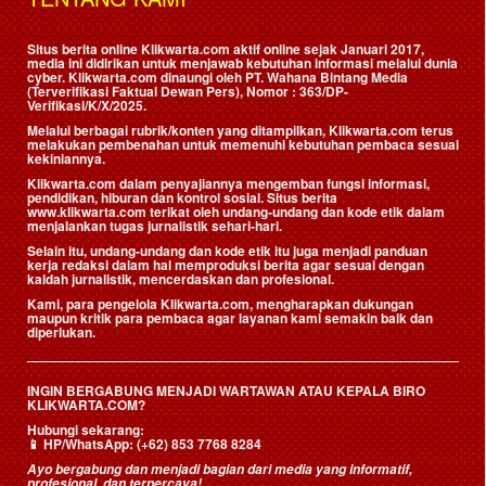
Situs berita online Klikwarta.com aktif online sejak Januari 2017,
media ini didirikan untuk menjawab kebutuhan informasi melalui dunia
cyber. Klikwarta.com dinaungi oleh
PT. Wahana Bintang Media
(Terverifikasi Faktual Dewan Pers)
, Nomor : 363/DP-
Verifikasi/K/X/2025.
Melalui berbagai rubrik/konten yang ditampilkan, Klikwarta.com terus
melakukan pembenahan untuk memenuhi kebutuhan pembaca sesuai
kekiniannya.
Klikwarta.com dalam penyajiannya mengemban fungsi informasi,
pendidikan, hiburan dan kontrol sosial. Situs berita
www.klikwarta.com terikat oleh undang-undang dan kode etik dalam
menjalankan tugas jurnalistik sehari-hari.
Selain itu, undang-undang dan kode etik itu juga menjadi panduan
kerja redaksi dalam hal memproduksi berita agar sesuai dengan
kaidah jurnalistik, mencerdaskan dan profesional.
Kami, para pengelola Klikwarta.com, mengharapkan dukungan
maupun kritik para pembaca agar layanan kami semakin baik dan
diperlukan.
INGIN BERGABUNG MENJADI WARTAWAN ATAU KEPALA BIRO
KLIKWARTA.COM?
Hubungi sekarang:
📱
HP/WhatsApp:
(+62) 853 7768 8284
Ayo bergabung dan menjadi bagian dari media yang informatif,
profesional, dan terpercaya!