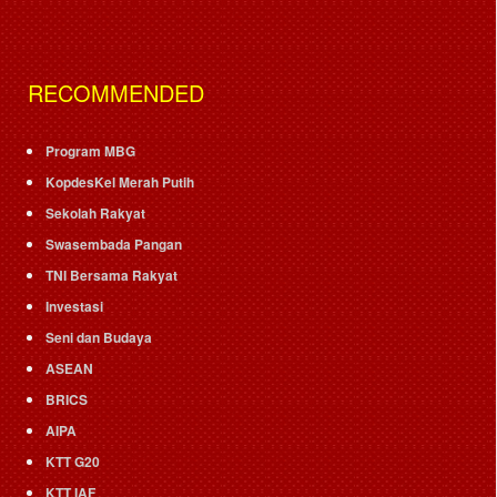
RECOMMENDED
Program MBG
KopdesKel Merah Putih
Sekolah Rakyat
Swasembada Pangan
TNI Bersama Rakyat
Investasi
Seni dan Budaya
ASEAN
BRICS
AIPA
KTT G20
KTT IAF