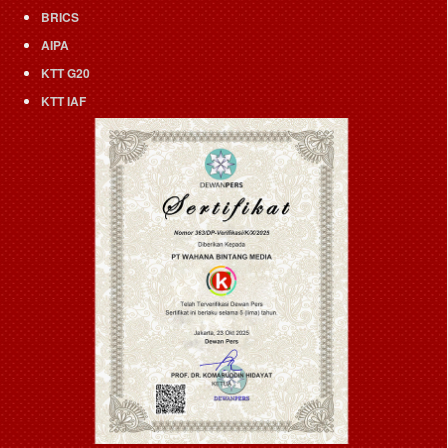
BRICS
AIPA
KTT G20
KTT IAF