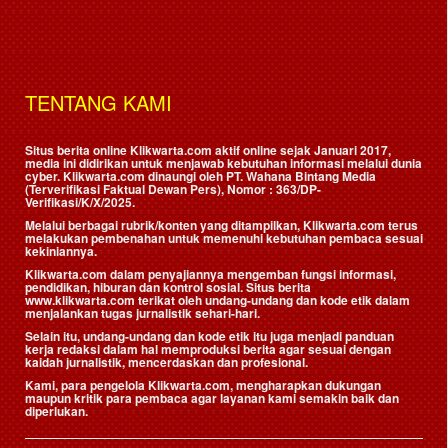
TENTANG KAMI
Situs berita online Klikwarta.com aktif online sejak Januari 2017,
media ini didirikan untuk menjawab kebutuhan informasi melalui dunia
cyber. Klikwarta.com dinaungi oleh
PT. Wahana Bintang Media
(Terverifikasi Faktual Dewan Pers)
, Nomor : 363/DP-
Verifikasi/K/X/2025.
Melalui berbagai rubrik/konten yang ditampilkan, Klikwarta.com terus
melakukan pembenahan untuk memenuhi kebutuhan pembaca sesuai
kekiniannya.
Klikwarta.com dalam penyajiannya mengemban fungsi informasi,
pendidikan, hiburan dan kontrol sosial. Situs berita
www.klikwarta.com terikat oleh undang-undang dan kode etik dalam
menjalankan tugas jurnalistik sehari-hari.
Selain itu, undang-undang dan kode etik itu juga menjadi panduan
kerja redaksi dalam hal memproduksi berita agar sesuai dengan
kaidah jurnalistik, mencerdaskan dan profesional.
Kami, para pengelola Klikwarta.com, mengharapkan dukungan
maupun kritik para pembaca agar layanan kami semakin baik dan
diperlukan.