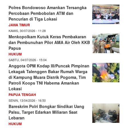
Polres Bondowoso Amankan Tersangka
Percobaan Pembobolan ATM dan
Pencurian di Tiga Lokasi
JAWA TIMUR
KAMIS, 30/07/2026 - 11:28
Menkopolkam Kutuk Keras Pembakaran
dan Pembunuhan Pilot AMA Air Oleh KKB
Papua
HUKUM
SABTU, 04/07/2026 - 15:04
Anggota OPM Kodap III/Puncak Pimpinan
Lekagak Talenggen Bakar Rumah Warga
di Kampung Muara Distrik Pogoma, Tim
Patroli Koops TNI Habema Amankan
Lokasi
PAPUA TENGAH
SENIN, 13/04/2026 - 16:50
Bareskrim Polri Bongkar Sindikat Uang
Palsu, Target Edarkan Miliaran Saat
Lebaran
HUKUM