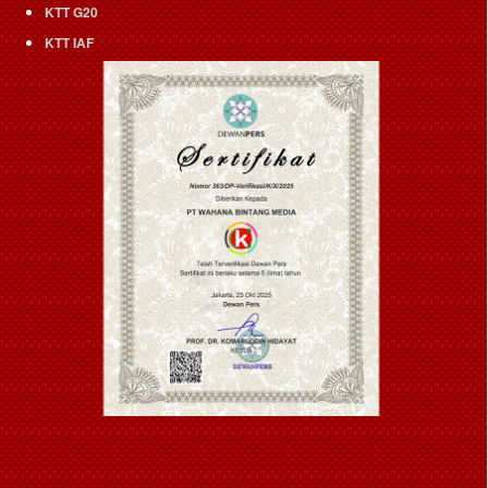
KTT G20
KTT IAF