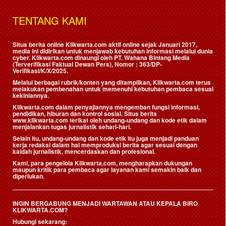
TENTANG KAMI
Situs berita online Klikwarta.com aktif online sejak Januari 2017,
media ini didirikan untuk menjawab kebutuhan informasi melalui dunia
cyber. Klikwarta.com dinaungi oleh
PT. Wahana Bintang Media
(Terverifikasi Faktual Dewan Pers)
, Nomor : 363/DP-
Verifikasi/K/X/2025.
Melalui berbagai rubrik/konten yang ditampilkan, Klikwarta.com terus
melakukan pembenahan untuk memenuhi kebutuhan pembaca sesuai
kekiniannya.
Klikwarta.com dalam penyajiannya mengemban fungsi informasi,
pendidikan, hiburan dan kontrol sosial. Situs berita
www.klikwarta.com terikat oleh undang-undang dan kode etik dalam
menjalankan tugas jurnalistik sehari-hari.
Selain itu, undang-undang dan kode etik itu juga menjadi panduan
kerja redaksi dalam hal memproduksi berita agar sesuai dengan
kaidah jurnalistik, mencerdaskan dan profesional.
Kami, para pengelola Klikwarta.com, mengharapkan dukungan
maupun kritik para pembaca agar layanan kami semakin baik dan
diperlukan.
INGIN BERGABUNG MENJADI WARTAWAN ATAU KEPALA BIRO
KLIKWARTA.COM?
Hubungi sekarang: