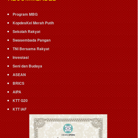
Program MBG
KopdesKel Merah Putih
Sekolah Rakyat
Swasembada Pangan
TNI Bersama Rakyat
Investasi
Seni dan Budaya
ASEAN
BRICS
AIPA
KTT G20
KTT IAF