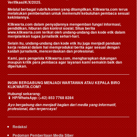
Verifikasi/K/X/2025.
Melalui berbagai rubrik/konten yang ditampilkan, Klikwarta.com terus
melakukan pembenahan untuk memenuhi kebutuhan pembaca sesuai
kekiniannya.
Klikwarta.com dalam penyajiannya mengemban fungsi informasi,
pendidikan, hiburan dan kontrol sosial. Situs berita
www.klikwarta.com terikat oleh undang-undang dan kode etik dalam
menjalankan tugas jurnalistik sehari-hari.
Selain itu, undang-undang dan kode etik itu juga menjadi panduan
kerja redaksi dalam hal memproduksi berita agar sesuai dengan
kaidah jurnalistik, mencerdaskan dan profesional.
Kami, para pengelola Klikwarta.com, mengharapkan dukungan
maupun kritik para pembaca agar layanan kami semakin baik dan
diperlukan.
INGIN BERGABUNG MENJADI WARTAWAN ATAU KEPALA BIRO
KLIKWARTA.COM?
Hubungi sekarang:
📱
HP/WhatsApp:
(+62) 853 7768 8284
Ayo bergabung dan menjadi bagian dari media yang informatif,
profesional, dan terpercaya!
Redaksi
Pedoman Pemberitaan Media Siber