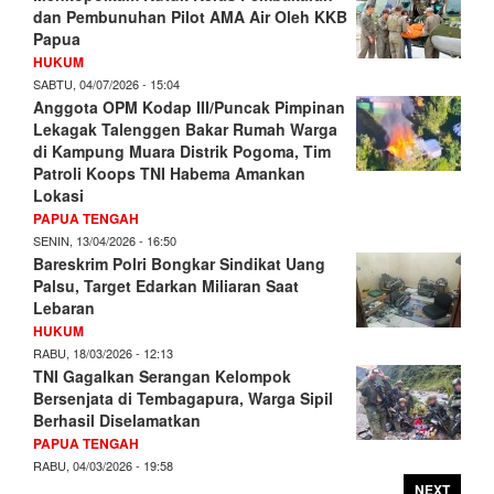
dan Pembunuhan Pilot AMA Air Oleh KKB
Papua
HUKUM
SABTU, 04/07/2026 - 15:04
Anggota OPM Kodap III/Puncak Pimpinan
Lekagak Talenggen Bakar Rumah Warga
di Kampung Muara Distrik Pogoma, Tim
Patroli Koops TNI Habema Amankan
Lokasi
PAPUA TENGAH
SENIN, 13/04/2026 - 16:50
Bareskrim Polri Bongkar Sindikat Uang
Palsu, Target Edarkan Miliaran Saat
Lebaran
HUKUM
RABU, 18/03/2026 - 12:13
TNI Gagalkan Serangan Kelompok
Bersenjata di Tembagapura, Warga Sipil
Berhasil Diselamatkan
PAPUA TENGAH
RABU, 04/03/2026 - 19:58
NEXT