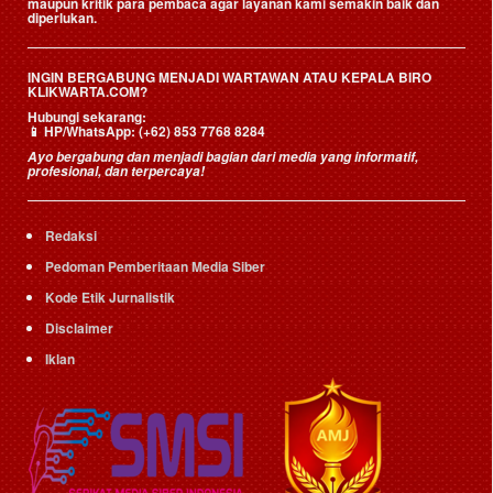
maupun kritik para pembaca agar layanan kami semakin baik dan
diperlukan.
INGIN BERGABUNG MENJADI WARTAWAN ATAU KEPALA BIRO
KLIKWARTA.COM?
Hubungi sekarang:
📱
HP/WhatsApp:
(+62) 853 7768 8284
Ayo bergabung dan menjadi bagian dari media yang informatif,
profesional, dan terpercaya!
Redaksi
Pedoman Pemberitaan Media Siber
Kode Etik Jurnalistik
Disclaimer
Iklan