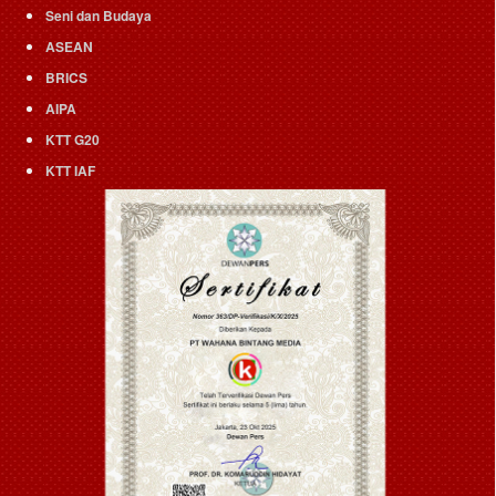
Seni dan Budaya
ASEAN
BRICS
AIPA
KTT G20
KTT IAF