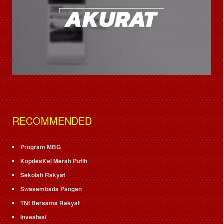
RECOMMENDED
Program MBG
KopdesKel Merah Putih
Sekolah Rakyat
Swasembada Pangan
TNI Bersama Rakyat
Investasi