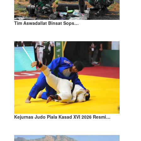
Tim Aswadallat Binsat Sops…
Kejurnas Judo Piala Kasad XVI 2026 Resmi…