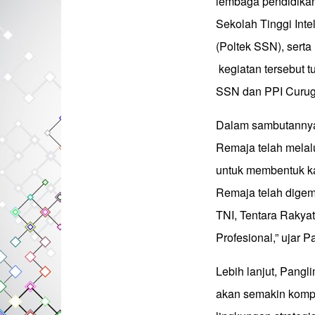
lembaga pendidikan 
Sekolah Tinggi Inte
(Poltek SSN), serta
kegiatan tersebut t
SSN dan PPI Curug
Dalam sambutannya
Remaja telah melal
untuk membentuk kara
Remaja telah digemb
TNI, Tentara Rakyat
Profesional,” ujar 
Lebih lanjut, Pang
akan semakin komp