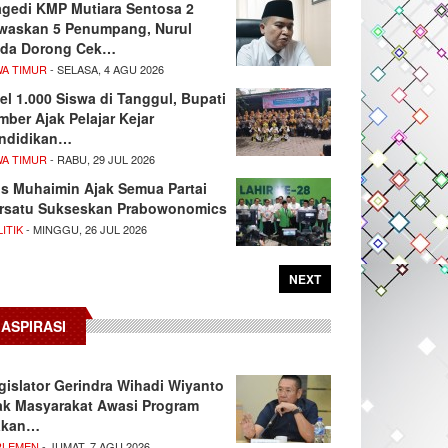
agedi KMP Mutiara Sentosa 2
waskan 5 Penumpang, Nurul
da Dorong Cek…
WA TIMUR
- SELASA, 4 AGU 2026
el 1.000 Siswa di Tanggul, Bupati
mber Ajak Pelajar Kejar
ndidikan…
WA TIMUR
- RABU, 29 JUL 2026
s Muhaimin Ajak Semua Partai
rsatu Sukseskan Prabowonomics
ITIK
- MINGGU, 26 JUL 2026
NEXT
ASPIRASI
gislator Gerindra Wihadi Wiyanto
ak Masyarakat Awasi Program
akan…
RLEMEN
- JUMAT, 7 AGU 2026