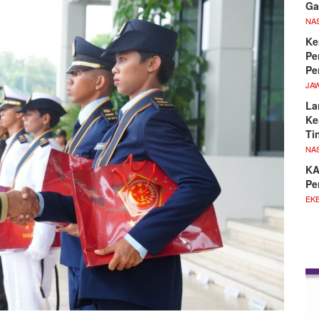
Ga
NA
Ke
Pe
Pe
JA
La
Ke
Ti
NA
KA
Pe
EKB