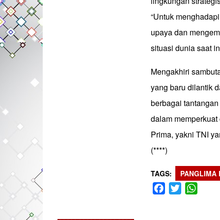
lingkungan strategi
“Untuk menghadapi 
upaya dan mengemb
situasi dunia saat in
Mengakhiri sambuta
yang baru dilantik
berbagai tantangan
dalam memperkuat 
Prima, yakni TNI yan
(****)
TAGS
PANGLIMA 
Facebook
Twitter
What