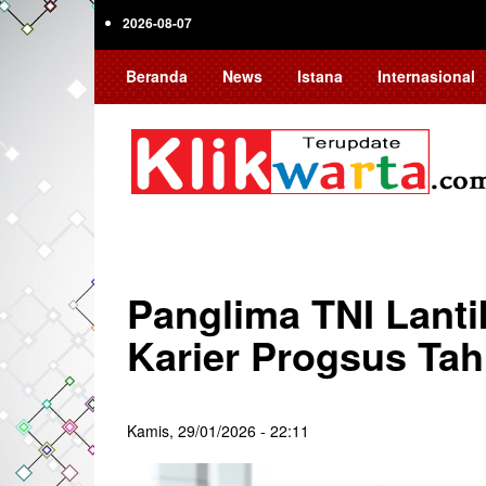
Skip
2026-08-07
to
main
Beranda
News
Istana
Internasional
content
Panglima TNI Lantik
Karier Progsus Ta
Kamis, 29/01/2026 - 22:11