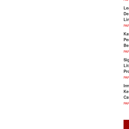
Le
De
Li
PA
Ka
Pe
Be
PA
Si
Li
Pr
PA
Ir
Ke
Ca
PA