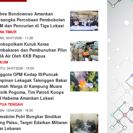
lres Bondowoso Amankan
rsangka Percobaan Pembobolan
M dan Pencurian di Tiga Lokasi
WA TIMUR
IS, 30/07/2026 - 11:28
nkopolkam Kutuk Keras
mbakaran dan Pembunuhan Pilot
A Air Oleh KKB Papua
KUM
TU, 04/07/2026 - 15:04
ggota OPM Kodap III/Puncak
mpinan Lekagak Talenggen Bakar
mah Warga di Kampung Muara
strik Pogoma, Tim Patroli Koops
I Habema Amankan Lokasi
PUA TENGAH
IN, 13/04/2026 - 16:50
reskrim Polri Bongkar Sindikat
ng Palsu, Target Edarkan Miliaran
at Lebaran