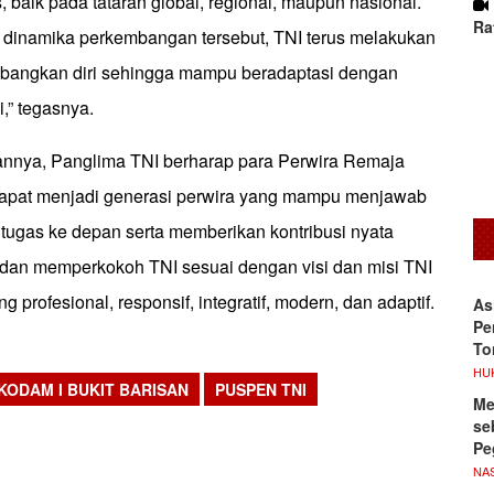
s, baik pada tataran global, regional, maupun nasional.
Ra
dinamika perkembangan tersebut, TNI terus melakukan
angkan diri sehingga mampu beradaptasi dengan
i,” tegasnya.
nnya, Panglima TNI berharap para Perwira Remaja
 dapat menjadi generasi perwira yang mampu menjawab
 tugas ke depan serta memberikan kontribusi nyata
dan memperkokoh TNI sesuai dengan visi dan misi TNI
g profesional, responsif, integratif, modern, dan adaptif.
As
Pe
To
HU
KODAM I BUKIT BARISAN
PUSPEN TNI
Me
sApp
se
Pe
NA