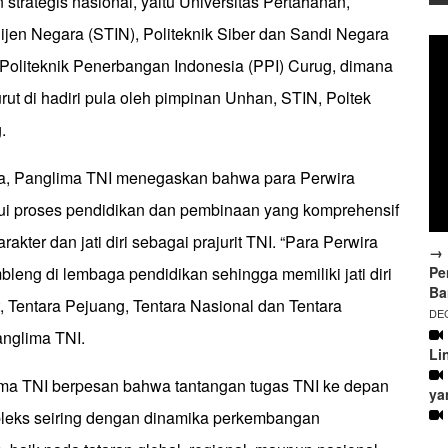
strategis nasional, yaitu Universitas Pertahanan,
lijen Negara (STIN), Politeknik Siber dan Sandi Negara
 Politeknik Penerbangan Indonesia (PPI) Curug, dimana
urut di hadiri pula oleh pimpinan Unhan, STIN, Poltek
.
, Panglima TNI menegaskan bahwa para Perwira
ui proses pendidikan dan pembinaan yang komprehensif
kter dan jati diri sebagai prajurit TNI. “Para Perwira
→ 
Pe
leng di lembaga pendidikan sehingga memiliki jati diri
Ba
, Tentara Pejuang, Tentara Nasional dan Tentara
DEC
Panglima TNI.
Li
lima TNI berpesan bahwa tantangan tugas TNI ke depan
ya
leks seiring dengan dinamika perkembangan