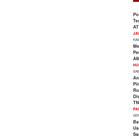
Po
Te
AT
JA
KAM
Me
Pe
AM
HU
SAB
An
Pi
Ru
Di
TN
PA
SEN
Ba
Ua
Sa