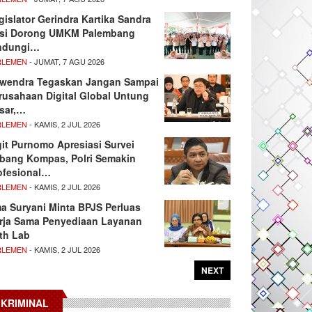
gislator Gerindra Kartika Sandra
si Dorong UMKM Palembang
ndungi…
RLEMEN
- JUMAT, 7 AGU 2026
wendra Tegaskan Jangan Sampai
rusahaan Digital Global Untung
sar,…
RLEMEN
- KAMIS, 2 JUL 2026
git Purnomo Apresiasi Survei
tbang Kompas, Polri Semakin
ofesional…
RLEMEN
- KAMIS, 2 JUL 2026
ma Suryani Minta BPJS Perluas
rja Sama Penyediaan Layanan
th Lab
RLEMEN
- KAMIS, 2 JUL 2026
NEXT
KRIMINAL