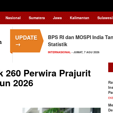
Nasional
Sumatera
Jawa
Kalimantan
Sulawesi
UPDATE
BPS RI dan MOSPI India Ta
→
Statistik
INTERNASIONAL
- JUMAT, 7 AGU 2026
 260 Perwira Prajurit
hun 2026
Ra
In
Pa
EKB
Me
De