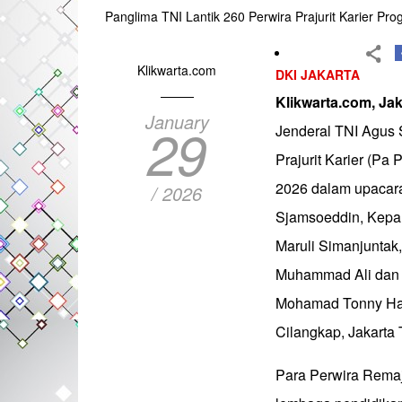
Panglima TNI Lantik 260 Perwira Prajurit Karier Pr
Klikwarta.com
DKI JAKARTA
Klikwarta.com, Jak
January
29
Jenderal TNI Agus 
Prajurit Karier (P
2026 dalam upacara
/ 2026
Sjamsoeddin, Kepal
Maruli Simanjuntak
Muhammad Ali dan 
Mohamad Tonny Har
Cilangkap, Jakarta 
Para Perwira Remaj