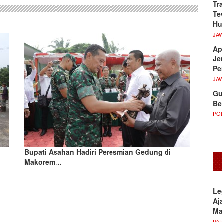
Tr
Te
Hu
JA
Ap
Je
Pe
JA
Gu
Be
POL
Bupati Asahan Hadiri Peresmian Gedung di
Makorem…
Le
Aj
M
PA