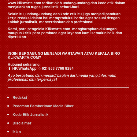
www.klikwarta.com terikat oleh undang-undang dan kode etik dalam
menjalankan tugas jurnalistik sehari-hari.
Selain itu, undang-undang dan kode etik itu juga menjadi panduan
kerja redaksi dalam hal memproduksi berita agar sesuai dengan
kaidah jurnalistik, mencerdaskan dan profesional.
Kami, para pengelola Klikwarta.com, mengharapkan dukungan
maupun kritik para pembaca agar layanan kami semakin baik dan
diperlukan.
INGIN BERGABUNG MENJADI WARTAWAN ATAU KEPALA BIRO
KLIKWARTA.COM?
Hubungi sekarang:
📱
HP/WhatsApp:
(+62) 853 7768 8284
Ayo bergabung dan menjadi bagian dari media yang informatif,
profesional, dan terpercaya!
Redaksi
Pedoman Pemberitaan Media Siber
Kode Etik Jurnalistik
Disclaimer
Iklan