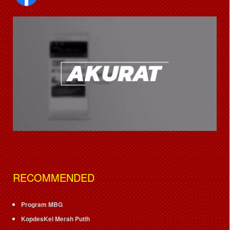
RECOMMENDED
Program MBG
KopdesKel Merah Putih