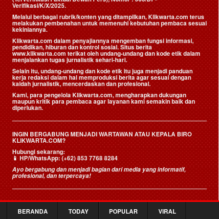
Verifikasi/K/X/2025.
Melalui berbagai rubrik/konten yang ditampilkan, Klikwarta.com terus
melakukan pembenahan untuk memenuhi kebutuhan pembaca sesuai
kekiniannya.
Klikwarta.com dalam penyajiannya mengemban fungsi informasi,
pendidikan, hiburan dan kontrol sosial. Situs berita
www.klikwarta.com terikat oleh undang-undang dan kode etik dalam
menjalankan tugas jurnalistik sehari-hari.
Selain itu, undang-undang dan kode etik itu juga menjadi panduan
kerja redaksi dalam hal memproduksi berita agar sesuai dengan
kaidah jurnalistik, mencerdaskan dan profesional.
Kami, para pengelola Klikwarta.com, mengharapkan dukungan
maupun kritik para pembaca agar layanan kami semakin baik dan
diperlukan.
INGIN BERGABUNG MENJADI WARTAWAN ATAU KEPALA BIRO
KLIKWARTA.COM?
Hubungi sekarang:
📱
HP/WhatsApp:
(+62) 853 7768 8284
Ayo bergabung dan menjadi bagian dari media yang informatif,
profesional, dan terpercaya!
Redaksi
BERANDA
TODAY
POPULAR
VIRAL
Pedoman Pemberitaan Media Siber