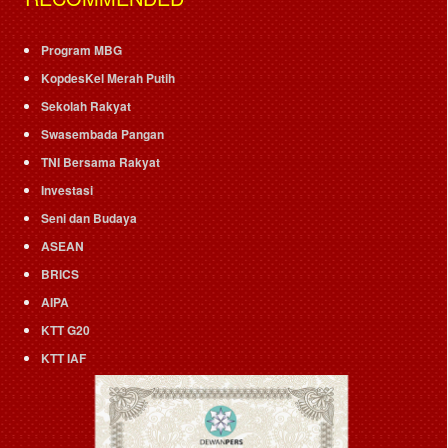
Program MBG
KopdesKel Merah Putih
Sekolah Rakyat
Swasembada Pangan
TNI Bersama Rakyat
Investasi
Seni dan Budaya
ASEAN
BRICS
AIPA
KTT G20
KTT IAF