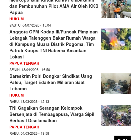
dan Pembunuhan Pilot AMA Air Oleh KKB
Papua
HUKUM
SABTU, 04/07/2026 - 15:04
Anggota OPM Kodap III/Puncak Pimpinan
Lekagak Talenggen Bakar Rumah Warga
di Kampung Muara Distrik Pogoma, Tim
Patroli Koops TNI Habema Amankan
Lokasi
PAPUA TENGAH
SENIN, 13/04/2026 - 16:50
Bareskrim Polri Bongkar Sindikat Uang
Palsu, Target Edarkan Miliaran Saat
Lebaran
HUKUM
RABU, 18/03/2026 - 12:13
TNI Gagalkan Serangan Kelompok
Bersenjata di Tembagapura, Warga Sipil
Berhasil Diselamatkan
PAPUA TENGAH
RABU, 04/03/2026 - 19:58
NEXT