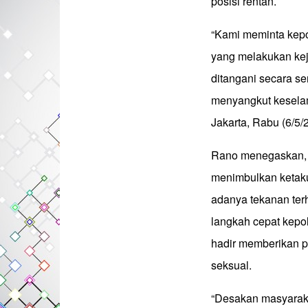
posisi rentan.
“Kami meminta kep
yang melakukan keja
ditangani secara s
menyangkut kesela
Jakarta, Rabu (6/5/
Rano menegaskan, p
menimbulkan ketaku
adanya tekanan ter
langkah cepat kepo
hadir memberikan p
seksual.
“Desakan masyaraka