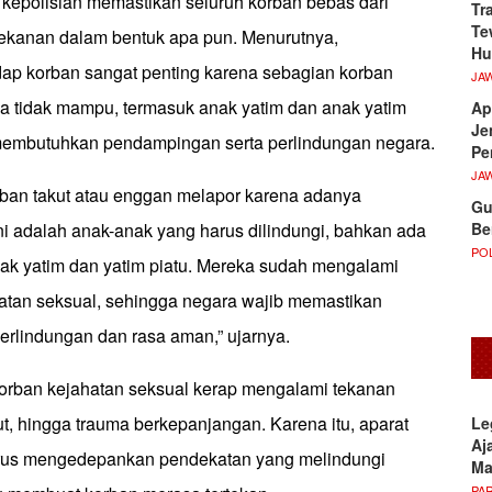
kepolisian memastikan seluruh korban bebas dari
Tr
Te
tekanan dalam bentuk apa pun. Menurutnya,
Hu
dap korban sangat penting karena sebagian korban
JA
ga tidak mampu, termasuk anak yatim dan anak yatim
Ap
Je
membutuhkan pendampingan serta perlindungan negara.
Pe
JA
ban takut atau enggan melapor karena adanya
Gu
Be
ini adalah anak-anak yang harus dilindungi, bahkan ada
POL
k yatim dan yatim piatu. Mereka sudah mengalami
hatan seksual, sehingga negara wajib memastikan
rlindungan dan rasa aman,” ujarnya.
rban kejahatan seksual kerap mengalami tekanan
kut, hingga trauma berkepanjangan. Karena itu, aparat
Le
Aj
us mengedepankan pendekatan yang melindungi
M
PA