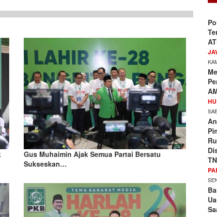
Po
Te
AT
JA
KAM
Me
Pe
AM
HU
SAB
An
Pi
Ru
Di
k
Gus Muhaimin Ajak Semua Partai Bersatu
TN
Sukseskan…
PA
SEN
Ba
Ua
Sa