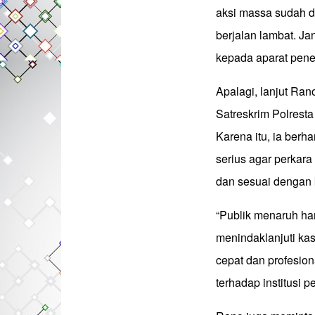
aksi massa sudah d
berjalan lambat. J
kepada aparat pene
Apalagi, lanjut Ran
Satreskrim Polresta
Karena itu, ia berh
serius agar perkara 
dan sesuai dengan 
“Publik menaruh ha
menindaklanjuti ka
cepat dan profesio
terhadap institusi 