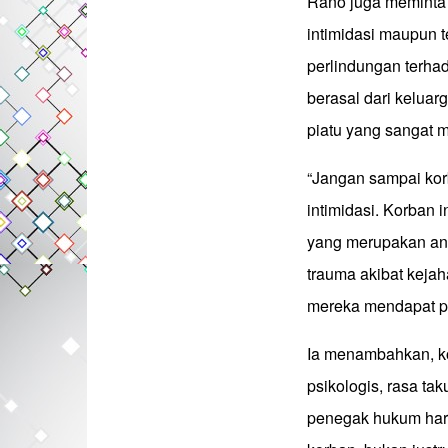
Rano juga meminta 
intimidasi maupun 
perlindungan terha
berasal dari keluar
piatu yang sangat 
“Jangan sampai kor
intimidasi. Korban 
yang merupakan ana
trauma akibat keja
mereka mendapat pe
Ia menambahkan, ko
psikologis, rasa ta
penegak hukum har