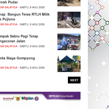
rnah Pudar
DIM SALATIGA
- SABTU, 8 AGU 2026
hap Bangun Teras RTLH Milik
k Pujiono
DIM SALATIGA
- SABTU, 8 AGU 2026
mpak Sabtu Pagi Tetap
ngecoran Jalan
DIM SALATIGA
- SABTU, 8 AGU 2026
rda Siaga Gompyong
DIM SALATIGA
- SABTU, 8 AGU 2026
NEXT