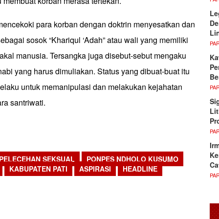
ru membuat korban merasa tertekan.
Le
De
mencekoki para korban dengan doktrin menyesatkan dan
Li
ebagai sosok “Khariqul ‘Adah” atau wali yang memiliki
PA
akal manusia. Tersangka juga disebut-sebut mengaku
Ka
Pe
abi yang harus dimuliakan. Status yang dibuat-buat itu
Be
elaku untuk memanipulasi dan melakukan kejahatan
PA
Si
ra santriwati.
Li
Pr
PA
Ir
Ke
PELECEHAN SEKSUAL
PONPES NDHOLO KUSUMO
Ca
KABUPATEN PATI
ASPIRASI
HEADLINE
PA
sApp