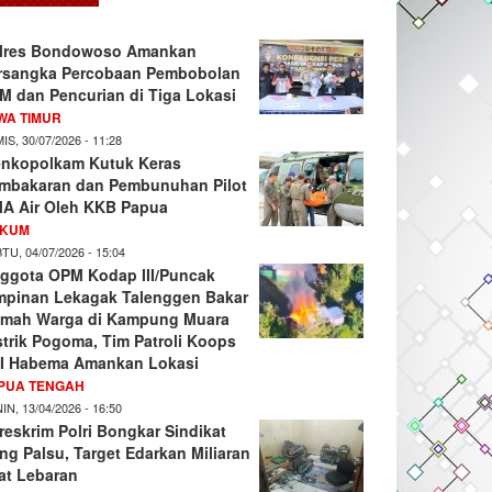
lres Bondowoso Amankan
rsangka Percobaan Pembobolan
M dan Pencurian di Tiga Lokasi
WA TIMUR
IS, 30/07/2026 - 11:28
nkopolkam Kutuk Keras
mbakaran dan Pembunuhan Pilot
A Air Oleh KKB Papua
KUM
TU, 04/07/2026 - 15:04
ggota OPM Kodap III/Puncak
mpinan Lekagak Talenggen Bakar
mah Warga di Kampung Muara
strik Pogoma, Tim Patroli Koops
I Habema Amankan Lokasi
PUA TENGAH
IN, 13/04/2026 - 16:50
reskrim Polri Bongkar Sindikat
ng Palsu, Target Edarkan Miliaran
at Lebaran