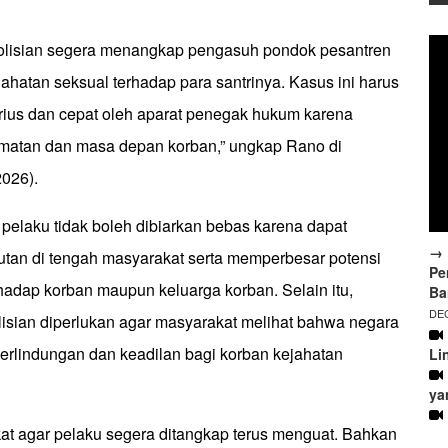
olisian segera menangkap pengasuh pondok pesantren
hatan seksual terhadap para santrinya. Kasus ini harus
erius dan cepat oleh aparat penegak hukum karena
matan dan masa depan korban,” ungkap Rano di
2026).
elaku tidak boleh dibiarkan bebas karena dapat
→ 
tan di tengah masyarakat serta memperbesar potensi
Pe
hadap korban maupun keluarga korban. Selain itu,
Ba
DEC
lisian diperlukan agar masyarakat melihat bahwa negara
erlindungan dan keadilan bagi korban kejahatan
Li
ya
t agar pelaku segera ditangkap terus menguat. Bahkan