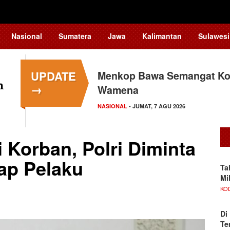
Nasional
Sumatera
Jawa
Kalimantan
Sulawesi
UPDATE
Menkop Bawa Semangat Kop
Tingkatkan Daya Saing In
→
Wamena
Teknologi…
NASIONAL
NASIONAL
- JUMAT, 7 AGU 2026
- JUMAT, 7 AGU 2026
 Korban, Polri Diminta
ap Pelaku
Ta
Mi
KO
Di
Te