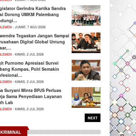
gislator Gerindra Kartika Sandra
si Dorong UMKM Palembang
ndungi…
RLEMEN
- JUMAT, 7 AGU 2026
wendra Tegaskan Jangan Sampai
rusahaan Digital Global Untung
sar,…
RLEMEN
- KAMIS, 2 JUL 2026
git Purnomo Apresiasi Survei
tbang Kompas, Polri Semakin
ofesional…
RLEMEN
- KAMIS, 2 JUL 2026
ma Suryani Minta BPJS Perluas
rja Sama Penyediaan Layanan
th Lab
RLEMEN
- KAMIS, 2 JUL 2026
NEXT
KRIMINAL