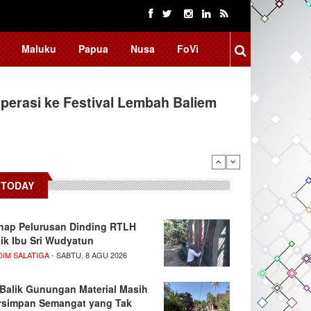
Maluku
Papua
Nusa
FoVi
erasi ke Festival Lembah Baliem
donesia, BRIN Fokus Kembangkan
TODAY
hap Pelurusan Dinding RTLH
lik Ibu Sri Wudyatun
DIM SALATIGA
- SABTU, 8 AGU 2026
 Balik Gunungan Material Masih
rsimpan Semangat yang Tak