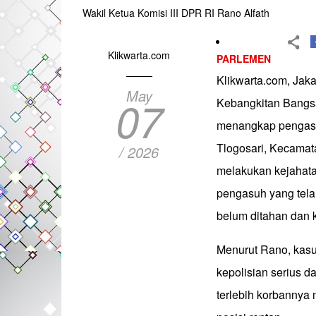
Wakil Ketua Komisi III DPR RI Rano Alfath
Klikwarta.com
PARLEMEN
Klikwarta.com, Jakar
May
07
Kebangkitan Bangsa
menangkap pengas
Tlogosari, Kecamat
/ 2026
melakukan kejahatan
pengasuh yang telah
belum ditahan dan 
Menurut Rano, kasu
kepolisian serius 
terlebih korbannya