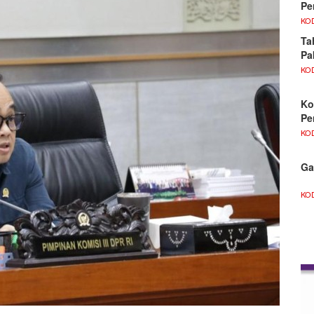
Pe
KO
Ta
Pa
KO
Ko
Pe
KO
Ga
KO