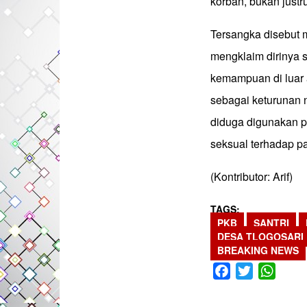
korban, bukan just
Tersangka disebut 
mengklaim dirinya s
kemampuan di luar 
sebagai keturunan n
diduga digunakan p
seksual terhadap pa
(Kontributor: Arif)
TAGS
PKB
SANTRI
DESA TLOGOSARI
BREAKING NEWS
Facebook
Twitter
What