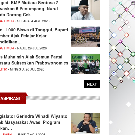
agedi KMP Mutiara Sentosa 2
waskan 5 Penumpang, Nurul
da Dorong Cek…
WA TIMUR
- SELASA, 4 AGU 2026
el 1.000 Siswa di Tanggul, Bupati
mber Ajak Pelajar Kejar
ndidikan…
WA TIMUR
- RABU, 29 JUL 2026
s Muhaimin Ajak Semua Partai
rsatu Sukseskan Prabowonomics
ITIK
- MINGGU, 26 JUL 2026
NEXT
ASPIRASI
gislator Gerindra Wihadi Wiyanto
ak Masyarakat Awasi Program
akan…
RLEMEN
- JUMAT, 7 AGU 2026