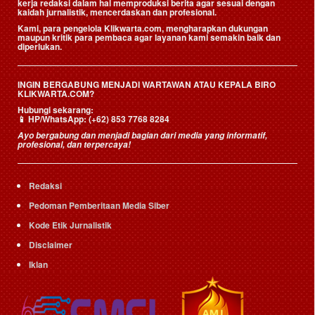
kerja redaksi dalam hal memproduksi berita agar sesuai dengan
kaidah jurnalistik, mencerdaskan dan profesional.
Kami, para pengelola Klikwarta.com, mengharapkan dukungan
maupun kritik para pembaca agar layanan kami semakin baik dan
diperlukan.
INGIN BERGABUNG MENJADI WARTAWAN ATAU KEPALA BIRO
KLIKWARTA.COM?
Hubungi sekarang:
📱
HP/WhatsApp:
(+62) 853 7768 8284
Ayo bergabung dan menjadi bagian dari media yang informatif,
profesional, dan terpercaya!
Redaksi
Pedoman Pemberitaan Media Siber
Kode Etik Jurnalistik
Disclaimer
Iklan