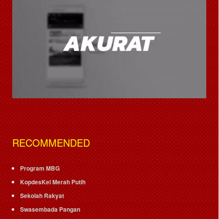
RECOMMENDED
Program MBG
KopdesKel Merah Putih
Sekolah Rakyat
Swasembada Pangan