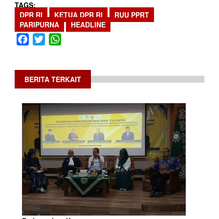
TAGS
DPR RI
KETUA DPR RI
RUU PPRT
PARIPURNA
HEADLINE
Facebook
Twitter
WhatsApp
BERITA TERKAIT