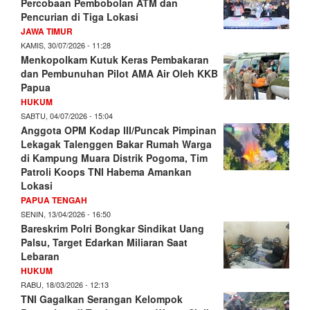
Percobaan Pembobolan ATM dan
Pencurian di Tiga Lokasi
JAWA TIMUR
KAMIS, 30/07/2026 - 11:28
Menkopolkam Kutuk Keras Pembakaran
dan Pembunuhan Pilot AMA Air Oleh KKB
Papua
HUKUM
SABTU, 04/07/2026 - 15:04
Anggota OPM Kodap III/Puncak Pimpinan
Lekagak Talenggen Bakar Rumah Warga
di Kampung Muara Distrik Pogoma, Tim
Patroli Koops TNI Habema Amankan
Lokasi
PAPUA TENGAH
SENIN, 13/04/2026 - 16:50
Bareskrim Polri Bongkar Sindikat Uang
Palsu, Target Edarkan Miliaran Saat
Lebaran
HUKUM
RABU, 18/03/2026 - 12:13
TNI Gagalkan Serangan Kelompok