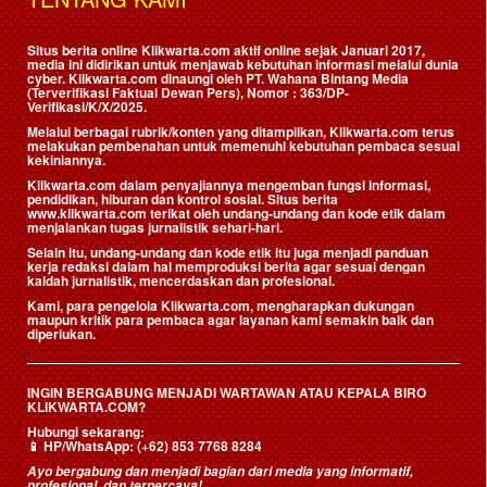
Situs berita online Klikwarta.com aktif online sejak Januari 2017,
media ini didirikan untuk menjawab kebutuhan informasi melalui dunia
cyber. Klikwarta.com dinaungi oleh
PT. Wahana Bintang Media
(Terverifikasi Faktual Dewan Pers)
, Nomor : 363/DP-
Verifikasi/K/X/2025.
Melalui berbagai rubrik/konten yang ditampilkan, Klikwarta.com terus
melakukan pembenahan untuk memenuhi kebutuhan pembaca sesuai
kekiniannya.
Klikwarta.com dalam penyajiannya mengemban fungsi informasi,
pendidikan, hiburan dan kontrol sosial. Situs berita
www.klikwarta.com terikat oleh undang-undang dan kode etik dalam
menjalankan tugas jurnalistik sehari-hari.
Selain itu, undang-undang dan kode etik itu juga menjadi panduan
kerja redaksi dalam hal memproduksi berita agar sesuai dengan
kaidah jurnalistik, mencerdaskan dan profesional.
Kami, para pengelola Klikwarta.com, mengharapkan dukungan
maupun kritik para pembaca agar layanan kami semakin baik dan
diperlukan.
INGIN BERGABUNG MENJADI WARTAWAN ATAU KEPALA BIRO
KLIKWARTA.COM?
Hubungi sekarang:
📱
HP/WhatsApp:
(+62) 853 7768 8284
Ayo bergabung dan menjadi bagian dari media yang informatif,
profesional, dan terpercaya!