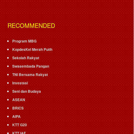
RECOMMENDED
Program MBG
KopdesKel Merah Putih
Sekolah Rakyat
Swasembada Pangan
TNI Bersama Rakyat
Investasi
Seni dan Budaya
ASEAN
BRICS
AIPA
KTT G20
KTT IAF