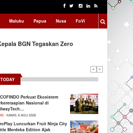
Maluku
Papua
Nusa
FoVi
ssar Raih Prestasi Akademik
TODAY
COFINDO Perkuat Ekosistem
rkeretaapian Nasional di
ilwayTech…
IS
- KAMIS, 6 AGU 2026
roPlay Luncurkan Fruit Ninja City
ttle Merdeka Edition Ajak