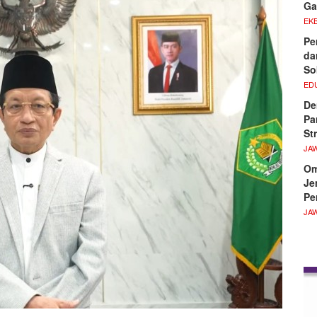
G
EKB
Pe
da
So
ED
De
Pa
St
JA
Om
Je
Pe
JA