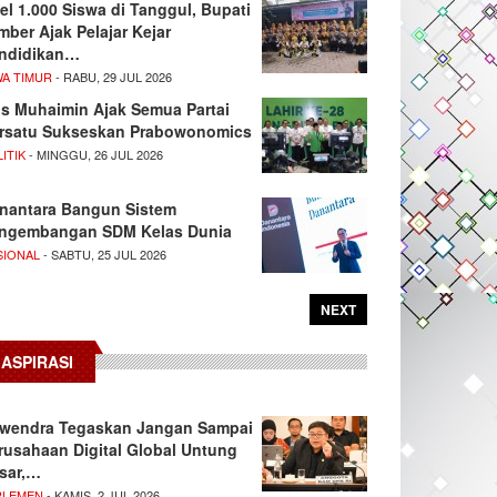
el 1.000 Siswa di Tanggul, Bupati
mber Ajak Pelajar Kejar
ndidikan…
WA TIMUR
- RABU, 29 JUL 2026
s Muhaimin Ajak Semua Partai
rsatu Sukseskan Prabowonomics
ITIK
- MINGGU, 26 JUL 2026
nantara Bangun Sistem
ngembangan SDM Kelas Dunia
SIONAL
- SABTU, 25 JUL 2026
NEXT
ASPIRASI
wendra Tegaskan Jangan Sampai
rusahaan Digital Global Untung
sar,…
RLEMEN
- KAMIS, 2 JUL 2026