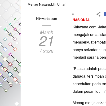
Menag Nasaruddin Umar
Klikwarta.com
NASIONAL
Klikwarta.com, Jak
March
21
mengajak umat Isla
memperkuat empati
hanya sekadar ritua
/ 2026
menjadi sarana pem
“Puasa adalah pros
dahaga, tersimpan 
kepedulian pada m
dalam pesan Idulfit
Menag menjelaskan