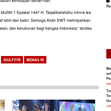
dalam kehidupan sehari-hari.
Ra
Idulfitri 1 Syawal 1447 H. Taqabbalallahu minna wa
f lahir dan batin. Semoga Allah SWT melimpahkan
ian, dan kerukunan bagi bangsa Indonesia,” tandas
IDULFITRI
MENAG RI
sApp
Me
se
Pe
NA
Tr
Te
Hu
JA