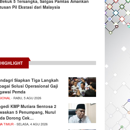
Bekuk 5 Tersangka, Satgas Pamtas Amankan
tusan Pil Ekstasi dari Malaysia
HIGHLIGHT
ndagri Siapkan Tiga Langkah
bagai Solusi Operasional Gaji
gawai Pemda
SIONAL
- RABU, 5 AGU 2026
agedi KMP Mutiara Sentosa 2
waskan 5 Penumpang, Nurul
da Dorong Cek…
WA TIMUR
- SELASA, 4 AGU 2026