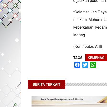
dijadikan pedoman 
“Selamat Hari Raya 
minkum. Mohon maa
keberkahan, kedama
Menag.
(Kontributor: Arif)
TAGS
KEMENAG
Facebook
Twitter
What
BERITA TERKAIT