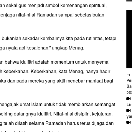
n sekaligus menjadi simbol kemenangan spiritual,
njaga nilai-nilai Ramadan sampai sebelas bulan
bukanlah sekadar kembalinya kita pada rutinitas, tetapi
ga nyala api kesalehan,” ungkap Menag.
an bahwa Idulfitri adalah momentum untuk menyemai
h keberkahan. Keberkahan, kata Menag, hanya hadir
→ 
Pe
buka dan pada mereka yang aktif menebar manfaat bagi
Ba
DEC
mengajak umat Islam untuk tidak membiarkan semangat
Li
ing datangnya Idulfitri. Nilai-nilai disiplin, kejujuran,
ya
g telah dilatih selama Ramadan harus terus dijaga dan