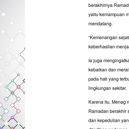
berakhirnya Ramada
yaitu kemampuan me
mendatang.
“Kemenangan sejati 
keberhasilan menja
Ia juga mengingatk
kebaikan dan merai
pada hati yang ter
lingkungan sekitar.
Karena itu, Menag 
Ramadan berakhir seir
dan kepedulian yan