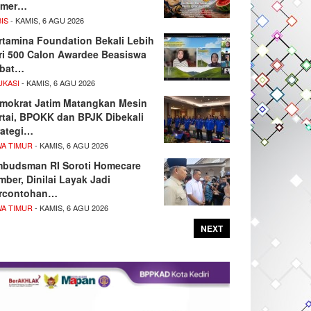
amer…
IS
- KAMIS, 6 AGU 2026
rtamina Foundation Bekali Lebih
ri 500 Calon Awardee Beasiswa
bat…
UKASI
- KAMIS, 6 AGU 2026
mokrat Jatim Matangkan Mesin
rtai, BPOKK dan BPJK Dibekali
rategi…
WA TIMUR
- KAMIS, 6 AGU 2026
budsman RI Soroti Homecare
mber, Dinilai Layak Jadi
rcontohan…
WA TIMUR
- KAMIS, 6 AGU 2026
NEXT