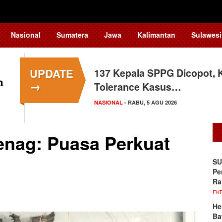
Nasional
Sumatera
Jawa
Kalimantan
Sulawesi
UPDATE
Siswa Sekolah Rakyat Maka
→
Tingkat Nasional
SULAWESI SELATAN
- SELASA, 4 AGU 2026
Menag: Puasa Perkuat
SU
Pe
Ra
EKB
He
Ba