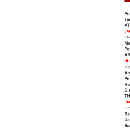
Po
Te
AT
JA
KAM
Me
Pe
AM
HU
SAB
An
Pi
Ru
Di
TN
PA
SEN
Ba
Ua
Sa