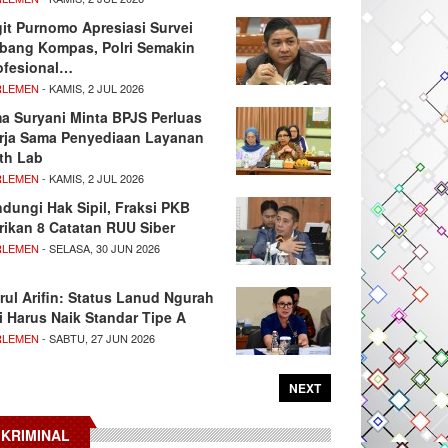
git Purnomo Apresiasi Survei
tbang Kompas, Polri Semakin
ofesional…
RLEMEN
- KAMIS, 2 JUL 2026
ma Suryani Minta BPJS Perluas
rja Sama Penyediaan Layanan
th Lab
RLEMEN
- KAMIS, 2 JUL 2026
ndungi Hak Sipil, Fraksi PKB
rikan 8 Catatan RUU Siber
RLEMEN
- SELASA, 30 JUN 2026
rul Arifin: Status Lanud Ngurah
i Harus Naik Standar Tipe A
RLEMEN
- SABTU, 27 JUN 2026
NEXT
KRIMINAL