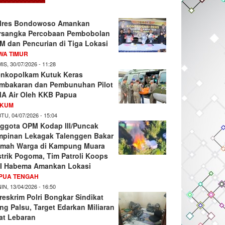
lres Bondowoso Amankan
rsangka Percobaan Pembobolan
M dan Pencurian di Tiga Lokasi
WA TIMUR
IS, 30/07/2026 - 11:28
nkopolkam Kutuk Keras
mbakaran dan Pembunuhan Pilot
A Air Oleh KKB Papua
KUM
TU, 04/07/2026 - 15:04
ggota OPM Kodap III/Puncak
mpinan Lekagak Talenggen Bakar
mah Warga di Kampung Muara
strik Pogoma, Tim Patroli Koops
I Habema Amankan Lokasi
PUA TENGAH
IN, 13/04/2026 - 16:50
reskrim Polri Bongkar Sindikat
ng Palsu, Target Edarkan Miliaran
at Lebaran