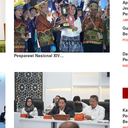
Ap
Je
Pe
JA
Gu
Be
POL
Da
Pesparawi Nasional XIV…
Pe
NA
Ka
Pe
Be
PA