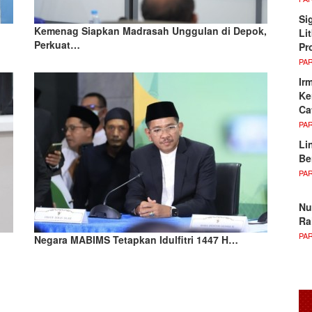
Si
Kemenag Siapkan Madrasah Unggulan di Depok,
Li
Perkuat…
Pr
PA
Ir
Ke
Ca
PA
Li
Be
PA
Nu
Ra
PA
Negara MABIMS Tetapkan Idulfitri 1447 H…