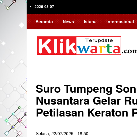
Skip
2026-08-07
to
main
Beranda
News
Istana
Internasional
content
Suro Tumpeng Song
Nusantara Gelar R
Petilasan Keraton 
Selasa, 22/07/2025 - 18:50