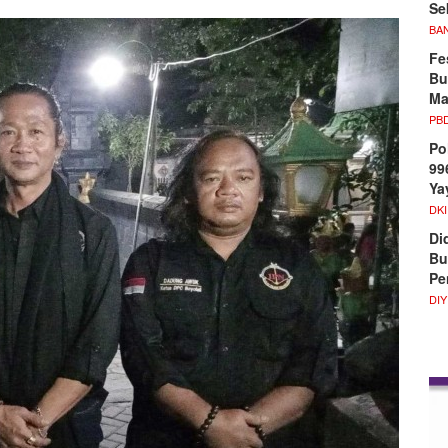
Se
BA
Fe
Bu
Ma
PB
Po
99
Ya
DKI
Di
Bu
Pe
DIY