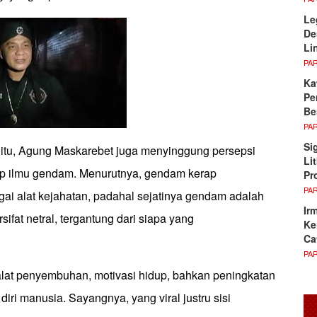
Le
De
Li
PA
Ka
Pe
Be
PA
Si
itu, Agung Maskarebet juga menyinggung persepsi
Li
ap ilmu gendam. Menurutnya, gendam kerap
Pr
PA
gai alat kejahatan, padahal sejatinya gendam adalah
Ir
sifat netral, tergantung dari siapa yang
Ke
Ca
PA
alat penyembuhan, motivasi hidup, bahkan peningkatan
 diri manusia. Sayangnya, yang viral justru sisi