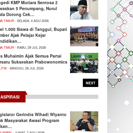
agedi KMP Mutiara Sentosa 2
waskan 5 Penumpang, Nurul
da Dorong Cek…
WA TIMUR
- SELASA, 4 AGU 2026
el 1.000 Siswa di Tanggul, Bupati
mber Ajak Pelajar Kejar
ndidikan…
WA TIMUR
- RABU, 29 JUL 2026
s Muhaimin Ajak Semua Partai
rsatu Sukseskan Prabowonomics
ITIK
- MINGGU, 26 JUL 2026
NEXT
ASPIRASI
gislator Gerindra Wihadi Wiyanto
ak Masyarakat Awasi Program
akan…
RLEMEN
- JUMAT, 7 AGU 2026