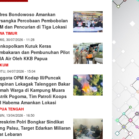
lres Bondowoso Amankan
rsangka Percobaan Pembobolan
M dan Pencurian di Tiga Lokasi
WA TIMUR
IS, 30/07/2026 - 11:28
nkopolkam Kutuk Keras
mbakaran dan Pembunuhan Pilot
A Air Oleh KKB Papua
KUM
TU, 04/07/2026 - 15:04
ggota OPM Kodap III/Puncak
mpinan Lekagak Talenggen Bakar
mah Warga di Kampung Muara
strik Pogoma, Tim Patroli Koops
I Habema Amankan Lokasi
PUA TENGAH
IN, 13/04/2026 - 16:50
reskrim Polri Bongkar Sindikat
ng Palsu, Target Edarkan Miliaran
at Lebaran