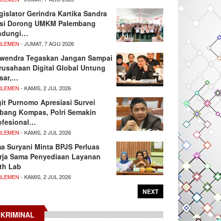
gislator Gerindra Kartika Sandra
si Dorong UMKM Palembang
ndungi…
RLEMEN
- JUMAT, 7 AGU 2026
wendra Tegaskan Jangan Sampai
rusahaan Digital Global Untung
sar,…
RLEMEN
- KAMIS, 2 JUL 2026
git Purnomo Apresiasi Survei
tbang Kompas, Polri Semakin
ofesional…
RLEMEN
- KAMIS, 2 JUL 2026
ma Suryani Minta BPJS Perluas
rja Sama Penyediaan Layanan
th Lab
RLEMEN
- KAMIS, 2 JUL 2026
NEXT
KRIMINAL