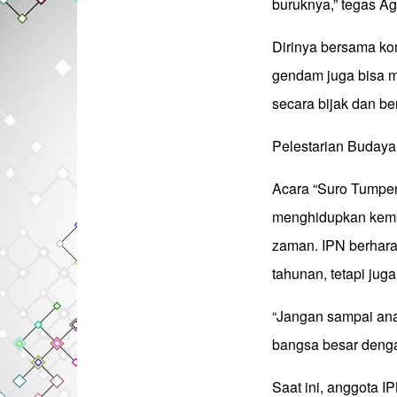
buruknya,” tegas A
Dirinya bersama k
gendam juga bisa me
secara bijak dan b
Pelestarian Buday
Acara “Suro Tumpen
menghidupkan kemba
zaman. IPN berhara
tahunan, tetapi ju
“Jangan sampai anak
bangsa besar denga
Saat ini, anggota I