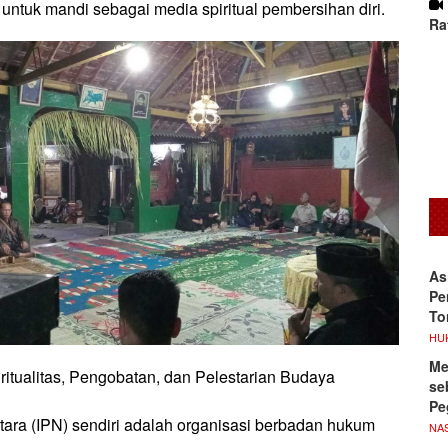
untuk mandi sebagai media spiritual pembersihan diri.
Ra
As
Pe
To
HU
Me
ritualitas, Pengobatan, dan Pelestarian Budaya
se
Pe
tara (IPN) sendiri adalah organisasi berbadan hukum
NA