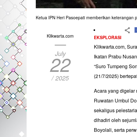
Ketua IPN Heri Pasoepati memberikan keterangan pe
Klikwarta.com
EKSPLORASI
Klikwarta.com, Sur
July
22
Ikatan Prabu Nusant
“Suro Tumpeng Song
(21/7/2025) bertep
/ 2025
Acara yang digelar
Ruwatan Umbul Dong
sekaligus pelestaria
dihadiri oleh sejuml
Boyolali, serta perw