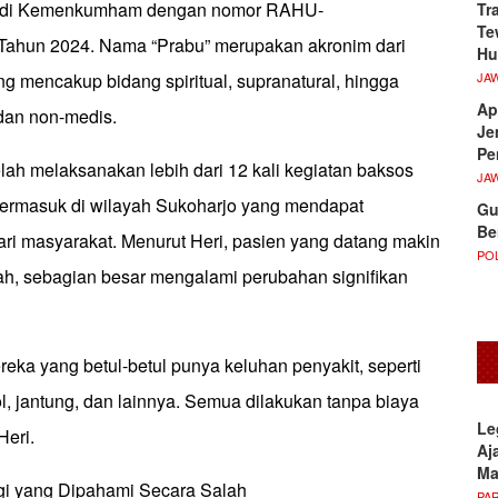
tar di Kemenkumham dengan nomor RAHU-
Tr
Te
Tahun 2024. Nama “Prabu” merupakan akronim dari
Hu
JA
ng mencakup bidang spiritual, supranatural, hingga
Ap
dan non-medis.
Je
Pe
telah melaksanakan lebih dari 12 kali kegiatan baksos
JA
 termasuk di wilayah Sukoharjo yang mendapat
Gu
Be
ari masyarakat. Menurut Heri, pasien yang datang makin
POL
ah, sebagian besar mengalami perubahan signifikan
eka yang betul-betul punya keluhan penyakit, seperti
ol, jantung, dan lainnya. Semua dilakukan tanpa biaya
Le
Heri.
Aj
M
gi yang Dipahami Secara Salah
PA