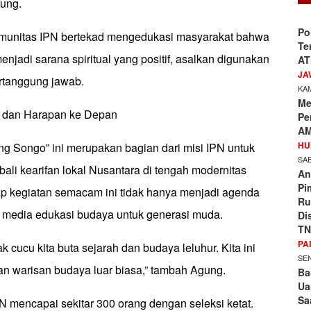
gung.
Po
omunitas IPN bertekad mengedukasi masyarakat bahwa
Te
njadi sarana spiritual yang positif, asalkan digunakan
AT
JA
ertanggung jawab.
KAM
Me
a dan Harapan ke Depan
Pe
AM
HU
g Songo” ini merupakan bagian dari misi IPN untuk
SAB
li kearifan lokal Nusantara di tengah modernitas
An
Pi
p kegiatan semacam ini tidak hanya menjadi agenda
Ru
ga media edukasi budaya untuk generasi muda.
Di
TN
PA
 cucu kita buta sejarah dan budaya leluhur. Kita ini
SEN
n warisan budaya luar biasa,” tambah Agung.
Ba
Ua
Sa
PN mencapai sekitar 300 orang dengan seleksi ketat.