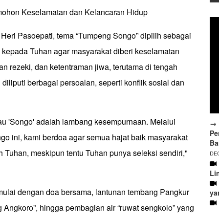
ohon Keselamatan dan Kelancaran Hidup
 Heri Pasoepati, tema “Tumpeng Songo” dipilih sebagai
kepada Tuhan agar masyarakat diberi keselamatan
ran rezeki, dan ketentraman jiwa, terutama di tengah
diliputi berbagai persoalan, seperti konflik sosial dan
au 'Songo' adalah lambang kesempurnaan. Melalui
→ 
Pe
go ini, kami berdoa agar semua hajat baik masyarakat
Ba
h Tuhan, meskipun tentu Tuhan punya seleksi sendiri,"
DEC
Li
imulai dengan doa bersama, lantunan tembang Pangkur
ya
g Angkoro”, hingga pembagian air “ruwat sengkolo” yang