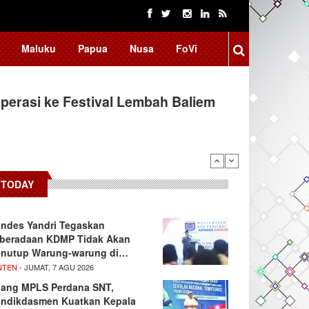
Maluku
Papua
Nusa
FoVi
erasi ke Festival Lembah Baliem
TODAY
ndes Yandri Tegaskan
beradaan KDMP Tidak Akan
nutup Warung-warung di…
NTEN
- JUMAT, 7 AGU 2026
lang MPLS Perdana SNT,
ndikdasmen Kuatkan Kepala