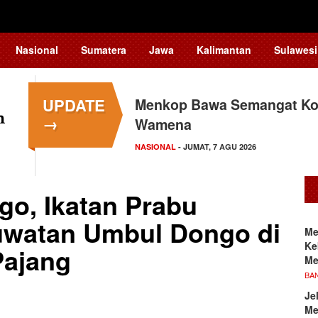
Nasional
Sumatera
Jawa
Kalimantan
Sulawesi
UPDATE
Menkop Bawa Semangat Kop
→
Wamena
NASIONAL
- JUMAT, 7 AGU 2026
o, Ikatan Prabu
uwatan Umbul Dongo di
Me
Ke
Pajang
Me
BA
Je
Me