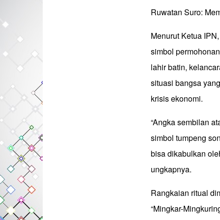
Ruwatan Suro: Mem
Menurut Ketua IPN,
simbol permohonan 
lahir batin, kelanca
situasi bangsa yang 
krisis ekonomi.
“Angka sembilan at
simbol tumpeng son
bisa dikabulkan ole
ungkapnya.
Rangkaian ritual d
“Mingkar-Mingkurin