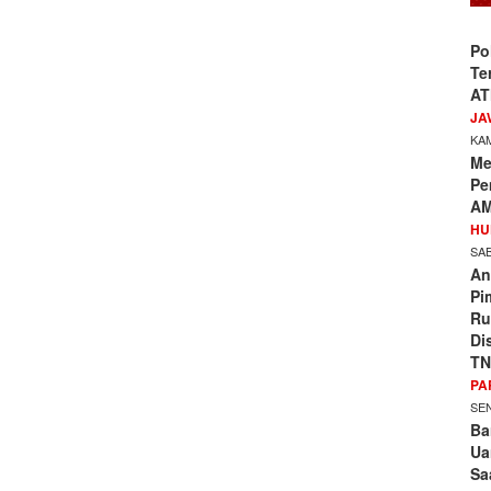
Po
Te
AT
JA
KAM
Me
Pe
AM
HU
SAB
An
Pi
Ru
Di
TN
PA
SEN
Ba
Ua
Sa