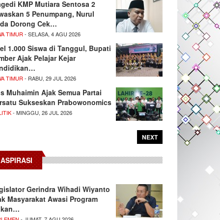
agedi KMP Mutiara Sentosa 2
waskan 5 Penumpang, Nurul
da Dorong Cek…
WA TIMUR
- SELASA, 4 AGU 2026
el 1.000 Siswa di Tanggul, Bupati
mber Ajak Pelajar Kejar
ndidikan…
WA TIMUR
- RABU, 29 JUL 2026
s Muhaimin Ajak Semua Partai
rsatu Sukseskan Prabowonomics
ITIK
- MINGGU, 26 JUL 2026
NEXT
ASPIRASI
gislator Gerindra Wihadi Wiyanto
ak Masyarakat Awasi Program
akan…
RLEMEN
- JUMAT, 7 AGU 2026