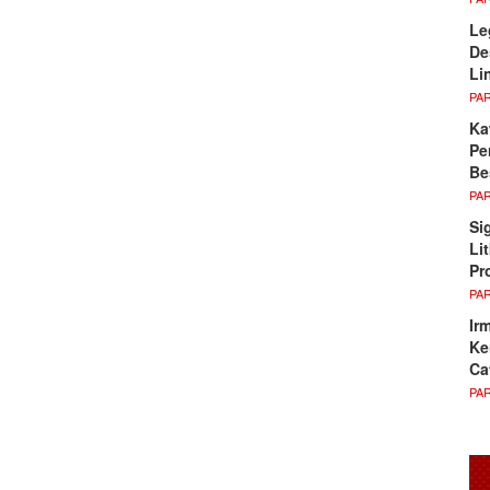
Le
De
Li
PA
Ka
Pe
Be
PA
Si
Li
Pr
PA
Ir
Ke
Ca
PA