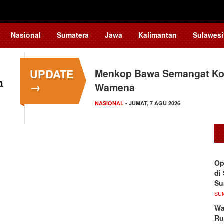
Nasional
Sumatera
Jawa
Kalimantan
Sulawesi
UPDATE
Menkop Bawa Semangat Kop
→
Wamena
NASIONAL
- JUMAT, 7 AGU 2026
Op
di
S
SU
Wa
Ru