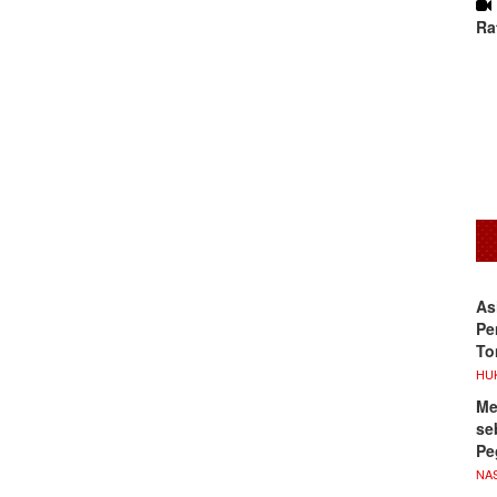
Ra
As
Pe
To
HU
Me
se
Pe
NA