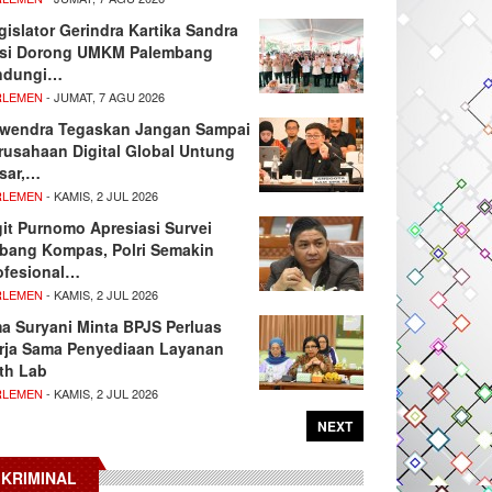
gislator Gerindra Kartika Sandra
si Dorong UMKM Palembang
ndungi…
RLEMEN
- JUMAT, 7 AGU 2026
wendra Tegaskan Jangan Sampai
rusahaan Digital Global Untung
sar,…
RLEMEN
- KAMIS, 2 JUL 2026
git Purnomo Apresiasi Survei
tbang Kompas, Polri Semakin
ofesional…
RLEMEN
- KAMIS, 2 JUL 2026
ma Suryani Minta BPJS Perluas
rja Sama Penyediaan Layanan
th Lab
RLEMEN
- KAMIS, 2 JUL 2026
NEXT
KRIMINAL