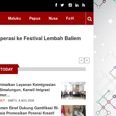
Maluku
Papua
Nusa
FoVi
erasi ke Festival Lembah Baliem
TODAY
timalkan Layanan Keimigrasian
 Simalungun, Kanwil Imigrasi
umut…
MUT
- SABTU, 8 AGU 2026
men Ekraf Dukung Gamifikasi RI-
sia Promosikan Potensi Kreatif