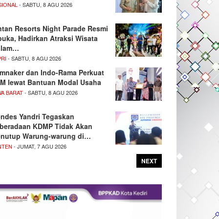
SIONAL
- SABTU, 8 AGU 2026
ntan Resorts Night Parade Resmi
buka, Hadirkan Atraksi Wisata
alam…
PRI
- SABTU, 8 AGU 2026
mnaker dan Indo-Rama Perkuat
M lewat Bantuan Modal Usaha
WA BARAT
- SABTU, 8 AGU 2026
ndes Yandri Tegaskan
beradaan KDMP Tidak Akan
nutup Warung-warung di…
NTEN
- JUMAT, 7 AGU 2026
NEXT