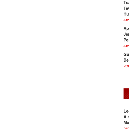
Tr
Te
Hu
JA
Ap
Je
Pe
JA
Gu
Be
POL
Le
Aj
M
PA