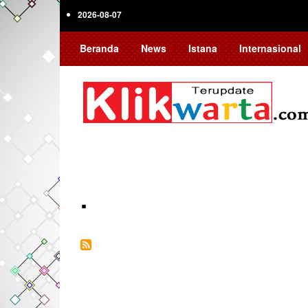
Skip
2026-08-07
to
main
Beranda
News
Istana
Internasional
content
.