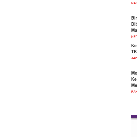
NA
Bi
Di
M
KE
Ke
TK
JA
Me
Ke
Me
BA