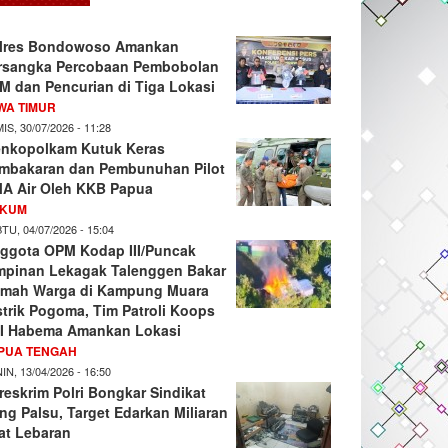
lres Bondowoso Amankan
rsangka Percobaan Pembobolan
M dan Pencurian di Tiga Lokasi
WA TIMUR
IS, 30/07/2026 - 11:28
nkopolkam Kutuk Keras
mbakaran dan Pembunuhan Pilot
A Air Oleh KKB Papua
KUM
TU, 04/07/2026 - 15:04
ggota OPM Kodap III/Puncak
mpinan Lekagak Talenggen Bakar
mah Warga di Kampung Muara
strik Pogoma, Tim Patroli Koops
I Habema Amankan Lokasi
PUA TENGAH
IN, 13/04/2026 - 16:50
reskrim Polri Bongkar Sindikat
ng Palsu, Target Edarkan Miliaran
at Lebaran