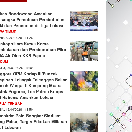
lres Bondowoso Amankan
rsangka Percobaan Pembobolan
M dan Pencurian di Tiga Lokasi
WA TIMUR
IS, 30/07/2026 - 11:28
nkopolkam Kutuk Keras
mbakaran dan Pembunuhan Pilot
A Air Oleh KKB Papua
KUM
TU, 04/07/2026 - 15:04
ggota OPM Kodap III/Puncak
mpinan Lekagak Talenggen Bakar
mah Warga di Kampung Muara
strik Pogoma, Tim Patroli Koops
I Habema Amankan Lokasi
PUA TENGAH
IN, 13/04/2026 - 16:50
reskrim Polri Bongkar Sindikat
ng Palsu, Target Edarkan Miliaran
at Lebaran