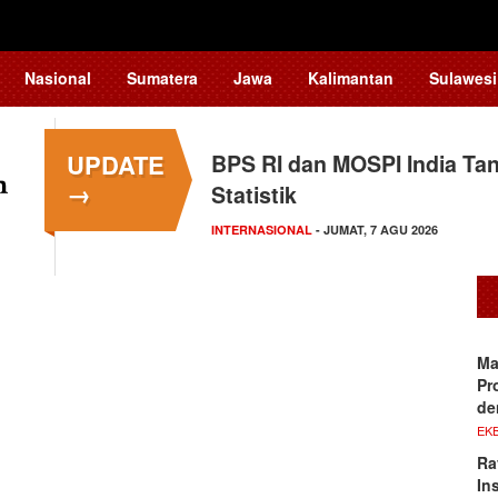
Nasional
Sumatera
Jawa
Kalimantan
Sulawesi
UPDATE
BPS RI dan MOSPI India Ta
→
Statistik
INTERNASIONAL
- JUMAT, 7 AGU 2026
Ma
Pr
de
EKB
Ra
In