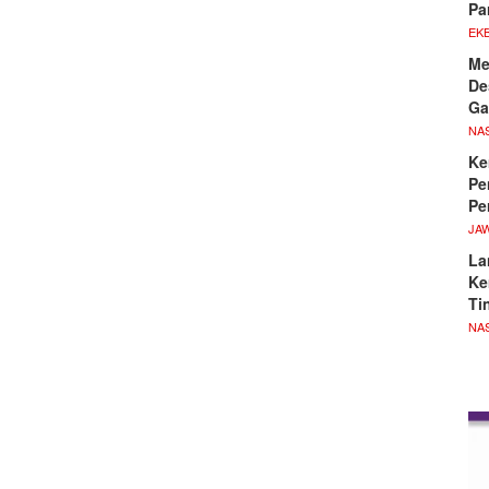
Pa
EKB
Me
De
Ga
NA
Ke
Pe
Pe
JA
La
Ke
Ti
NA