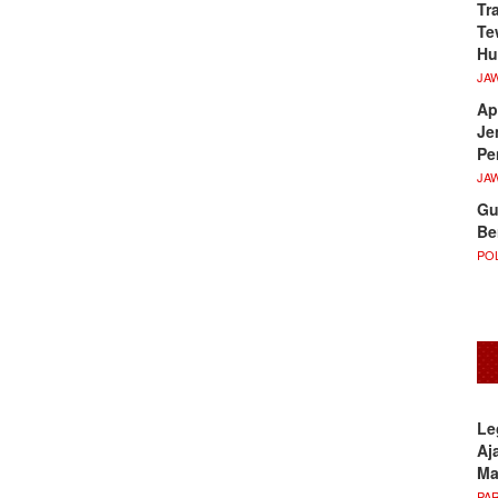
Tr
Te
Hu
JA
Ap
Je
Pe
JA
Gu
Be
POL
Le
Aj
M
PA