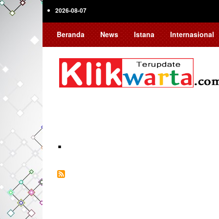
Skip
2026-08-07
to
main
Beranda
News
Istana
Internasional
content
.