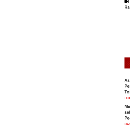
Ra
As
Pe
To
HU
Me
se
Pe
NA