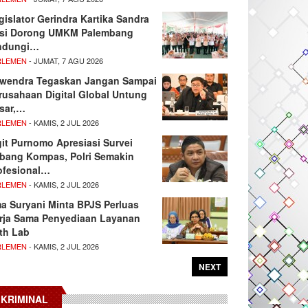
gislator Gerindra Kartika Sandra
si Dorong UMKM Palembang
ndungi…
RLEMEN
- JUMAT, 7 AGU 2026
wendra Tegaskan Jangan Sampai
rusahaan Digital Global Untung
sar,…
RLEMEN
- KAMIS, 2 JUL 2026
git Purnomo Apresiasi Survei
tbang Kompas, Polri Semakin
ofesional…
RLEMEN
- KAMIS, 2 JUL 2026
ma Suryani Minta BPJS Perluas
rja Sama Penyediaan Layanan
th Lab
RLEMEN
- KAMIS, 2 JUL 2026
NEXT
KRIMINAL