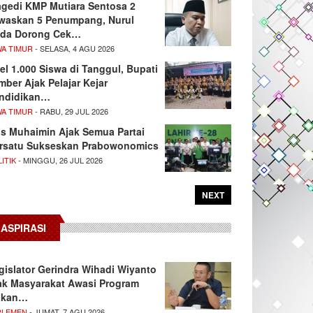
agedi KMP Mutiara Sentosa 2
waskan 5 Penumpang, Nurul
da Dorong Cek…
WA TIMUR
- SELASA, 4 AGU 2026
el 1.000 Siswa di Tanggul, Bupati
mber Ajak Pelajar Kejar
ndidikan…
WA TIMUR
- RABU, 29 JUL 2026
s Muhaimin Ajak Semua Partai
rsatu Sukseskan Prabowonomics
ITIK
- MINGGU, 26 JUL 2026
NEXT
ASPIRASI
gislator Gerindra Wihadi Wiyanto
ak Masyarakat Awasi Program
akan…
RLEMEN
- JUMAT, 7 AGU 2026