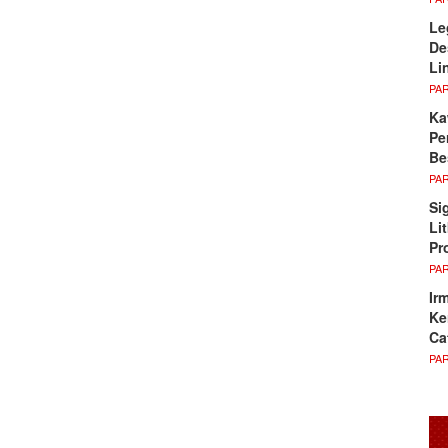
Le
De
Li
PA
Ka
Pe
Be
PA
Si
Li
Pr
PA
Ir
Ke
Ca
PA