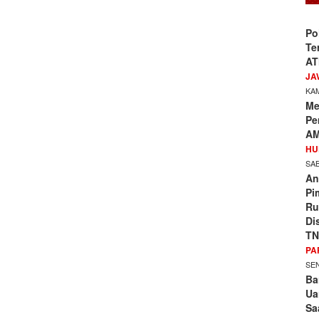
Po
Te
AT
JA
KAM
Me
Pe
AM
HU
SAB
An
Pi
Ru
Di
TN
PA
SEN
Ba
Ua
Sa