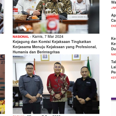
Wa
JA
Ap
Ca
EKB
- Kamis, 7 Mar 2024
NASIONAL
Ke
Kejagung dan Komisi Kejaksaan Tingkatkan
Ke
Kerjasama Menuju Kejaksaan yang Profesional,
Du
Humanis dan Berintegritas
NA
Ta
La
Pe
KE