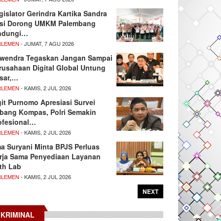
gislator Gerindra Kartika Sandra
si Dorong UMKM Palembang
ndungi…
RLEMEN
- JUMAT, 7 AGU 2026
wendra Tegaskan Jangan Sampai
rusahaan Digital Global Untung
sar,…
RLEMEN
- KAMIS, 2 JUL 2026
git Purnomo Apresiasi Survei
tbang Kompas, Polri Semakin
ofesional…
RLEMEN
- KAMIS, 2 JUL 2026
ma Suryani Minta BPJS Perluas
rja Sama Penyediaan Layanan
th Lab
RLEMEN
- KAMIS, 2 JUL 2026
NEXT
KRIMINAL