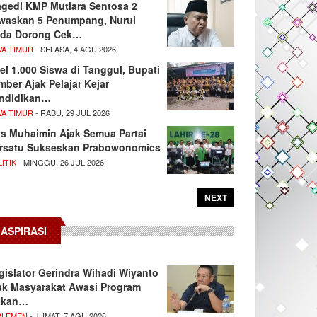
agedi KMP Mutiara Sentosa 2
waskan 5 Penumpang, Nurul
da Dorong Cek…
WA TIMUR
- SELASA, 4 AGU 2026
el 1.000 Siswa di Tanggul, Bupati
mber Ajak Pelajar Kejar
ndidikan…
WA TIMUR
- RABU, 29 JUL 2026
s Muhaimin Ajak Semua Partai
rsatu Sukseskan Prabowonomics
ITIK
- MINGGU, 26 JUL 2026
NEXT
ASPIRASI
gislator Gerindra Wihadi Wiyanto
ak Masyarakat Awasi Program
akan…
RLEMEN
- JUMAT, 7 AGU 2026