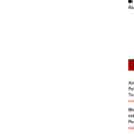
Ra
As
Pe
To
HU
Me
se
Pe
NA