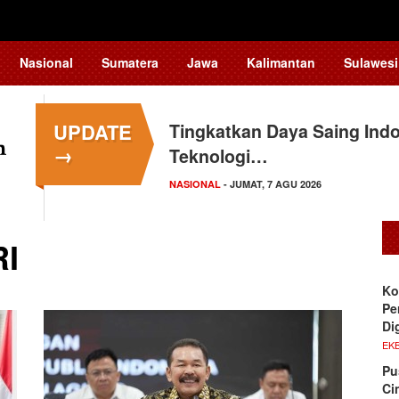
Nasional
Sumatera
Jawa
Kalimantan
Sulawesi
UPDATE
Tingkatkan Daya Saing In
→
Teknologi…
NASIONAL
- JUMAT, 7 AGU 2026
RI
Ko
Pe
Di
EKB
Pu
Ci