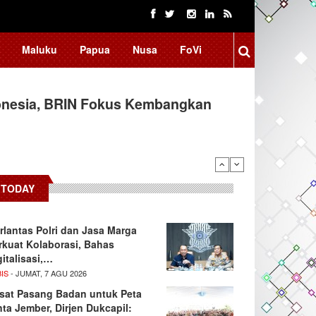
Maluku
Papua
Nusa
FoVi
donesia, BRIN Fokus Kembangkan
TODAY
rlantas Polri dan Jasa Marga
rkuat Kolaborasi, Bahas
gitalisasi,…
IS
- JUMAT, 7 AGU 2026
sat Pasang Badan untuk Peta
nta Jember, Dirjen Dukcapil: