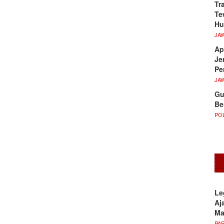
Tr
Te
Hu
JA
Ap
Je
Pe
JA
Gu
Be
POL
Le
Aj
M
PA