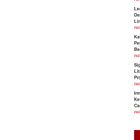
Le
De
Li
PA
Ka
Pe
Be
PA
Si
Li
Pr
PA
Ir
Ke
Ca
PA