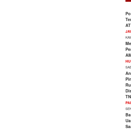
Po
Te
AT
JA
KAM
Me
Pe
AM
HU
SAB
An
Pi
Ru
Di
TN
PA
SEN
Ba
Ua
Sa