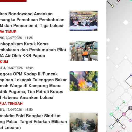
lres Bondowoso Amankan
rsangka Percobaan Pembobolan
M dan Pencurian di Tiga Lokasi
WA TIMUR
IS, 30/07/2026 - 11:28
nkopolkam Kutuk Keras
mbakaran dan Pembunuhan Pilot
A Air Oleh KKB Papua
KUM
TU, 04/07/2026 - 15:04
ggota OPM Kodap III/Puncak
mpinan Lekagak Talenggen Bakar
mah Warga di Kampung Muara
strik Pogoma, Tim Patroli Koops
I Habema Amankan Lokasi
PUA TENGAH
IN, 13/04/2026 - 16:50
reskrim Polri Bongkar Sindikat
ng Palsu, Target Edarkan Miliaran
at Lebaran