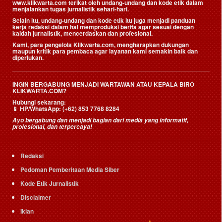
www.klikwarta.com terikat oleh undang-undang dan kode etik dalam
menjalankan tugas jurnalistik sehari-hari.
Selain itu, undang-undang dan kode etik itu juga menjadi panduan
kerja redaksi dalam hal memproduksi berita agar sesuai dengan
kaidah jurnalistik, mencerdaskan dan profesional.
Kami, para pengelola Klikwarta.com, mengharapkan dukungan
maupun kritik para pembaca agar layanan kami semakin baik dan
diperlukan.
INGIN BERGABUNG MENJADI WARTAWAN ATAU KEPALA BIRO
KLIKWARTA.COM?
Hubungi sekarang:
📱
HP/WhatsApp:
(+62) 853 7768 8284
Ayo bergabung dan menjadi bagian dari media yang informatif,
profesional, dan terpercaya!
Redaksi
Pedoman Pemberitaan Media Siber
Kode Etik Jurnalistik
Disclaimer
Iklan