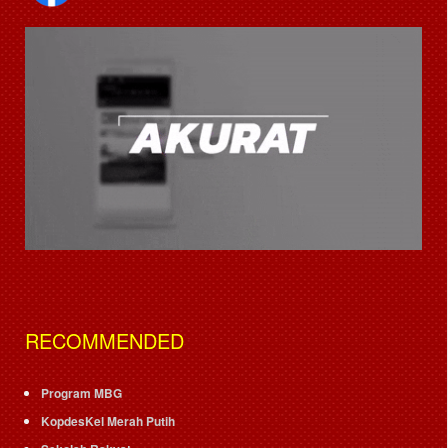
RECOMMENDED
Program MBG
KopdesKel Merah Putih