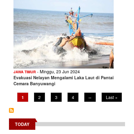
- Minggu, 23 Jun 2024
JAWA TIMUR
Evakuasi Nelayan Mengalami Laka Laut di Pantai
Cemara Banyuwangi
Pagination
Current
1
Page
2
Page
3
Page
4
Next
››
Last
Last »
page
page
page
TODAY