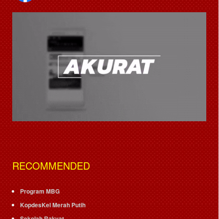
RECOMMENDED
Program MBG
KopdesKel Merah Putih
Sekolah Rakyat