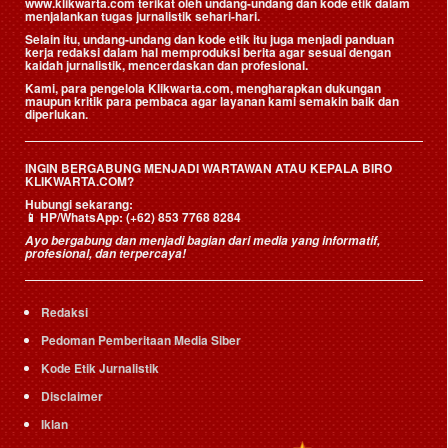
www.klikwarta.com terikat oleh undang-undang dan kode etik dalam
menjalankan tugas jurnalistik sehari-hari.
Selain itu, undang-undang dan kode etik itu juga menjadi panduan
kerja redaksi dalam hal memproduksi berita agar sesuai dengan
kaidah jurnalistik, mencerdaskan dan profesional.
Kami, para pengelola Klikwarta.com, mengharapkan dukungan
maupun kritik para pembaca agar layanan kami semakin baik dan
diperlukan.
INGIN BERGABUNG MENJADI WARTAWAN ATAU KEPALA BIRO
KLIKWARTA.COM?
Hubungi sekarang:
📱
HP/WhatsApp:
(+62) 853 7768 8284
Ayo bergabung dan menjadi bagian dari media yang informatif,
profesional, dan terpercaya!
Redaksi
Pedoman Pemberitaan Media Siber
Kode Etik Jurnalistik
Disclaimer
Iklan