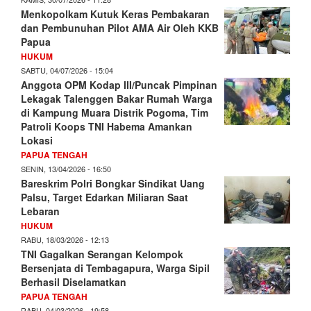
Menkopolkam Kutuk Keras Pembakaran
dan Pembunuhan Pilot AMA Air Oleh KKB
Papua
HUKUM
SABTU, 04/07/2026 - 15:04
Anggota OPM Kodap III/Puncak Pimpinan
Lekagak Talenggen Bakar Rumah Warga
di Kampung Muara Distrik Pogoma, Tim
Patroli Koops TNI Habema Amankan
Lokasi
PAPUA TENGAH
SENIN, 13/04/2026 - 16:50
Bareskrim Polri Bongkar Sindikat Uang
Palsu, Target Edarkan Miliaran Saat
Lebaran
HUKUM
RABU, 18/03/2026 - 12:13
TNI Gagalkan Serangan Kelompok
Bersenjata di Tembagapura, Warga Sipil
Berhasil Diselamatkan
PAPUA TENGAH
RABU, 04/03/2026 - 19:58