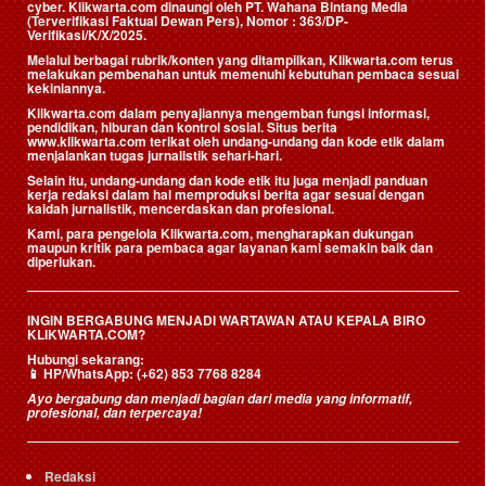
cyber. Klikwarta.com dinaungi oleh
PT. Wahana Bintang Media
(Terverifikasi Faktual Dewan Pers)
, Nomor : 363/DP-
Verifikasi/K/X/2025.
Melalui berbagai rubrik/konten yang ditampilkan, Klikwarta.com terus
melakukan pembenahan untuk memenuhi kebutuhan pembaca sesuai
kekiniannya.
Klikwarta.com dalam penyajiannya mengemban fungsi informasi,
pendidikan, hiburan dan kontrol sosial. Situs berita
www.klikwarta.com terikat oleh undang-undang dan kode etik dalam
menjalankan tugas jurnalistik sehari-hari.
Selain itu, undang-undang dan kode etik itu juga menjadi panduan
kerja redaksi dalam hal memproduksi berita agar sesuai dengan
kaidah jurnalistik, mencerdaskan dan profesional.
Kami, para pengelola Klikwarta.com, mengharapkan dukungan
maupun kritik para pembaca agar layanan kami semakin baik dan
diperlukan.
INGIN BERGABUNG MENJADI WARTAWAN ATAU KEPALA BIRO
KLIKWARTA.COM?
Hubungi sekarang:
📱
HP/WhatsApp:
(+62) 853 7768 8284
Ayo bergabung dan menjadi bagian dari media yang informatif,
profesional, dan terpercaya!
Redaksi