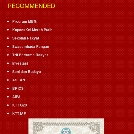
RECOMMENDED
Program MBG
KopdesKel Merah Putih
Sekolah Rakyat
Swasembada Pangan
TNI Bersama Rakyat
Investasi
Seni dan Budaya
ASEAN
BRICS
AIPA
KTT G20
KTT IAF