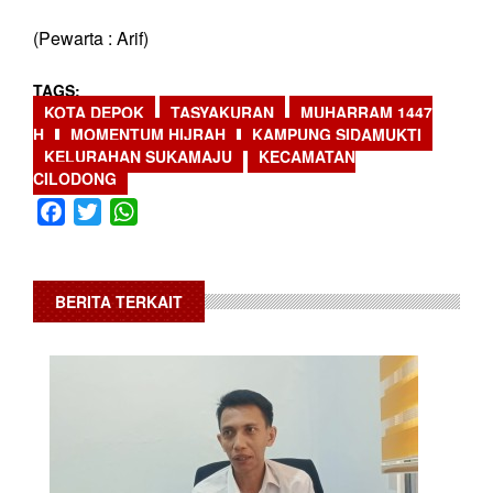
(Pewarta : Arif)
TAGS
KOTA DEPOK
TASYAKURAN
MUHARRAM 1447
H
MOMENTUM HIJRAH
KAMPUNG SIDAMUKTI
KELURAHAN SUKAMAJU
KECAMATAN
CILODONG
Facebook
Twitter
WhatsApp
BERITA TERKAIT