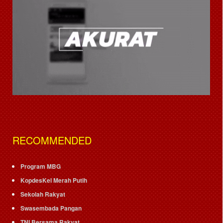
RECOMMENDED
Program MBG
KopdesKel Merah Putih
Sekolah Rakyat
Swasembada Pangan
TNI Bersama Rakyat