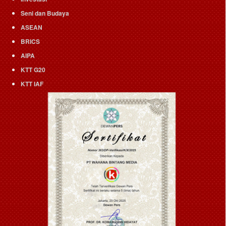
Seni dan Budaya
ASEAN
BRICS
AIPA
KTT G20
KTT IAF