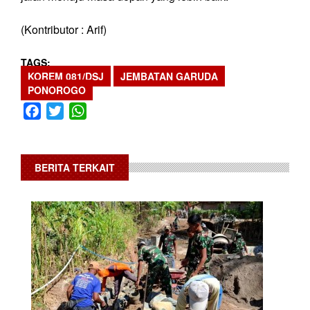
(Kontributor : Arif)
TAGS
KOREM 081/DSJ
JEMBATAN GARUDA
PONOROGO
Facebook
Twitter
WhatsApp
BERITA TERKAIT