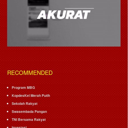
RECOMMENDED
Program MBG
KopdesKel Merah Putih
Sekolah Rakyat
Swasembada Pangan
TNI Bersama Rakyat
Investasi