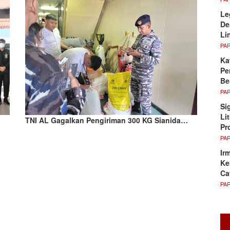
Le
De
Li
PA
Ka
Pe
Be
PA
Si
Li
TNI AL Gagalkan Pengiriman 300 KG Sianida…
Pr
PA
Ir
Ke
Ca
PA