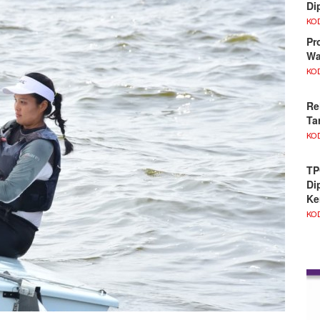
Di
KO
Pr
Wa
KO
Re
Ta
KO
TP
Di
Ke
KO