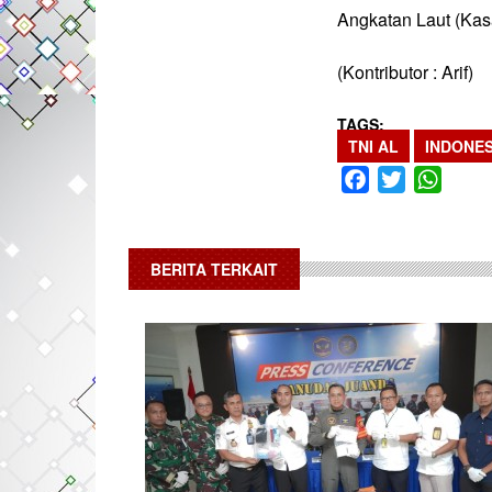
Angkatan Laut (Kas
(Kontributor : Arif)
TAGS
TNI AL
INDONES
Facebook
Twitter
What
BERITA TERKAIT