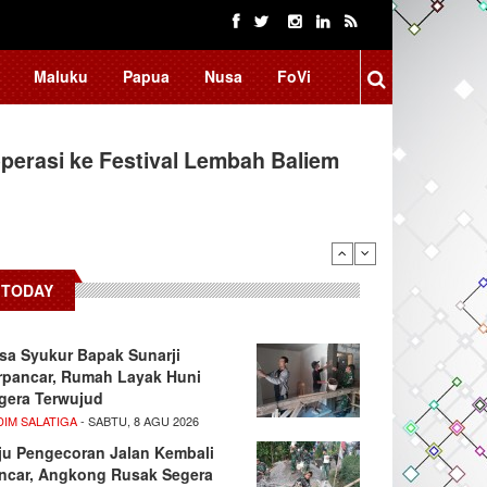
Maluku
Papua
Nusa
FoVi
erasi ke Festival Lembah Baliem
TODAY
sa Syukur Bapak Sunarji
rpancar, Rumah Layak Huni
gera Terwujud
DIM SALATIGA
- SABTU, 8 AGU 2026
ju Pengecoran Jalan Kembali
ncar, Angkong Rusak Segera