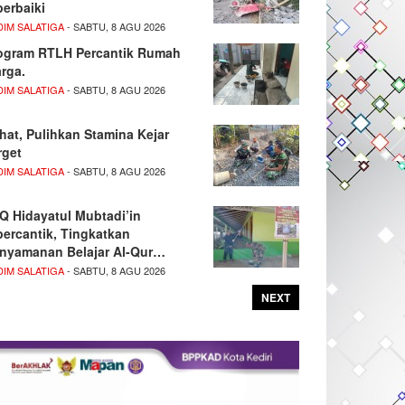
perbaiki
DIM SALATIGA
- SABTU, 8 AGU 2026
ogram RTLH Percantik Rumah
rga.
DIM SALATIGA
- SABTU, 8 AGU 2026
hat, Pulihkan Stamina Kejar
rget
DIM SALATIGA
- SABTU, 8 AGU 2026
Q Hidayatul Mubtadi’in
percantik, Tingkatkan
nyamanan Belajar Al-Qur…
DIM SALATIGA
- SABTU, 8 AGU 2026
NEXT