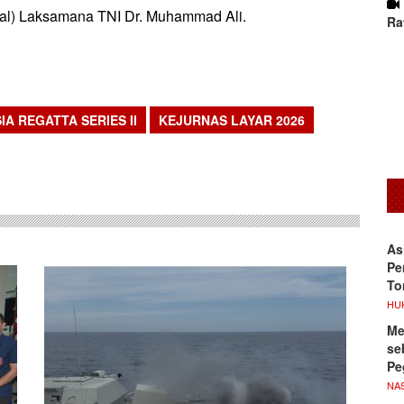
al) Laksamana TNI Dr. Muhammad Ali.
Ra
IA REGATTA SERIES II
KEJURNAS LAYAR 2026
sApp
As
Pe
To
HU
Me
se
Pe
NA