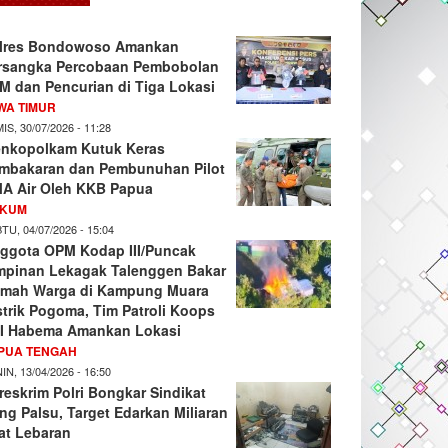
lres Bondowoso Amankan
rsangka Percobaan Pembobolan
M dan Pencurian di Tiga Lokasi
WA TIMUR
IS, 30/07/2026 - 11:28
nkopolkam Kutuk Keras
mbakaran dan Pembunuhan Pilot
A Air Oleh KKB Papua
KUM
TU, 04/07/2026 - 15:04
ggota OPM Kodap III/Puncak
mpinan Lekagak Talenggen Bakar
mah Warga di Kampung Muara
strik Pogoma, Tim Patroli Koops
I Habema Amankan Lokasi
PUA TENGAH
IN, 13/04/2026 - 16:50
reskrim Polri Bongkar Sindikat
ng Palsu, Target Edarkan Miliaran
at Lebaran