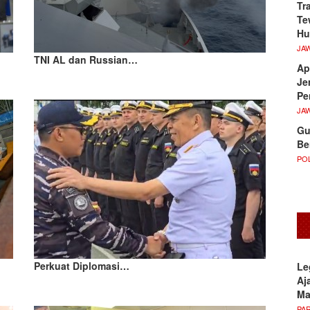
Tr
Te
Hu
JA
TNI AL dan Russian…
Ap
Je
Pe
JA
Gu
Be
POL
Perkuat Diplomasi…
Le
Aj
M
PA