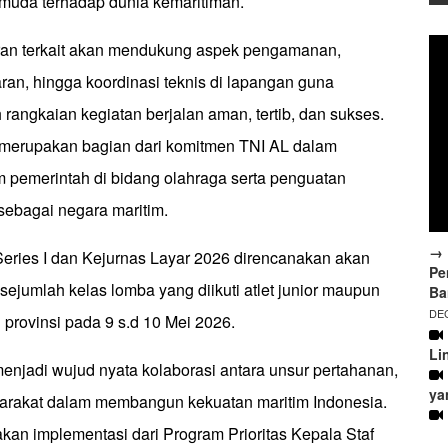
 muda terhadap dunia kemaritiman.
aran terkait akan mendukung aspek pengamanan,
ran, hingga koordinasi teknis di lapangan guna
rangkaian kegiatan berjalan aman, tertib, dan sukses.
 merupakan bagian dari komitmen TNI AL dalam
pemerintah di bidang olahraga serta penguatan
 sebagai negara maritim.
→ 
Series I dan Kejurnas Layar 2026 direncanakan akan
Pe
ejumlah kelas lomba yang diikuti atlet junior maupun
Ba
DEC
i provinsi pada 9 s.d 10 Mei 2026.
Li
njadi wujud nyata kolaborasi antara unsur pertahanan,
ya
arakat dalam membangun kekuatan maritim Indonesia.
kan implementasi dari Program Prioritas Kepala Staf