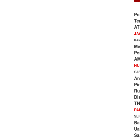
Po
Te
AT
JA
KAM
Me
Pe
AM
HU
SAB
An
Pi
Ru
Di
TN
PA
SEN
Ba
Ua
Sa