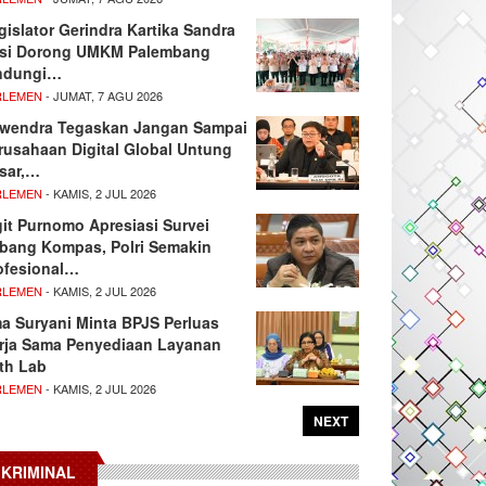
gislator Gerindra Kartika Sandra
si Dorong UMKM Palembang
ndungi…
RLEMEN
- JUMAT, 7 AGU 2026
wendra Tegaskan Jangan Sampai
rusahaan Digital Global Untung
sar,…
RLEMEN
- KAMIS, 2 JUL 2026
git Purnomo Apresiasi Survei
tbang Kompas, Polri Semakin
ofesional…
RLEMEN
- KAMIS, 2 JUL 2026
ma Suryani Minta BPJS Perluas
rja Sama Penyediaan Layanan
th Lab
RLEMEN
- KAMIS, 2 JUL 2026
NEXT
KRIMINAL