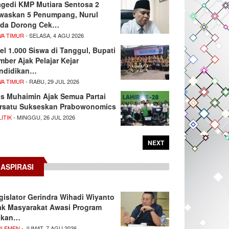
agedi KMP Mutiara Sentosa 2
waskan 5 Penumpang, Nurul
da Dorong Cek…
WA TIMUR
- SELASA, 4 AGU 2026
el 1.000 Siswa di Tanggul, Bupati
mber Ajak Pelajar Kejar
ndidikan…
WA TIMUR
- RABU, 29 JUL 2026
s Muhaimin Ajak Semua Partai
rsatu Sukseskan Prabowonomics
ITIK
- MINGGU, 26 JUL 2026
NEXT
ASPIRASI
gislator Gerindra Wihadi Wiyanto
ak Masyarakat Awasi Program
akan…
RLEMEN
- JUMAT, 7 AGU 2026