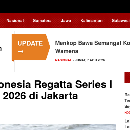
Nasional
Sumatera
Jawa
Kalimantan
Sulawesi
UPDATE
Menkop Bawa Semangat Kop
→
Wamena
NASIONAL
- JUMAT, 7 AGU 2026
nesia Regatta Series I
 2026 di Jakarta
Ra
Te
Se
KO
La
La