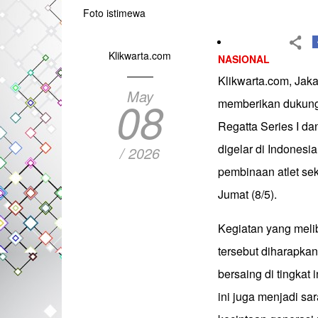
Foto istimewa
Klikwarta.com
NASIONAL
Klikwarta.com, Jaka
May
08
memberikan dukung
Regatta Series I d
digelar di Indonesi
/ 2026
pembinaan atlet se
Jumat (8/5).
Kegiatan yang melib
tersebut diharapkan
bersaing di tingkat 
ini juga menjadi s