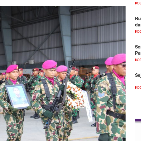
KO
Ru
da
KO
Se
Pe
KO
Se
KO