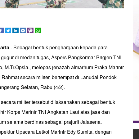
arta
- Sebagai bentuk penghargaan kepada para
ng gugur di medan tugas, Aspers Pangkormar Brigjen TNI
o, M.Tr.Opsla., melepas jenazah almarhum Praka Marinir
i Rahmat secara militer, bertempat di Lanudal Pondok
ngerang Selatan, Rabu (4/2).
ecara militer tersebut dilaksanakan sebagai bentuk
ir Korps Marinir TNI Angkatan Laut atas jasa dan
m selama berdinas sebagai prajurit Jalasena.
spektur Upacara Letkol Marinir Edy Sumita, dengan