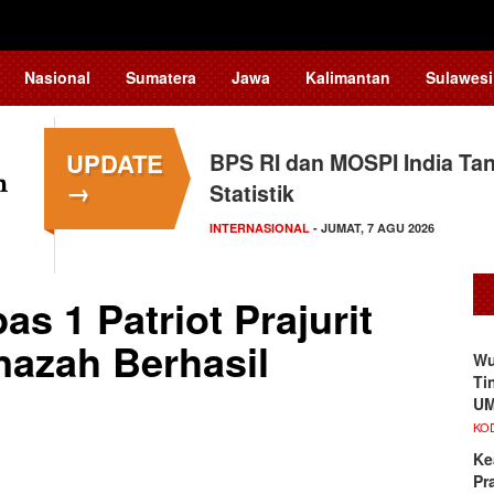
Nasional
Sumatera
Jawa
Kalimantan
Sulawesi
UPDATE
BPS RI dan MOSPI India Ta
→
Statistik
INTERNASIONAL
- JUMAT, 7 AGU 2026
s 1 Patriot Prajurit
enazah Berhasil
Wu
Ti
UM
KO
Ke
Pr