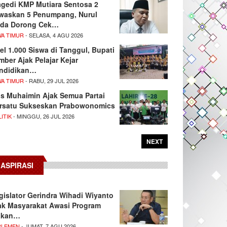
agedi KMP Mutiara Sentosa 2
waskan 5 Penumpang, Nurul
da Dorong Cek…
WA TIMUR
- SELASA, 4 AGU 2026
el 1.000 Siswa di Tanggul, Bupati
mber Ajak Pelajar Kejar
ndidikan…
WA TIMUR
- RABU, 29 JUL 2026
s Muhaimin Ajak Semua Partai
rsatu Sukseskan Prabowonomics
ITIK
- MINGGU, 26 JUL 2026
NEXT
ASPIRASI
gislator Gerindra Wihadi Wiyanto
ak Masyarakat Awasi Program
akan…
RLEMEN
- JUMAT, 7 AGU 2026