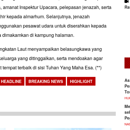
amanat Inspektur Upacara, pelepasan jenazah, serta
Ra
hir kepada almarhum. Selanjutnya, jenazah
nggunakan pesawat udara untuk diserahkan kepada
na dimakamkan di kampung halaman.
 Angkatan Laut menyampaikan belasungkawa yang
luarga yang ditinggalkan, serta mendoakan agar
tempat terbaik di sisi Tuhan Yang Maha Esa. (**)
As
HEADLINE
BREAKING NEWS
HIGHLIGHT
Pe
sApp
To
HU
Me
se
Pe
NA