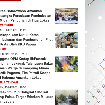
lres Bondowoso Amankan
rsangka Percobaan Pembobolan
M dan Pencurian di Tiga Lokasi
WA TIMUR
IS, 30/07/2026 - 11:28
nkopolkam Kutuk Keras
mbakaran dan Pembunuhan Pilot
A Air Oleh KKB Papua
KUM
TU, 04/07/2026 - 15:04
ggota OPM Kodap III/Puncak
mpinan Lekagak Talenggen Bakar
mah Warga di Kampung Muara
strik Pogoma, Tim Patroli Koops
I Habema Amankan Lokasi
PUA TENGAH
IN, 13/04/2026 - 16:50
reskrim Polri Bongkar Sindikat
ng Palsu, Target Edarkan Miliaran
at Lebaran