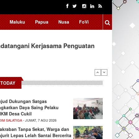
Maluku
Papua
Nusa
FoVi
ndatangani Kerjasama Penguatan
TODAY
jud Dukungan Satgas
ngkatkan Daya Saing Pelaku
KM Desa Cukil
DIM SALATIGA
- JUMAT, 7 AGU 2026
akraban Tanpa Sekat, Warga dan
ajurit Lepas Lelah Santai Bercerita