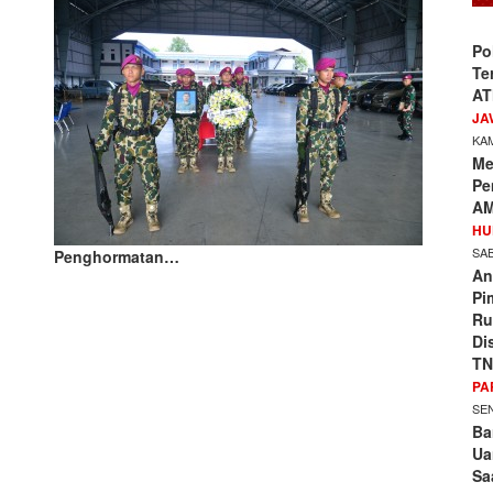
Po
Te
AT
JA
KAM
Me
Pe
AM
HU
SAB
Penghormatan…
An
Pi
Ru
Di
TN
PA
SEN
Ba
Ua
Sa