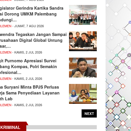
gislator Gerindra Kartika Sandra
si Dorong UMKM Palembang
ndungi…
RLEMEN
- JUMAT, 7 AGU 2026
wendra Tegaskan Jangan Sampai
rusahaan Digital Global Untung
sar,…
RLEMEN
- KAMIS, 2 JUL 2026
git Purnomo Apresiasi Survei
tbang Kompas, Polri Semakin
ofesional…
RLEMEN
- KAMIS, 2 JUL 2026
ma Suryani Minta BPJS Perluas
rja Sama Penyediaan Layanan
th Lab
RLEMEN
- KAMIS, 2 JUL 2026
NEXT
KRIMINAL