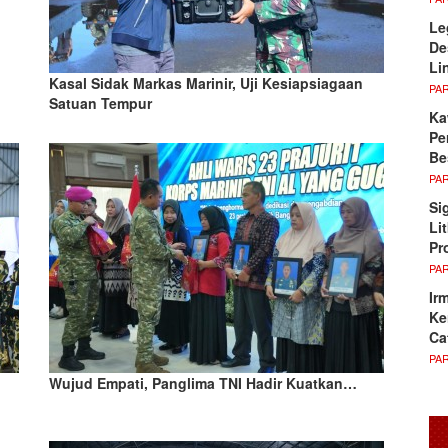
Le
De
Li
Kasal Sidak Markas Marinir, Uji Kesiapsiagaan
PA
Satuan Tempur
Ka
Pe
Be
PA
Si
Li
Pr
PA
Ir
Ke
Ca
PA
Wujud Empati, Panglima TNI Hadir Kuatkan…