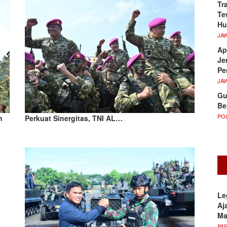
Tr
Te
Hu
JA
Ap
Je
Pe
JA
Gu
Be
POL
n
Perkuat Sinergitas, TNI AL…
Le
Aj
M
PA