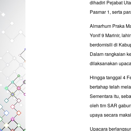
dihadiri Pejabat Ut
Pasmar 1, serta pa
Almarhum Praka Mar
Yonif 9 Marinir, la
berdomisili di Kab
Dalam rangkaian keg
dilaksanakan upaca
Hingga tanggal 4 Fe
bertahap telah mela
Sementara itu, seba
oleh tim SAR gabun
upaya secara maksi
Upacara berlangsun