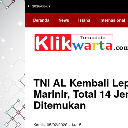
Skip
2026-08-07
to
main
Beranda
News
Istana
Internasional
content
TNI AL Kembali Lepa
Marinir, Total 14 J
Ditemukan
Kamis, 05/02/2026 - 14:15