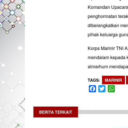
Komandan Upacara, 
penghormatan terak
diberangkatkan me
pihak keluarga gu
Korps Marinir TNI
mendalam kepada ke
almarhum mendapat 
TAGS
MARINIR
Facebook
Twitter
What
BERITA TERKAIT