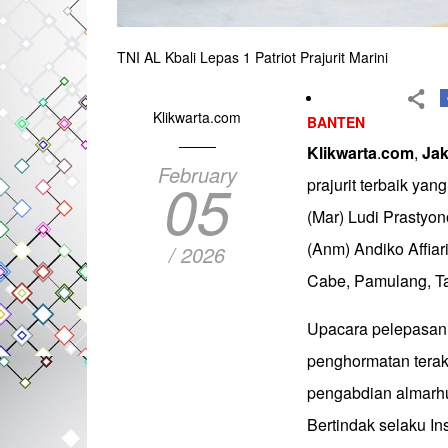
TNI AL Kbali Lepas 1 Patriot Prajurit Marini
Klikwarta.com
BANTEN
Klikwarta
.
com
,
Jak
February
05
prajurit terbaik ya
(Mar) Ludi Prastyon
(Anm) Andiko Affiar
/ 2026
Cabe, Pamulang, Ta
Upacara pelepasan s
penghormatan terakh
pengabdian almarhu
Bertindak selaku In