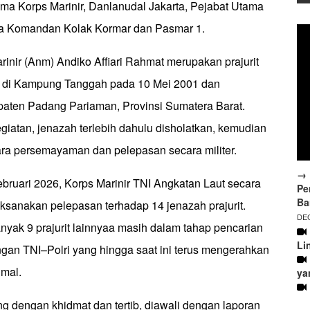
ama Korps Marinir, Danlanudal Jakarta, Pejabat Utama
ra Komandan Kolak Kormar dan Pasmar 1.
inir (Anm) Andiko Affiari Rahmat merupakan prajurit
hir di Kampung Tanggah pada 10 Mei 2001 dan
upaten Padang Pariaman, Provinsi Sumatera Barat.
iatan, jenazah terlebih dahulu disholatkan, kemudian
ra persemayaman dan pelepasan secara militer.
→ 
bruari 2026, Korps Marinir TNI Angkatan Laut secara
Pe
Ba
ksanakan pelepasan terhadap 14 jenazah prajurit.
DEC
nyak 9 prajurit lainnyaa masih dalam tahap pencarian
Li
gan TNI–Polri yang hingga saat ini terus mengerahkan
mal.
ya
g dengan khidmat dan tertib, diawali dengan laporan