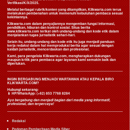
Verifikasi/K/X/2025.
Melalui berbagai rubrik/konten yang ditampilkan, Klikwarta.com terus
melakukan pembenahan untuk memenuhi kebutuhan pembaca sesuai
kekiniannya.
Klikwarta.com dalam penyajiannya mengemban fungsi informasi,
pendidikan, hiburan dan kontrol sosial. Situs berita
www.klikwarta.com terikat oleh undang-undang dan kode etik dalam
menjalankan tugas jurnalistik sehari-hari.
Selain itu, undang-undang dan kode etik itu juga menjadi panduan
kerja redaksi dalam hal memproduksi berita agar sesuai dengan
kaidah jurnalistik, mencerdaskan dan profesional.
Kami, para pengelola Klikwarta.com, mengharapkan dukungan
maupun kritik para pembaca agar layanan kami semakin baik dan
diperlukan.
INGIN BERGABUNG MENJADI WARTAWAN ATAU KEPALA BIRO
KLIKWARTA.COM?
Hubungi sekarang:
📱
HP/WhatsApp:
(+62) 853 7768 8284
Ayo bergabung dan menjadi bagian dari media yang informatif,
profesional, dan terpercaya!
Redaksi
Pedoman Pemberitaan Media Siber