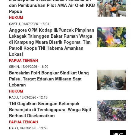
dan Pembunuhan Pilot AMA Air Oleh KKB
Papua
HUKUM
SABTU, 04/07/2026 - 15:04
Anggota OPM Kodap III/Puncak Pimpinan
Lekagak Talenggen Bakar Rumah Warga
di Kampung Muara Distrik Pogoma, Tim
Patroli Koops TNI Habema Amankan
Lokasi
PAPUA TENGAH
SENIN, 13/04/2026 - 16:50
Bareskrim Polri Bongkar Sindikat Uang
Palsu, Target Edarkan Miliaran Saat
Lebaran
HUKUM
RABU, 18/03/2026 - 12:13
TNI Gagalkan Serangan Kelompok
Bersenjata di Tembagapura, Warga Sipil
Berhasil Diselamatkan
PAPUA TENGAH
RABU, 04/03/2026 - 19:58
NEXT