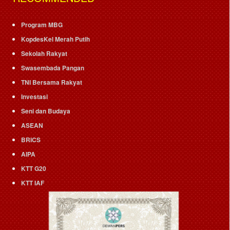
Program MBG
KopdesKel Merah Putih
Sekolah Rakyat
Swasembada Pangan
TNI Bersama Rakyat
Investasi
Seni dan Budaya
ASEAN
BRICS
AIPA
KTT G20
KTT IAF