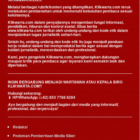
Melalui berbagai rubrik/konten yang ditampilkan, Klikwarta.com terus
melakukan pembenahan untuk memenuhi kebutuhan pembaca sesuai
kekiniannya.
Klikwarta.com dalam penyajiannya mengemban fungsi informasi,
pendidikan, hiburan dan kontrol sosial. Situs berita
www.klikwarta.com terikat oleh undang-undang dan kode etik dalam
menjalankan tugas jurnalistik sehari-hari.
Selain itu, undang-undang dan kode etik itu juga menjadi panduan
kerja redaksi dalam hal memproduksi berita agar sesuai dengan
kaidah jurnalistik, mencerdaskan dan profesional.
Kami, para pengelola Klikwarta.com, mengharapkan dukungan
maupun kritik para pembaca agar layanan kami semakin baik dan
diperlukan.
INGIN BERGABUNG MENJADI WARTAWAN ATAU KEPALA BIRO
KLIKWARTA.COM?
Hubungi sekarang:
📱
HP/WhatsApp:
(+62) 853 7768 8284
Ayo bergabung dan menjadi bagian dari media yang informatif,
profesional, dan terpercaya!
Redaksi
Pedoman Pemberitaan Media Siber