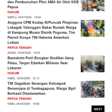
dan Pembunuhan Pilot AMA Air Oleh KKB
Papua
HUKUM
SABTU, 04/07/2026 - 15:04
Anggota OPM Kodap III/Puncak Pimpinan
Lekagak Talenggen Bakar Rumah Warga
di Kampung Muara Distrik Pogoma, Tim
Patroli Koops TNI Habema Amankan
Lokasi
PAPUA TENGAH
SENIN, 13/04/2026 - 16:50
Bareskrim Polri Bongkar Sindikat Uang
Palsu, Target Edarkan Miliaran Saat
Lebaran
HUKUM
RABU, 18/03/2026 - 12:13
TNI Gagalkan Serangan Kelompok
Bersenjata di Tembagapura, Warga Sipil
Berhasil Diselamatkan
PAPUA TENGAH
RABU, 04/03/2026 - 19:58
NEXT