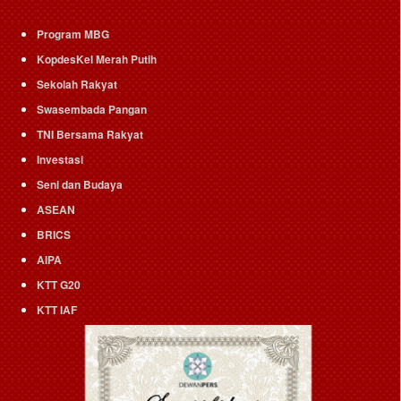
Program MBG
KopdesKel Merah Putih
Sekolah Rakyat
Swasembada Pangan
TNI Bersama Rakyat
Investasi
Seni dan Budaya
ASEAN
BRICS
AIPA
KTT G20
KTT IAF