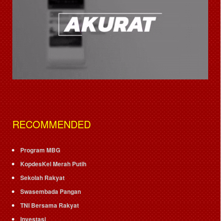
RECOMMENDED
Program MBG
KopdesKel Merah Putih
Sekolah Rakyat
Swasembada Pangan
TNI Bersama Rakyat
Investasi