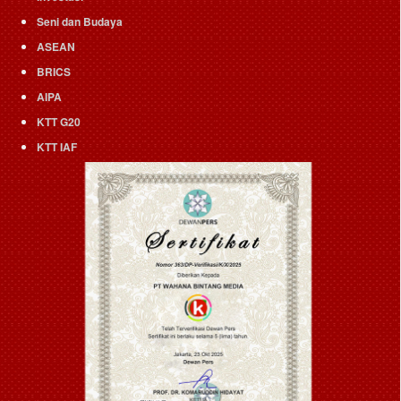
Seni dan Budaya
ASEAN
BRICS
AIPA
KTT G20
KTT IAF