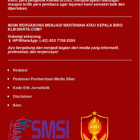
Kami, para pengelola Klikwarta.com, mengharapkan dukungan
maupun kritik para pembaca agar layanan kami semakin baik dan
diperlukan.
INGIN BERGABUNG MENJADI WARTAWAN ATAU KEPALA BIRO
KLIKWARTA.COM?
Hubungi sekarang:
📱
HP/WhatsApp:
(+62) 853 7768 8284
Ayo bergabung dan menjadi bagian dari media yang informatif,
profesional, dan terpercaya!
Redaksi
Pedoman Pemberitaan Media Siber
Kode Etik Jurnalistik
Disclaimer
Iklan