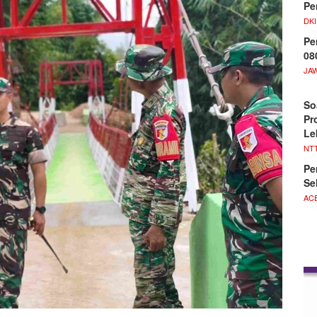
Pe
DKI
Pe
08
JA
​S
Pr
Le
NT
Pe
Se
AC