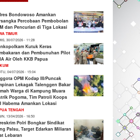
lres Bondowoso Amankan
rsangka Percobaan Pembobolan
M dan Pencurian di Tiga Lokasi
WA TIMUR
IS, 30/07/2026 - 11:28
nkopolkam Kutuk Keras
mbakaran dan Pembunuhan Pilot
A Air Oleh KKB Papua
KUM
TU, 04/07/2026 - 15:04
ggota OPM Kodap III/Puncak
mpinan Lekagak Talenggen Bakar
mah Warga di Kampung Muara
strik Pogoma, Tim Patroli Koops
I Habema Amankan Lokasi
PUA TENGAH
IN, 13/04/2026 - 16:50
reskrim Polri Bongkar Sindikat
ng Palsu, Target Edarkan Miliaran
at Lebaran