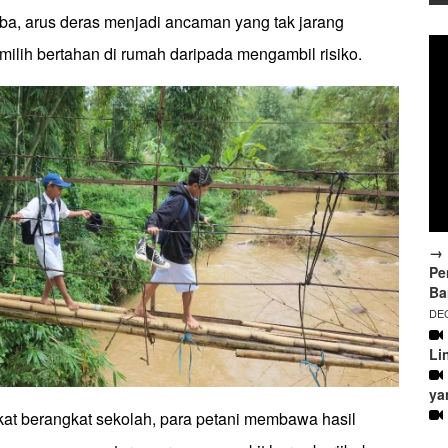
iba, arus deras menjadi ancaman yang tak jarang
lih bertahan di rumah daripada mengambil risiko.
→ 
Pe
Ba
DEC
Li
ya
kat berangkat sekolah, para petani membawa hasil