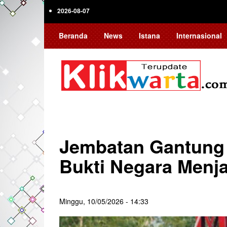
Skip
2026-08-07
to
main
Beranda
News
Istana
Internasional
content
Jembatan Gantung
Bukti Negara Menj
Minggu, 10/05/2026 - 14:33