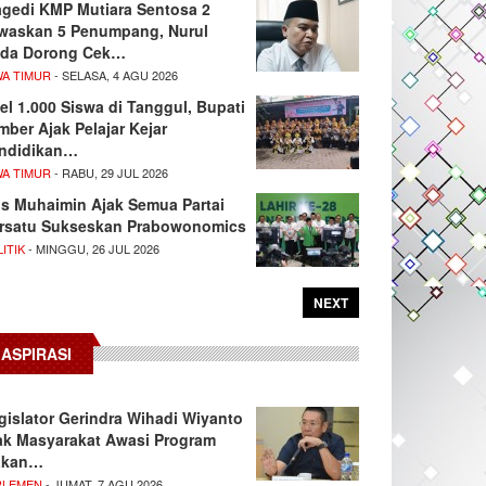
agedi KMP Mutiara Sentosa 2
waskan 5 Penumpang, Nurul
da Dorong Cek…
WA TIMUR
- SELASA, 4 AGU 2026
el 1.000 Siswa di Tanggul, Bupati
mber Ajak Pelajar Kejar
ndidikan…
WA TIMUR
- RABU, 29 JUL 2026
s Muhaimin Ajak Semua Partai
rsatu Sukseskan Prabowonomics
ITIK
- MINGGU, 26 JUL 2026
NEXT
ASPIRASI
gislator Gerindra Wihadi Wiyanto
ak Masyarakat Awasi Program
akan…
RLEMEN
- JUMAT, 7 AGU 2026