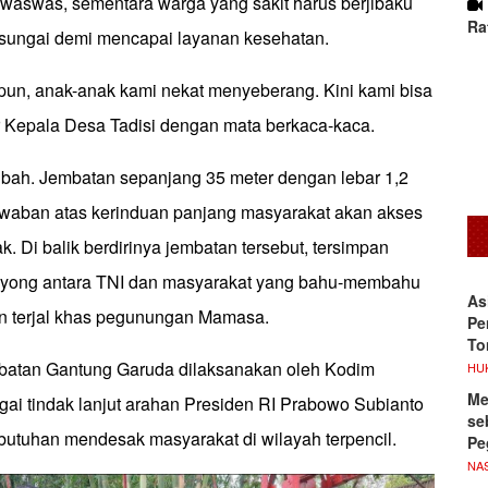
waswas, sementara warga yang sakit harus berjibaku
Ra
sungai demi mencapai layanan kesehatan.
ipun, anak-anak kami nekat menyeberang. Kini kami bisa
ar Kepala Desa Tadisi dengan mata berkaca-kaca.
bah. Jembatan sepanjang 35 meter dengan lebar 1,2
jawaban atas kerinduan panjang masyarakat akan akses
. Di balik berdirinya jembatan tersebut, tersimpan
oyong antara TNI dan masyarakat yang bahu-membahu
As
 terjal khas pegunungan Mamasa.
Pe
To
tan Gantung Garuda dilaksanakan oleh Kodim
HU
Me
i tindak lanjut arahan Presiden RI Prabowo Subianto
se
utuhan mendesak masyarakat di wilayah terpencil.
Pe
NA