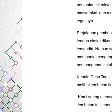
persoalan riil raky
masyarakat, dan me
tegasnya.
Perjalanan pembangu
tenaga ekstra dike
tersendiri. Namun 
membantu mengangk
pembangunan sejak
Kepala Desa Tadisi
melihat jembatan it
“Kami sering merasa
Jembatan ini sepert