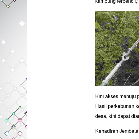
kampung terpencil,”
Kini akses menuju 
Hasil perkebunan ko
desa, kini dapat d
Kehadiran Jembata