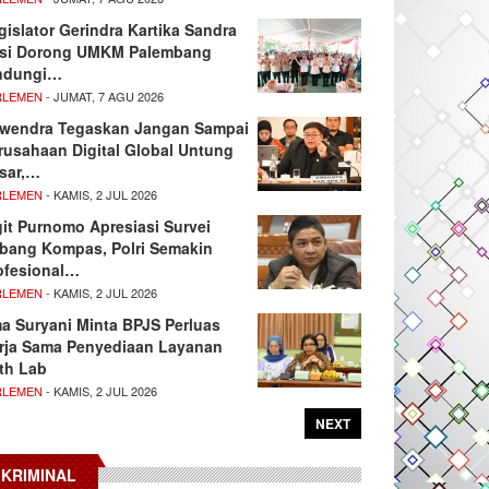
gislator Gerindra Kartika Sandra
si Dorong UMKM Palembang
ndungi…
RLEMEN
- JUMAT, 7 AGU 2026
wendra Tegaskan Jangan Sampai
rusahaan Digital Global Untung
sar,…
RLEMEN
- KAMIS, 2 JUL 2026
git Purnomo Apresiasi Survei
tbang Kompas, Polri Semakin
ofesional…
RLEMEN
- KAMIS, 2 JUL 2026
ma Suryani Minta BPJS Perluas
rja Sama Penyediaan Layanan
th Lab
RLEMEN
- KAMIS, 2 JUL 2026
NEXT
KRIMINAL