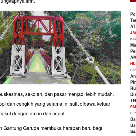
 ungkapnya lirih.
Po
Te
AT
JA
KAM
Me
Pe
AM
HU
SAB
An
Pi
Ru
puskesmas, sekolah, dan pasar menjadi lebih mudah.
Di
TN
pi dan cengkih yang selama ini sulit dibawa keluar
PA
iangkut dengan aman dan cepat.
SEN
Ba
Ua
n Gantung Garuda membuka harapan baru bagi
Sa