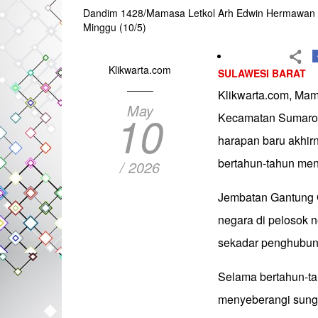
Dandim 1428/Mamasa Letkol Arh Edwin Hermawan s
Minggu (10/5)
Klikwarta.com
SULAWESI BARAT
Klikwarta.com, Mam
May
10
Kecamatan Sumaror
harapan baru akhir
bertahun-tahun men
/ 2026
Jembatan Gantung G
negara di pelosok n
sekadar penghubun
Selama bertahun-t
menyeberangi sung