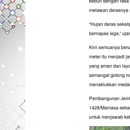
kebun dengan rasa 
melawan derasnya 
“Hujan deras sekal
bernapas lega,” uj
Kini semuanya beru
meter itu menjadi 
yang aman dan layak
semangat gotong r
menaklukkan medan
Pembangunan Jemba
1428/Mamasa sebaga
untuk menjawab keb