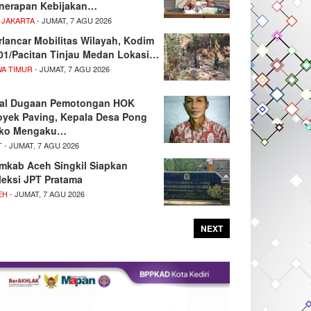
nerapan Kebijakan…
 JAKARTA
- JUMAT, 7 AGU 2026
rlancar Mobilitas Wilayah, Kodim
01/Pacitan Tinjau Medan Lokasi…
WA TIMUR
- JUMAT, 7 AGU 2026
oal Dugaan Pemotongan HOK
oyek Paving, Kepala Desa Pong
ko Mengaku…
T
- JUMAT, 7 AGU 2026
mkab Aceh Singkil Siapkan
leksi JPT Pratama
EH
- JUMAT, 7 AGU 2026
NEXT