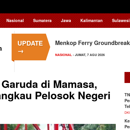
Nasional
Sumatera
Jawa
Kalimantan
Sulawesi
UPDATE
Menkop Ferry Groundbreak
Dosen Ilmu Komputer UPER
→
Pengelolaan…
NASIONAL
- JUMAT, 7 AGU 2026
KAMPUS NEWS
- JUMAT, 7 AGU 2026
 Garuda di Mamasa,
angkau Pelosok Negeri
TN
Pe
Te
DKI
Ke
Pe