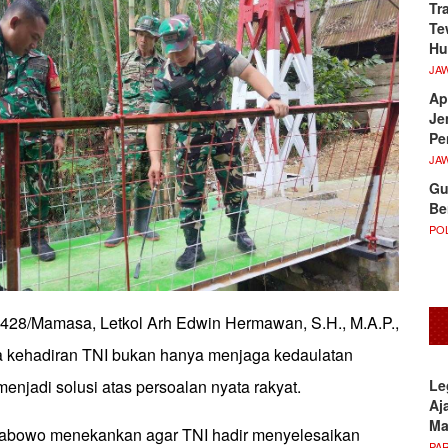
Tr
Te
Hu
JA
Ap
Je
Pe
JA
Gu
Be
POL
28/Mamasa, Letkol Arh Edwin Hermawan, S.H., M.A.P.,
kehadiran TNI bukan hanya menjaga kedaulatan
Le
menjadi solusi atas persoalan nyata rakyat.
Aj
M
rabowo menekankan agar TNI hadir menyelesaikan
PA