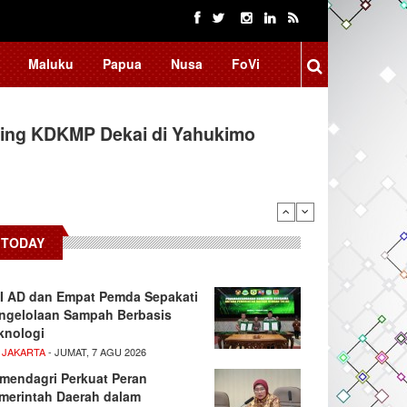
Maluku
Papua
Nusa
FoVi
ing KDKMP Dekai di Yahukimo
 Kembangkan Aplikasi Netrash,
TODAY
I AD dan Empat Pemda Sepakati
ngelolaan Sampah Berbasis
knologi
 JAKARTA
- JUMAT, 7 AGU 2026
mendagri Perkuat Peran
merintah Daerah dalam