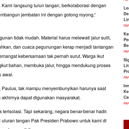
at. Kami langsung turun tangan, berkolaborasi dengan
Le
De
mbangun jembatan ini dengan gotong royong,”
Li
PA
Ka
nan tidak mudah. Material harus melewati jalur sulit,
Pe
Be
rahkan, dan cuaca pegunungan kerap menjadi tantangan
PA
semangat kebersamaan tak pernah surut. Warga ikut
Si
ut bahan, membuka jalur, hingga mendukung proses
Li
Pr
 awal.
PA
Ir
, Paulus, tak mampu menyembunyikan harunya saat
Ke
Ca
u akhirnya dapat digunakan masyarakat.
PA
 terisolasi. Tapi sekarang, negara benar-benar hadir.
i uluran tangan Pak Presiden Prabowo untuk kami di