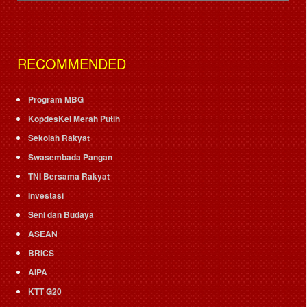
RECOMMENDED
Program MBG
KopdesKel Merah Putih
Sekolah Rakyat
Swasembada Pangan
TNI Bersama Rakyat
Investasi
Seni dan Budaya
ASEAN
BRICS
AIPA
KTT G20