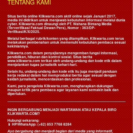
TENTANG KAMI
Situs berita online Klikwarta.com aktif online sejak Januari 2017,
media ini didirikan untuk menjawab kebutuhan informasi melalui dunia
cyber. Klikwarta.com dinaungi oleh
PT. Wahana Bintang Media
(Terverifikasi Faktual Dewan Pers)
, Nomor : 363/DP-
Verifikasi/K/X/2025.
Melalui berbagai rubrik/konten yang ditampilkan, Klikwarta.com terus
melakukan pembenahan untuk memenuhi kebutuhan pembaca sesuai
kekiniannya.
Klikwarta.com dalam penyajiannya mengemban fungsi informasi,
pendidikan, hiburan dan kontrol sosial. Situs berita
www.klikwarta.com terikat oleh undang-undang dan kode etik dalam
menjalankan tugas jurnalistik sehari-hari.
Selain itu, undang-undang dan kode etik itu juga menjadi panduan
kerja redaksi dalam hal memproduksi berita agar sesuai dengan
kaidah jurnalistik, mencerdaskan dan profesional.
Kami, para pengelola Klikwarta.com, mengharapkan dukungan
maupun kritik para pembaca agar layanan kami semakin baik dan
diperlukan.
INGIN BERGABUNG MENJADI WARTAWAN ATAU KEPALA BIRO
KLIKWARTA.COM?
Hubungi sekarang:
📱
HP/WhatsApp:
(+62) 853 7768 8284
Ayo bergabung dan menjadi bagian dari media yang informatif,