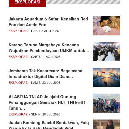
EKSPLORASI
Jakarta Aquarium & Safari Kenalkan Red
Fox dan Arctic Fox
EKSPLORASI
- RABU, 5 AGU 2026
Karang Taruna Margahayu Kencana
Wujudkan Pemberdayaan UMKM untuk…
EKSPLORASI
- SABTU, 1 AGU 2026
Jembatan Tak Kasatmata: Bagaimana
Infrastruktur Digital Diam-Diam…
EKSPLORASI
- KAMIS, 23 JUL 2026
ALASTUA TNI AD Jelajahi Gunung
Penanggungan Semarak HUT TNI ke-81
Tahun…
EKSPLORASI
- SENIN, 20 JUL 2026
Jualan Kambing Sambil Berdakwah, Faiq
Warga Kota Batu Mendadak Viral