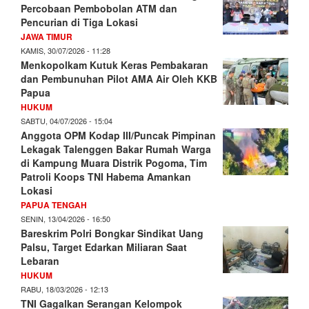
Percobaan Pembobolan ATM dan
Pencurian di Tiga Lokasi
JAWA TIMUR
KAMIS, 30/07/2026 - 11:28
Menkopolkam Kutuk Keras Pembakaran
dan Pembunuhan Pilot AMA Air Oleh KKB
Papua
HUKUM
SABTU, 04/07/2026 - 15:04
Anggota OPM Kodap III/Puncak Pimpinan
Lekagak Talenggen Bakar Rumah Warga
di Kampung Muara Distrik Pogoma, Tim
Patroli Koops TNI Habema Amankan
Lokasi
PAPUA TENGAH
SENIN, 13/04/2026 - 16:50
Bareskrim Polri Bongkar Sindikat Uang
Palsu, Target Edarkan Miliaran Saat
Lebaran
HUKUM
RABU, 18/03/2026 - 12:13
TNI Gagalkan Serangan Kelompok