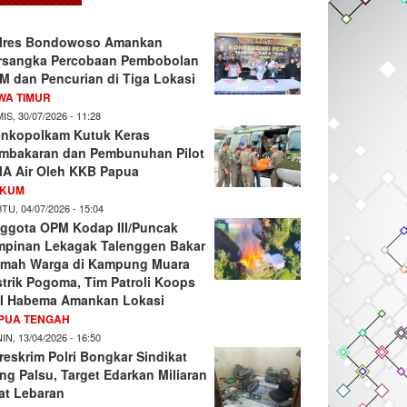
lres Bondowoso Amankan
rsangka Percobaan Pembobolan
M dan Pencurian di Tiga Lokasi
WA TIMUR
IS, 30/07/2026 - 11:28
nkopolkam Kutuk Keras
mbakaran dan Pembunuhan Pilot
A Air Oleh KKB Papua
KUM
TU, 04/07/2026 - 15:04
ggota OPM Kodap III/Puncak
mpinan Lekagak Talenggen Bakar
mah Warga di Kampung Muara
strik Pogoma, Tim Patroli Koops
I Habema Amankan Lokasi
PUA TENGAH
IN, 13/04/2026 - 16:50
reskrim Polri Bongkar Sindikat
ng Palsu, Target Edarkan Miliaran
at Lebaran