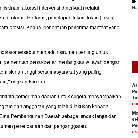
iskinan, akurasi intervensi diperkuat melalui
Ra
ator utama. Pertama, penetapan lokasi fokus (lokus)
ecara presisi. Kedua, penentuan penerima manfaat yang
dikator tersebut menjadi instrumen penting untuk
m pemerintah benar-benar menjangkau wilayah dengan
kemiskinan tinggi serta masyarakat yang paling
an," ungkap Fauzan.
As
Pe
eminta pemerintah daerah untuk segera menyampaikan
To
HU
ogram dan anggaran yang telah dilakukan kepada
Me
l Bina Pembangunan Daerah sebagai tindak lanjut dari
se
Pe
dokumen perencanaan dan penganggaran.
NA