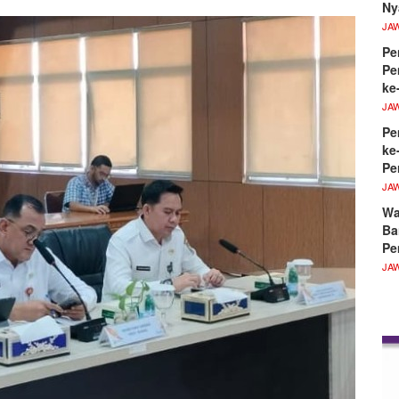
Ny
JA
Pe
Pe
ke
JA
Pe
ke
Pe
JA
Wa
Ba
Pe
JA