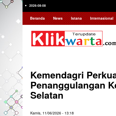
Skip
2026-08-08
to
main
Beranda
News
Istana
Internasional
content
Kemendagri Perkua
Penanggulangan Ke
Selatan
Kamis, 11/06/2026 - 13:18