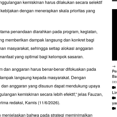
ggulangan kemiskinan harus dilakukan secara selektif
i kebijakan dengan menerapkan skala prioritas yang
utama penandaan diarahkan pada program, kegiatan,
ang memberikan dampak langsung dan konkret bagi
n masyarakat, sehingga setiap alokasi anggaran
anfaat yang optimal bagi kelompok sasaran.
→ 
 dan anggaran harus benar-benar difokuskan pada
Pe
Ba
rdampak langsung kepada masyarakat. Dengan
DEC
n dan anggaran yang disusun dapat mendukung upaya
Li
langan kemiskinan secara lebih efektif,” jelas Fauzan,
erima redaksi, Kamis (11/6/2026).
ya
an menjelaskan bahwa pada strategi meminimalkan