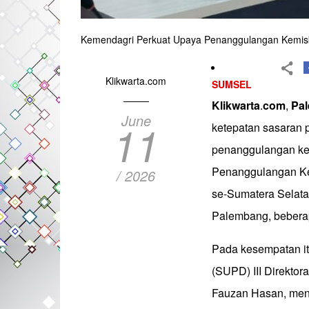
Kemendagri Perkuat Upaya Penanggulangan Kemisk
Klikwarta.com
SUMSEL
Klikwarta
.
com
,
Pa
June
11
ketepatan sasaran 
penanggulangan kem
Penanggulangan Ke
/ 2026
se-Sumatera Selata
Palembang, beberap
Pada kesempatan it
(SUPD) III Direkto
Fauzan Hasan, men