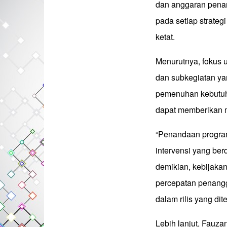
dan anggaran penan
pada setiap strateg
ketat.
Menurutnya, fokus 
dan subkegiatan y
pemenuhan kebutuha
dapat memberikan m
“Penandaan program
intervensi yang be
demikian, kebijaka
percepatan penanggu
dalam rilis yang dit
Lebih lanjut, Fauz