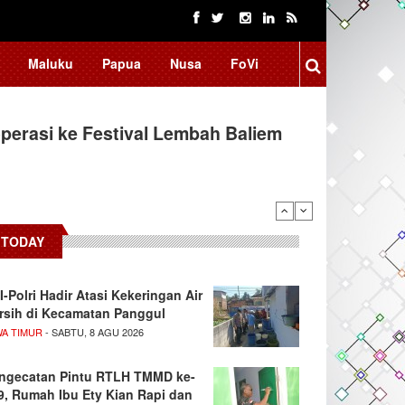
Maluku
Papua
Nusa
FoVi
erasi ke Festival Lembah Baliem
TODAY
I-Polri Hadir Atasi Kekeringan Air
rsih di Kecamatan Panggul
WA TIMUR
- SABTU, 8 AGU 2026
ngecatan Pintu RTLH TMMD ke-
9, Rumah Ibu Ety Kian Rapi dan