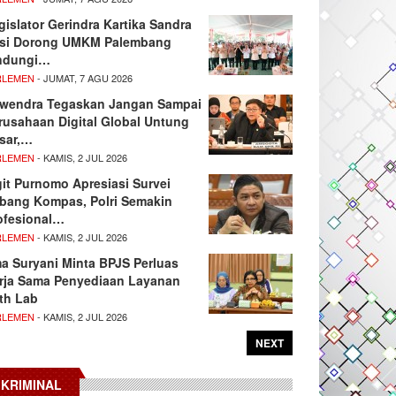
gislator Gerindra Kartika Sandra
si Dorong UMKM Palembang
ndungi…
RLEMEN
- JUMAT, 7 AGU 2026
wendra Tegaskan Jangan Sampai
rusahaan Digital Global Untung
sar,…
RLEMEN
- KAMIS, 2 JUL 2026
git Purnomo Apresiasi Survei
tbang Kompas, Polri Semakin
ofesional…
RLEMEN
- KAMIS, 2 JUL 2026
ma Suryani Minta BPJS Perluas
rja Sama Penyediaan Layanan
th Lab
RLEMEN
- KAMIS, 2 JUL 2026
NEXT
KRIMINAL