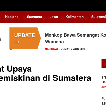
Nasional
Sumatera
Jawa
Kalimantan
Sulawesi
UPDATE
Menkop Bawa Semangat Kop
→
Wamena
NASIONAL
- JUMAT, 7 AGU 2026
t Upaya
miskinan di Sumatera
TN
Be
JA
Pe
12