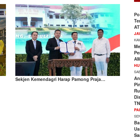
Po
Te
AT
JA
KAM
Me
Pe
AM
HU
SAB
An
Sekjen Kemendagri Harap Pamong Praja…
Pi
Ru
Di
TN
PA
SEN
Ba
Ua
Sa