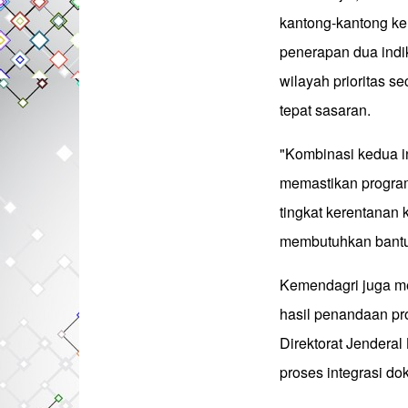
kantong-kantong kem
penerapan dua indik
wilayah prioritas s
tepat sasaran.
"Kombinasi kedua in
memastikan progra
tingkat kerentanan 
membutuhkan bantu
Kemendagri juga m
hasil penandaan pr
Direktorat Jendera
proses integrasi 