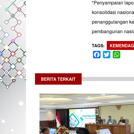
"Penyampaian lapor
konsolidasi nasiona
penanggulangan kemi
pembangunan nasion
TAGS
KEMENDAG
Facebook
Twitter
What
BERITA TERKAIT