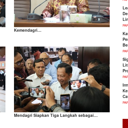
Le
De
Li
PA
Kemendagri…
Ka
Pe
Be
PA
Si
Li
Pr
PA
Ir
Ke
Ca
PA
Mendagri Siapkan Tiga Langkah sebagai…