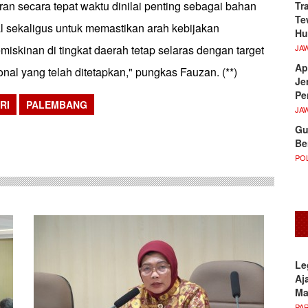
an secara tepat waktu dinilai penting sebagai bahan
Tr
Te
l sekaligus untuk memastikan arah kebijakan
Hu
JA
skinan di tingkat daerah tetap selaras dengan target
Ap
al yang telah ditetapkan," pungkas Fauzan. (**)
Je
Pe
RI
PALEMBANG
JA
sApp
Gu
Be
POL
Le
Aj
M
PA