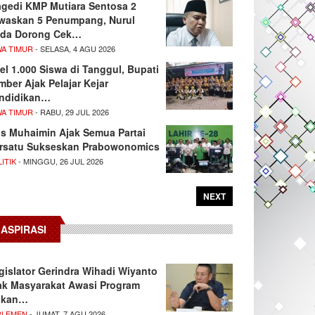
agedi KMP Mutiara Sentosa 2
waskan 5 Penumpang, Nurul
da Dorong Cek…
WA TIMUR
- SELASA, 4 AGU 2026
el 1.000 Siswa di Tanggul, Bupati
mber Ajak Pelajar Kejar
ndidikan…
WA TIMUR
- RABU, 29 JUL 2026
s Muhaimin Ajak Semua Partai
rsatu Sukseskan Prabowonomics
ITIK
- MINGGU, 26 JUL 2026
NEXT
ASPIRASI
gislator Gerindra Wihadi Wiyanto
ak Masyarakat Awasi Program
akan…
RLEMEN
- JUMAT, 7 AGU 2026